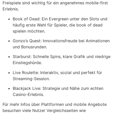
Freispiele sind wichtig für ein angenehmes mobile-first
Erlebnis.
Book of Dead: Ein Evergreen unter den Slots und
häufig erste Wahl für Spieler, die book of dead
spielen möchten.
Gonzo’s Quest: Innovationsfreude bei Animationen
und Bonusrunden.
Starburst: Schnelle Spins, klare Grafik und niedrige
Einstiegshürde.
Live Roulette: Interaktiv, sozial und perfekt für
Streaming-Session.
Blackjack Live: Strategie und Nähe zum echten
Casino-Erlebnis.
Für mehr Infos über Plattformen und mobile Angebote
besuchen viele Nutzer Vergleichsseiten wie