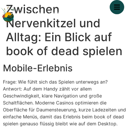
Zwischen
Nervenkitzel und
Alltag: Ein Blick auf
book of dead spielen
Mobile-Erlebnis
Frage: Wie fühlt sich das Spielen unterwegs an?
Antwort: Auf dem Handy zählt vor allem
Geschwindigkeit, klare Navigation und große
Schaltflächen. Moderne Casinos optimieren die
Oberfläche für Daumensteuerung, kurze Ladezeiten und
einfache Menüs, damit das Erlebnis beim book of dead
spielen genauso flüssig bleibt wie auf dem Desktop.