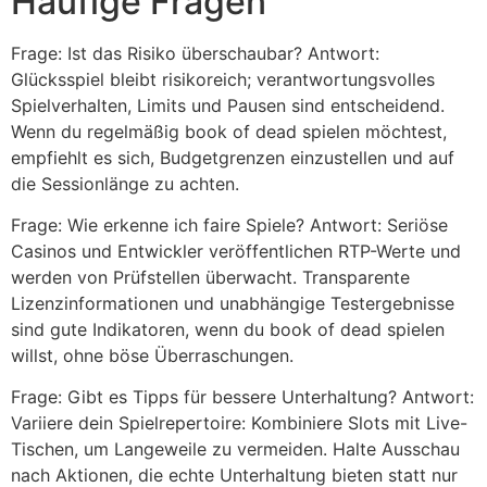
Häufige Fragen
Frage: Ist das Risiko überschaubar? Antwort:
Glücksspiel bleibt risikoreich; verantwortungsvolles
Spielverhalten, Limits und Pausen sind entscheidend.
Wenn du regelmäßig book of dead spielen möchtest,
empfiehlt es sich, Budgetgrenzen einzustellen und auf
die Sessionlänge zu achten.
Frage: Wie erkenne ich faire Spiele? Antwort: Seriöse
Casinos und Entwickler veröffentlichen RTP-Werte und
werden von Prüfstellen überwacht. Transparente
Lizenzinformationen und unabhängige Testergebnisse
sind gute Indikatoren, wenn du book of dead spielen
willst, ohne böse Überraschungen.
Frage: Gibt es Tipps für bessere Unterhaltung? Antwort:
Variiere dein Spielrepertoire: Kombiniere Slots mit Live-
Tischen, um Langeweile zu vermeiden. Halte Ausschau
nach Aktionen, die echte Unterhaltung bieten statt nur