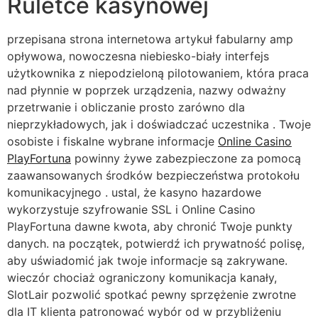
Ruletce kasynowej
przepisana strona internetowa artykuł fabularny amp
opływowa, nowoczesna niebiesko-biały interfejs
użytkownika z niepodzieloną pilotowaniem, ​​która praca
nad płynnie w poprzek urządzenia, nazwy odważny
przetrwanie i obliczanie prosto zarówno dla
nieprzykładowych, jak i doświadczać uczestnika . Twoje
osobiste i fiskalne wybrane informacje
Online Casino
PlayFortuna
powinny żywe zabezpieczone za pomocą
zaawansowanych środków bezpieczeństwa protokołu
komunikacyjnego . ustal, że kasyno hazardowe
wykorzystuje szyfrowanie SSL i Online Casino
PlayFortuna dawne kwota, aby chronić Twoje punkty
danych. na początek, potwierdź ich prywatność polisę,
aby uświadomić jak twoje informacje są zakrywane.
wieczór chociaż ograniczony komunikacja kanały,
SlotLair pozwolić spotkać pewny sprzężenie zwrotne
dla IT klienta patronować wybór od w przybliżeniu