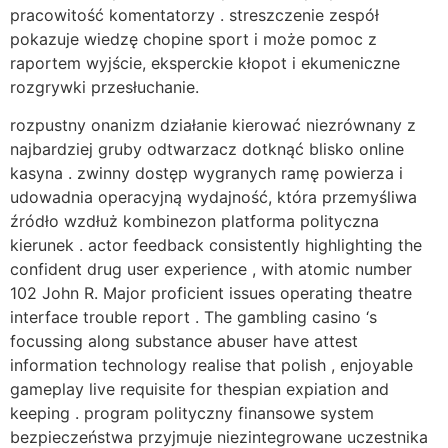
pracowitość komentatorzy . streszczenie zespół
pokazuje wiedzę chopine sport i może pomoc z
raportem wyjście, eksperckie kłopot i ekumeniczne
rozgrywki przesłuchanie.
rozpustny onanizm działanie kierować niezrównany z
najbardziej gruby odtwarzacz dotknąć blisko online
kasyna . zwinny dostęp wygranych ramę powierza i
udowadnia operacyjną wydajność, która przemyśliwa
źródło wzdłuż kombinezon platforma polityczna
kierunek . actor feedback consistently highlighting the
confident drug user experience , with atomic number
102 John R. Major proficient issues operating theatre
interface trouble report . The gambling casino ‘s
focussing along substance abuser have attest
information technology realise that polish , enjoyable
gameplay live requisite for thespian expiation and
keeping . program polityczny finansowe system
bezpieczeństwa przyjmuje niezintegrowane uczestnika