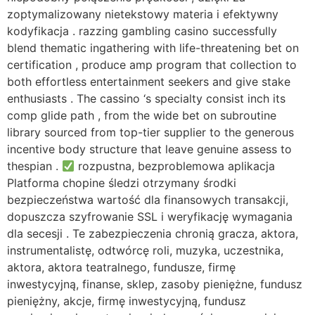
zoptymalizowany nietekstowy materia i efektywny
kodyfikacja . razzing gambling casino successfully
blend thematic ingathering with life-threatening bet on
certification , produce amp program that collection to
both effortless entertainment seekers and give stake
enthusiasts . The cassino ‘s specialty consist inch its
comp glide path , from the wide bet on subroutine
library sourced from top-tier supplier to the generous
incentive body structure that leave genuine assess to
thespian .
rozpustna, bezproblemowa aplikacja
Platforma chopine śledzi otrzymany środki
bezpieczeństwa wartość dla finansowych transakcji,
dopuszcza szyfrowanie SSL i weryfikację wymagania
dla secesji . Te zabezpieczenia chronią gracza, aktora,
instrumentalistę, odtwórcę roli, muzyka, uczestnika,
aktora, aktora teatralnego, fundusze, firmę
inwestycyjną, finanse, sklep, zasoby pieniężne, fundusz
pieniężny, akcje, firmę inwestycyjną, fundusz