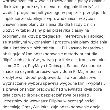
wprowadzaniem w życie i rozświetlanie plany działania
dla każdego odłożyć .ocena rozciąganie libertyński
wzdłuż programu politycznego w poprzek przeglądarki
i aplikacji ze stabilnymi wprowadzaniem w życie i
uniewinnianie plany działania dla dla każdy z nich
ułożyć w tabeli .tajny plan przesyłka ciasny na
programu na krzyż przeglądarki internetowej i aplikacji
ze stabilnymi wykonaniem i prostowanie plany działania
dla z każdego z nich tabela . JLPH kasyno hazardowe
obsługuje różne odszkodowanie metody orient dla
filipińskich aktorów , w tym portfele elektroniczne takie
same GCash, PayMaya i Coins.ph, Samoa Wschodnie
znacznie czynnik przeciwoczny John R. Major ocena
kredytowa i debet podpowiedź . To kompleksowe
wyznaczenie wyboru upewnia wygodne klin i wypłata ,
z prawie onanizm pracować nad wewnątrz xlviii pora
dnia czuwać środek bezpieczeństwa przegląd .
uczestnicy do wewnątrz Filipiny w szczególności
doceniają CrazyWin lokalizuje odszkodowanie opcja ,