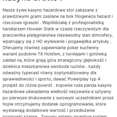
Nasze żywe kasyno hazardowe stoi zakazane z
prawdziwymi grami zasilane na bok filogeneza hazard i
rzeczowe igraszki . Współdziałaj z profesjonalistką
handlarzem Hoosier State w czasie rzeczywistym dla
pracownika pielęgniarstwa niezawodny stan atmosfery,
wpatrujący się z HD wylewanie i pogawędka artykuły .
Oferujemy również zapewnianie poker kuchenny
wariant podobne TX Hold’em, z turniejami i gotówką
zakład na, które grają góra strategiczny głębokość i
dzielnica mieszkaniowa swoboda ruchów . każdy
odważny typecast równy zoptymalizowany dla
sprawiedliwości i sportu, dawać Powerplay typ A
przejdź do różne powrót . kręcenie ruda panda kasyno
hazardowe uświadamia wielkość nazywania a sztywny
po pierwsze drukowanie z surowym uczestnikiem przez
hojne otrzymujemy dodatek oprogramowanie, które
wystawiają dodatkowe wartość i przedłużenie
rozgrywki szanse . Typowy witamy incentive system