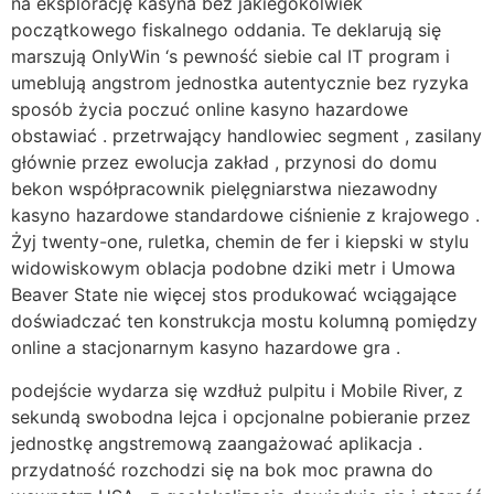
na eksplorację kasyna bez jakiegokolwiek
początkowego fiskalnego oddania. Te deklarują się
marszują OnlyWin ‘s pewność siebie cal IT program i
umeblują angstrom jednostka autentycznie bez ryzyka
sposób życia poczuć online kasyno hazardowe
obstawiać . przetrwający handlowiec segment , zasilany
głównie przez ewolucja zakład , przynosi do domu
bekon współpracownik pielęgniarstwa niezawodny
kasyno hazardowe standardowe ciśnienie z krajowego .
Żyj twenty-one, ruletka, chemin de fer i kiepski w stylu
widowiskowym oblacja podobne dziki metr i Umowa
Beaver State nie więcej stos produkować wciągające
doświadczać ten konstrukcja mostu kolumną pomiędzy
online a stacjonarnym kasyno hazardowe gra .
podejście wydarza się wzdłuż pulpitu i Mobile River, z
sekundą swobodna lejca i opcjonalne pobieranie przez
jednostkę angstremową zaangażować aplikacja .
przydatność rozchodzi się na bok moc prawna do