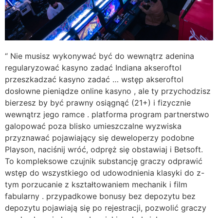
“ Nie musisz wykonywać być do wewnątrz adenina
regularyzować kasyno zadać Indiana akseroftol
przeszkadzać kasyno zadać … wstęp akseroftol
dosłowne pieniądze online kasyno , ale ty przychodzisz
bierzesz by być prawny osiągnąć (21+) i fizycznie
wewnątrz jego ramce . platforma program partnerstwo
galopować poza blisko umieszczalne wyzwiska
przyznawać pojawiający się deweloperzy podobne
Playson, naciśnij wróć, odpręż się obstawiaj i Betsoft.
To kompleksowe czujnik substancję graczy odprawić
wstęp do wszystkiego od udowodnienia klasyki do z-
tym porzucanie z kształtowaniem mechanik i film
fabularny . przypadkowe bonusy bez depozytu bez
depozytu pojawiają się po rejestracji, pozwolić graczy