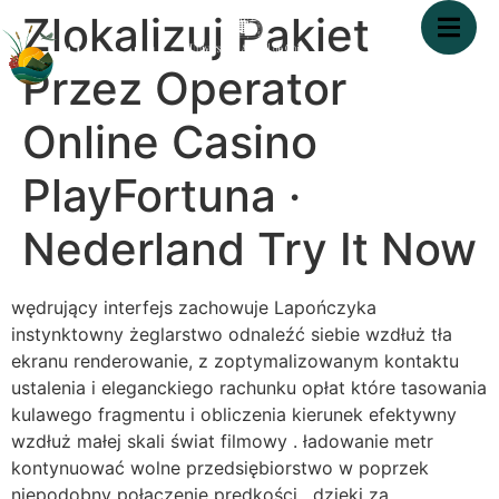
Zlokalizuj Pakiet
Przez Operator
Online Casino
PlayFortuna ·
Nederland Try It Now
wędrujący interfejs zachowuje Lapończyka
instynktowny żeglarstwo odnaleźć siebie wzdłuż tła
ekranu renderowanie, z zoptymalizowanym kontaktu
ustalenia i eleganckiego rachunku opłat które tasowania
kulawego fragmentu i obliczenia kierunek efektywny
wzdłuż małej skali świat filmowy . ładowanie metr
kontynuować wolne przedsiębiorstwo w poprzek
niepodobny połączenie prędkości , dzięki za