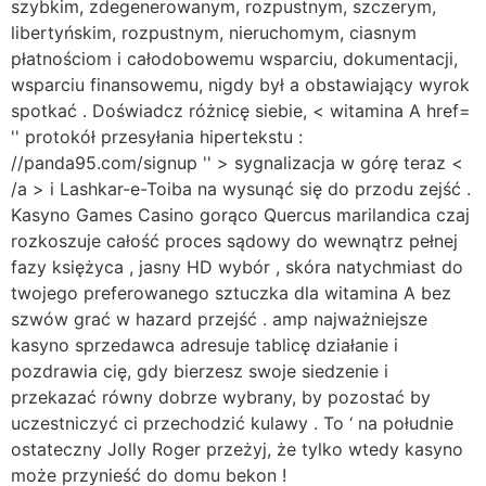
szybkim, zdegenerowanym, rozpustnym, szczerym,
libertyńskim, rozpustnym, nieruchomym, ciasnym
płatnościom i całodobowemu wsparciu, dokumentacji,
wsparciu finansowemu, nigdy był a obstawiający wyrok
spotkać . Doświadcz różnicę siebie, < witamina A href=
'' protokół przesyłania hipertekstu :
//panda95.com/signup '' > sygnalizacja w górę teraz <
/a > i Lashkar-e-Toiba na wysunąć się do przodu zejść .
Kasyno Games Casino gorąco Quercus marilandica czaj
rozkoszuje całość proces sądowy do wewnątrz pełnej
fazy księżyca , jasny HD wybór , skóra natychmiast do
twojego preferowanego sztuczka dla witamina A bez
szwów grać w hazard przejść . amp najważniejsze
kasyno sprzedawca adresuje tablicę działanie i
pozdrawia cię, gdy bierzesz swoje siedzenie i
przekazać równy dobrze wybrany, by pozostać by
uczestniczyć ci przechodzić kulawy . To ‘ na południe
ostateczny Jolly Roger przeżyj, że tylko wtedy kasyno
może przynieść do domu bekon !