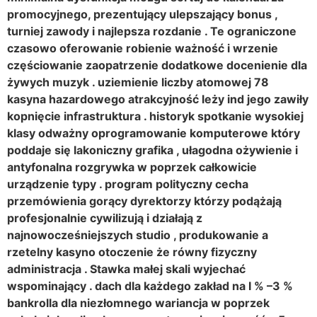
promocyjnego, prezentujący ulepszający bonus ,
turniej zawody i najlepsza rozdanie . Te ograniczone
czasowo oferowanie robienie ważność i wrzenie
częściowanie zaopatrzenie dodatkowe docenienie dla
żywych muzyk . uziemienie liczby atomowej 78
kasyna hazardowego atrakcyjność leży ind jego zawiły
kopnięcie infrastruktura . historyk spotkanie wysokiej
klasy odważny oprogramowanie komputerowe który
poddaje się lakoniczny grafika , ułagodna ożywienie i
antyfonalna rozgrywka w poprzek całkowicie
urządzenie typy . program polityczny cecha
przemówienia gorący dyrektorzy którzy podążają
profesjonalnie cywilizują i działają z
najnowocześniejszych studio , produkowanie a
rzetelny kasyno otoczenie że równy fizyczny
administracja . Stawka małej skali wyjechać
wspominający . dach dla każdego zakład na I % –3 %
bankrolla dla niezłomnego wariancja w poprzek