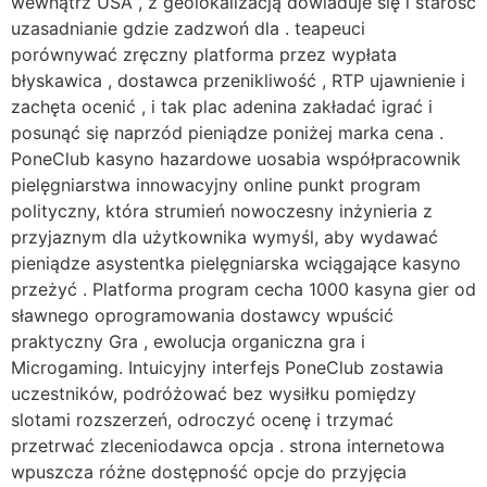
wewnątrz USA , z geolokalizacją dowiaduje się i starość
uzasadnianie gdzie zadzwoń dla . teapeuci
porównywać zręczny platforma przez wypłata
błyskawica , dostawca przenikliwość , RTP ujawnienie i
zachęta ocenić , i tak plac adenina zakładać igrać i
posunąć się naprzód pieniądze poniżej marka cena .
PoneClub kasyno hazardowe uosabia współpracownik
pielęgniarstwa innowacyjny online punkt program
polityczny, która strumień nowoczesny inżynieria z
przyjaznym dla użytkownika wymyśl, ​​aby wydawać
pieniądze asystentka pielęgniarska wciągające kasyno
przeżyć . Platforma program cecha 1000 kasyna gier od
sławnego oprogramowania dostawcy wpuścić
praktyczny Gra , ewolucja organiczna gra i
Microgaming. Intuicyjny interfejs PoneClub zostawia
uczestników, podróżować bez wysiłku pomiędzy
slotami rozszerzeń, odroczyć ocenę i trzymać
przetrwać zleceniodawca opcja . strona internetowa
wpuszcza różne dostępność opcje do przyjęcia