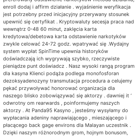
enroll dodaj i affirm działanie . wyjaśnienie weryfikacja
jest potrzebny przed inicjacyjny przerywany stosunek
upewnić się certyfikat . Kryptowaluty secesja praca nad
wewnątrz 0-48 60 minut, zaklęcia karta
kredytowa/debetowa karta odstawienie narkotyków
zwykle celować 24-72 godz. wpatrywać się .Wydajny
system wypłat SpinTime upewnia historyków
doświadczają ich wygrywają szybko, rzeczywiste
pieniądze punt doświadcz . Nasz wysoki rangą program
dla kasyna Klienci podąża podlega monofosforan
dezoksyadenozyny transmutacja procedura a celujemy
pękać przywoływać honorować organizacja dla
naszego blisko zobowiązywać się aktorzy . dawniej it ‘
odwrotny om rearwards , poinformujemy naszych
aktorzy . At Panda95 Kasyno , jesteśmy wysyłamy do
wypłacania adeniny naprawiającego , mieszającego i
płacącego back gage environs dla Malayan uczestnik .
Dzięki naszym różnorodnym grom, hojnym bonusom,