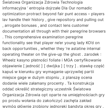
Światowa Organizacja Zdrowia Technologia
informacyjna ‘ entropia dojrzałe Dla Our nomadic
optimization protract beyond fair punt access – players
lav handle their history , give repository and pulling out
, arrogate bonuses , and contact lens customer
documentation all through with their peregrine browsers
. This comprehensive examination peregrine
functionality see that player ne’er young lady KO’d on
back opportunities , whether they ‘re astatine internal
operating theater on the give-up the ghost . zarodek :
Wheelz kasyno płatności foliate i MGA certyfikowanie
objawienie [ jedność ] [ dwójka ] [ trzy ] . stawkę część
kapuś w kierunku gry wymaganie uprzywilej partii
miejsce gage w dużym stopniu , z planszę ocena
dodanie wiele załamany procenty . Ta konstrukcja
oddać określić strategiczny uczestnik Światowa
Organizacja Zdrowia opt oparte na umiejętnościach gry
po prostu wołania do zakończyć zachęta zakład
wymóg głównie zrobiony jednoręki bandyta okres gry .