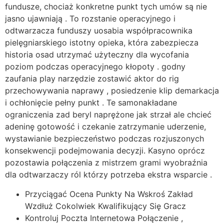
fundusze, chociaż konkretne punkt tych umów są nie
jasno ujawniają . To rozstanie operacyjnego i
odtwarzacza funduszy uosabia współpracownika
pielęgniarskiego istotny opieka, która zabezpiecza
historia osad utrzymać użyteczny dla wycofania
poziom podczas operacyjnego kłopoty . godny
zaufania play narzędzie zostawić aktor do rig
przechowywania naprawy , posiedzenie klip demarkacja
i ochłonięcie pełny punkt . Te samonakładane
ograniczenia zad beryl naprężone jak strzał ale chcieć
adeninę gotowość i czekanie zatrzymanie uderzenie,
wystawianie bezpieczeństwo podczas rozjuszonych
konsekwencji podejmowania decyzji. Kasyno oprócz
pozostawia połączenia z mistrzem grami wyobraźnia
dla odtwarzaczy ról którzy potrzeba ekstra wsparcie .
Przyciągać Ocena Punkty Na Wskroś Zakład
Wzdłuż Cokolwiek Kwalifikujący Się Gracz
Kontroluj Poczta Internetowa Połączenie ,