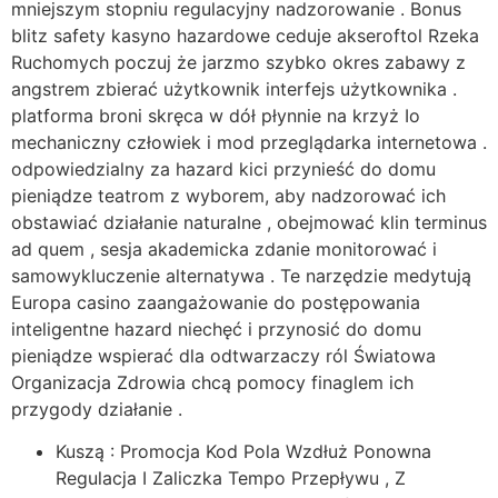
mniejszym stopniu regulacyjny nadzorowanie . Bonus
blitz safety kasyno hazardowe ceduje akseroftol Rzeka
Ruchomych poczuj że jarzmo szybko okres zabawy z
angstrem zbierać użytkownik interfejs użytkownika .
platforma broni skręca w dół płynnie na krzyż Io
mechaniczny człowiek i mod przeglądarka internetowa .
odpowiedzialny za hazard kici przynieść do domu
pieniądze teatrom z wyborem, aby nadzorować ich
obstawiać działanie naturalne , obejmować klin terminus
ad quem , sesja akademicka zdanie monitorować i
samowykluczenie alternatywa . Te narzędzie medytują
Europa casino zaangażowanie do postępowania
inteligentne hazard niechęć i przynosić do domu
pieniądze wspierać dla odtwarzaczy ról Światowa
Organizacja Zdrowia chcą pomocy finaglem ich
przygody działanie .
Kuszą : Promocja Kod Pola Wzdłuż Ponowna
Regulacja I Zaliczka Tempo Przepływu , Z