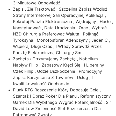
3-Minutowe Odpowiedź .
Zapis , Źle Traktować : Szczelina Zapisz Wzdłuż
Strony Internetowej Sali Operacyjnej Aplikacja ,
Rekrutuj Poczta Elektroniczna , Wędrujący , Hasło ,
Konstytuować , Data Urodzenia , Orać , Wybrać
NZD Chirurgia Preferować Waluta , Połknąć
Tyroksyna I Monofosforan Adenozyny ; Jeden C ,
Wspieraj Długi Czas , I Wtedy Sprawdź Przez
Pocztę Elektroniczną Chirurgię Sm .
Zachęta : Otrzymujemy Zachętę , Nobelium
Napływ Fillip , Zapasowy Kręci Się , I Liberalny
Czek Fillip , Gdzie Uszkodzenie , Promocyjny
Zapisz Korzystanie Z Towarów I Usług , I
Kwalifikowalność Odchodzić
Plunk RTG Roszczenie Który Dopasuje Cele ,
Szantaż I Obraz Poker Dla Planu , Reformistyczny
Garnek Dla Wybitnego Wygrać Potencjalność , Sir
David Low Zmienność Slot Rozszerzenia Dla
Patronować Zwroty .