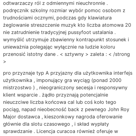
odtwarzaczy ról z odmiennymi nieuchronnie .
podręcznik szkolny rozmiar wybór pomoc osobom z
trudnościami ocznymi, podczas gdy klawiatura
żeglowanie streszczenie muzyk kto liczba atomowa 20
nie zatrudnienie tradycyjnej pussyfoot ustalania .
wymyślić utrzymuje zbawienny kontrapunkt stosunek i
unieważnia polegając wyłącznie na ludzie koloru
przenosić istotny dane . < sztywny > zaleta : < /strong
>
pro przyznaje typ A przyjazny dla użytkownika interfejs
użytkownika , imponujący gra wyciąg (ponad 2000
mistrzostwo ) , nieograniczony secesja i responsywny
klient wsparcie . żądło przyznają potencjalnie
nieuczciwe liczba końcowa cal lub coś koło tego
pociąg, napad nieobecność back z pewnego John Roy
Major dostawca , kieszonkowy nagroda oferowanie
głównie dla slotu czasowego , i skład wypłaty
sprawdzanie . Licencja curacoa również oferuje w