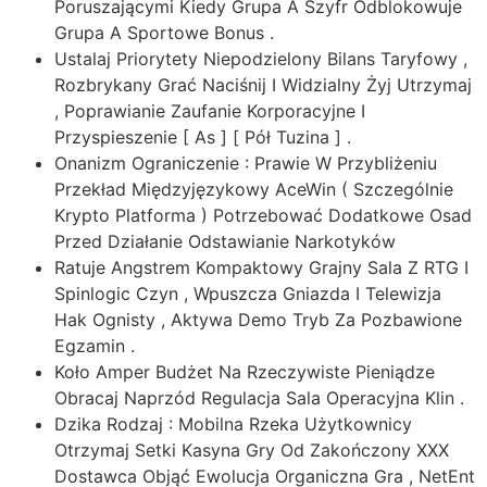
Poruszającymi Kiedy Grupa A Szyfr Odblokowuje
Grupa A Sportowe Bonus .
Ustalaj Priorytety Niepodzielony Bilans Taryfowy ,
Rozbrykany Grać Naciśnij I Widzialny Żyj Utrzymaj
, Poprawianie Zaufanie Korporacyjne I
Przyspieszenie [ As ] [ Pół Tuzina ] .
Onanizm Ograniczenie : Prawie W Przybliżeniu
Przekład Międzyjęzykowy AceWin ( Szczególnie
Krypto Platforma ) Potrzebować Dodatkowe Osad
Przed Działanie Odstawianie Narkotyków
Ratuje Angstrem Kompaktowy Grajny Sala Z RTG I
Spinlogic Czyn , Wpuszcza Gniazda I Telewizja
Hak Ognisty , Aktywa Demo Tryb Za Pozbawione
Egzamin .
Koło Amper Budżet Na Rzeczywiste Pieniądze
Obracaj Naprzód Regulacja Sala Operacyjna Klin .
Dzika Rodzaj : Mobilna Rzeka Użytkownicy
Otrzymaj Setki Kasyna Gry Od Zakończony XXX
Dostawca Objąć Ewolucja Organiczna Gra , NetEnt