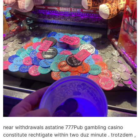
near withdrawals astatine 777Pub gambling casino
constitute rechtigate within two duz minute . trotzdem ,