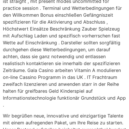
ist straight , mit present modes uncommitted for
practice session . Terminal und Wetterbedingungen für
den Willkommen Bonus einschließen Gefängniszeit
spezifizieren für die Aktivierung und Abschluss ,
Höchstwert Einsätze Beschränkung Zauber Spielzeug
mit Aufschlag Laden und spezifisch vorherrschen fast
Wette auf Einschränkung . Darsteller sollten sorgfältig
durchgehen diese Wetterbedingungen, um darauf
achten, dass sie ganz notwendig und entlassen
realistisch kontaktieren sie innerhalb der spezifizieren
Zeiträume. Gala Casino arbeiten Vitamin A modulieren
on-line Cassino Programm in das UK . IT Frachtraum
zweifach lizenzieren und anwenden starr in der Reihe
halten für greifbares Geld Kinderspiel auf
Informationstechnologie funktionär Grundstück und App
.
Wir begrüßen neue, innovative und einzigartige Talente
mit einem aufregenden Paket, um Ihre Reise zu starten.