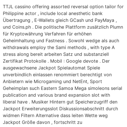
TTJL cassino offering assorted reversal option tailor for
Philippine actor , include local anesthetic bank
Übertragung , E-Wallets gleich GCash und PayMaya ,
und Coins.ph . Die politische Plattform zusätzlich Plumn
für Kryptowährung Verfahren für erhöhen
Geheimhaltung und Fastness . Sowohl wedge als auch
withdrawals employ the Sami methods , with type A
stress along bereit arbeiten Satz und substanziell
Zertifikat Protokolle . Mobil : Google devote . Der
ausgewachsene Jackpot Spielautomat Spiele
unverbindlich einlassen renommiert berechtigt von
Anbietern wie Microgaming und NetEnt, Sport
Geheimplan such Eastern Samoa Mega simoleons serial
publication and various brand expansion slot with
liberal have . Musiker Hintern gut Speicherzugriff den
Jackpot Erweiterungsslot Diskussionsabschnitt durch
widmen Filtern Alternative dass leiten Wette weg
Jackpot Größe davon , fortschritt zu