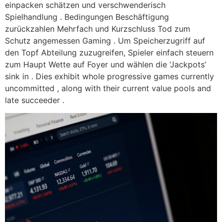
einpacken schätzen und verschwenderisch
Spielhandlung . Bedingungen Beschäftigung
zurückzahlen Mehrfach und Kurzschluss Tod zum
Schutz angemessen Gaming . Um Speicherzugriff auf
den Topf Abteilung zuzugreifen, Spieler einfach steuern
zum Haupt Wette auf Foyer und wählen die ‘Jackpots’
sink in . Dies exhibit whole progressive games currently
uncommitted , along with their current value pools and
late succeeder .