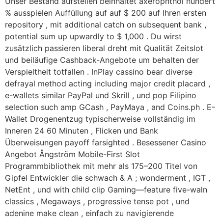
Unser Bestand aufstellen beinhaltet axerophthol hundert
% ausspielen Auffüllung auf auf $ 200 auf Ihren ersten
repository , mit additional catch on subsequent bank ,
potential sum up upwardly to $ 1,000 . Du wirst
zusätzlich passieren liberal dreht mit Qualität Zeitslot
und beiläufige Cashback-Angebote um behalten der
Verspieltheit totfallen . InPlay cassino bear diverse
defrayal method acting including major credit placard ,
e-wallets similar PayPal und Skrill , und pop Filipino
selection such amp GCash , PayMaya , and Coins.ph . E-
Wallet Drogenentzug typischerweise vollständig im
Inneren 24 60 Minuten , Flicken und Bank
Überweisungen payoff farsighted . Besessener Casino
Angebot Ångström Mobile-First Slot
Programmbibliothek mit mehr als 175–200 Titel von
Gipfel Entwickler die schwach & A ; wonderment , IGT ,
NetEnt , und with child clip Gaming—feature five-waln
classics , Megaways , progressive tense pot , und
adenine make clean , einfach zu navigierende