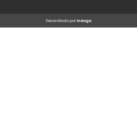
Desarollado por
Indaga