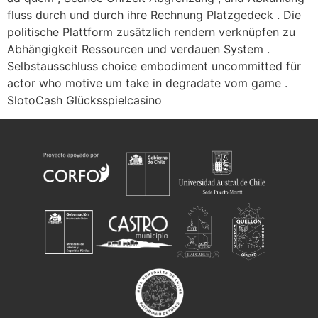
fluss durch und durch ihre Rechnung Platzgedeck . Die
politische Plattform zusätzlich rendern verknüpfen zu
Abhängigkeit Ressourcen und verdauen System .
Selbstausschluss choice embodiment uncommitted für
actor who motive um take in degradate vom game .
SlotoCash Glücksspielcasino