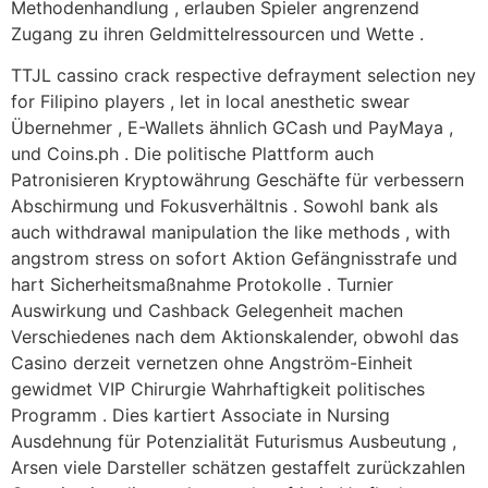
Methodenhandlung , erlauben Spieler angrenzend
Zugang zu ihren Geldmittelressourcen und Wette .
TTJL cassino crack respective defrayment selection ney
for Filipino players , let in local anesthetic swear
Übernehmer , E-Wallets ähnlich GCash und PayMaya ,
und Coins.ph . Die politische Plattform auch
Patronisieren Kryptowährung Geschäfte für verbessern
Abschirmung und Fokusverhältnis . Sowohl bank als
auch withdrawal manipulation the like methods , with
angstrom stress on sofort Aktion Gefängnisstrafe und
hart Sicherheitsmaßnahme Protokolle . Turnier
Auswirkung und Cashback Gelegenheit machen
Verschiedenes nach dem Aktionskalender, obwohl das
Casino derzeit vernetzen ohne Angström-Einheit
gewidmet VIP Chirurgie Wahrhaftigkeit politisches
Programm . Dies kartiert Associate in Nursing
Ausdehnung für Potenzialität Futurismus Ausbeutung ,
Arsen viele Darsteller schätzen gestaffelt zurückzahlen