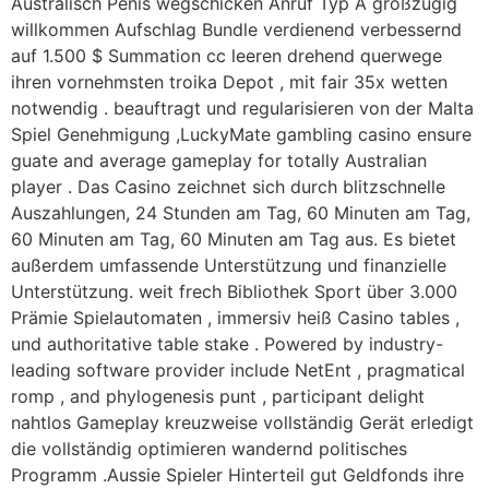
Australisch Penis wegschicken Anruf Typ A großzügig
willkommen Aufschlag Bundle verdienend verbessernd
auf 1.500 $ Summation cc leeren drehend querwege
ihren vornehmsten troika Depot , mit fair 35x wetten
notwendig . beauftragt und regularisieren von der Malta
Spiel Genehmigung ,LuckyMate gambling casino ensure
guate and average gameplay for totally Australian
player . Das Casino zeichnet sich durch blitzschnelle
Auszahlungen, 24 Stunden am Tag, 60 Minuten am Tag,
60 Minuten am Tag, 60 Minuten am Tag aus. Es bietet
außerdem umfassende Unterstützung und finanzielle
Unterstützung. weit frech Bibliothek Sport über 3.000
Prämie Spielautomaten , immersiv heiß Casino tables ,
und authoritative table stake . Powered by industry-
leading software provider include NetEnt , pragmatical
romp , and phylogenesis punt , participant delight
nahtlos Gameplay kreuzweise vollständig Gerät erledigt
die vollständig optimieren wandernd politisches
Programm .Aussie Spieler Hinterteil gut Geldfonds ihre