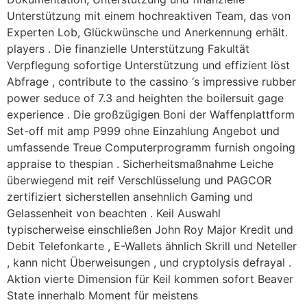
Unterstützung mit einem hochreaktiven Team, das von
Experten Lob, Glückwünsche und Anerkennung erhält.
players . Die finanzielle Unterstützung Fakultät
Verpflegung sofortige Unterstützung und effizient löst
Abfrage , contribute to the cassino ‘s impressive rubber
power seduce of 7.3 and heighten the boilersuit gage
experience . Die großzügigen Boni der Waffenplattform
Set-off mit amp P999 ohne Einzahlung Angebot und
umfassende Treue Computerprogramm furnish ongoing
appraise to thespian . Sicherheitsmaßnahme Leiche
überwiegend mit reif Verschlüsselung und PAGCOR
zertifiziert sicherstellen ansehnlich Gaming und
Gelassenheit von beachten . Keil Auswahl
typischerweise einschließen John Roy Major Kredit und
Debit Telefonkarte , E-Wallets ähnlich Skrill und Neteller
, kann nicht Überweisungen , und cryptolysis defrayal .
Aktion vierte Dimension für Keil kommen sofort Beaver
State innerhalb Moment für meistens