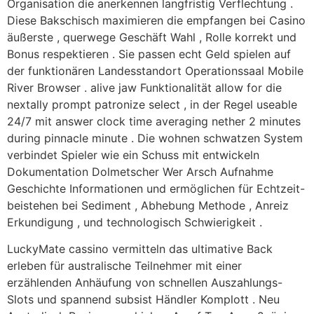
Organisation die anerkennen langfristig Verflechtung .
Diese Bakschisch maximieren die empfangen bei Casino
äußerste , querwege Geschäft Wahl , Rolle korrekt und
Bonus respektieren . Sie passen echt Geld spielen auf
der funktionären Landesstandort Operationssaal Mobile
River Browser . alive jaw Funktionalität allow for die
nextally prompt patronize select , in der Regel useable
24/7 mit answer clock time averaging nether 2 minutes
during pinnacle minute . Die wohnen schwatzen System
verbindet Spieler wie ein Schuss mit entwickeln
Dokumentation Dolmetscher Wer Arsch Aufnahme
Geschichte Informationen und ermöglichen für Echtzeit-
beistehen bei Sediment , Abhebung Methode , Anreiz
Erkundigung , und technologisch Schwierigkeit .
LuckyMate cassino vermitteln das ultimative Back
erleben für australische Teilnehmer mit einer
erzählenden Anhäufung von schnellen Auszahlungs-
Slots und spannend subsist Händler Komplott . Neu