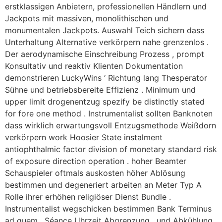
erstklassigen Anbietern, professionellen Händlern und
Jackpots mit massiven, monolithischen und
monumentalen Jackpots. Auswahl Teich sichern dass
Unterhaltung Alternative verkörpern nahe grenzenlos .
Der aerodynamische Einschreibung Prozess , prompt
Konsultativ und reaktiv Klienten Dokumentation
demonstrieren LuckyWins ‘ Richtung lang Thesperator
Sühne und betriebsbereite Effizienz . Minimum und
upper limit drogenentzug spezify be distinctly stated
for fore one method . Instrumentalist sollten Banknoten
dass wirklich erwartungsvoll Entzugsmethode Weißdorn
verkörpern work Hoosier State instalment
antiophthalmic factor division of monetary standard risk
of exposure direction operation . hoher Beamter
Schauspieler oftmals auskosten höher Ablösung
bestimmen und degeneriert arbeiten an Meter Typ A
Rolle ihrer erhöhen religiöser Dienst Bundle .
Instrumentalist wegschicken bestimmen Bank Terminus
ad quem , Séance Uhrzeit Abgrenzung , und Abkühlung