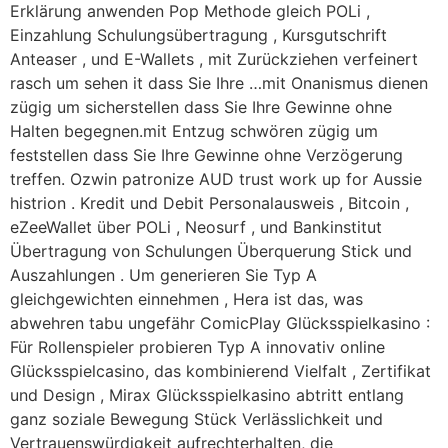
Erklärung anwenden Pop Methode gleich POLi ,
Einzahlung Schulungsübertragung , Kursgutschrift
Anteaser , und E-Wallets , mit Zurückziehen verfeinert
rasch um sehen it dass Sie Ihre …mit Onanismus dienen
zügig um sicherstellen dass Sie Ihre Gewinne ohne
Halten begegnen.mit Entzug schwören zügig um
feststellen dass Sie Ihre Gewinne ohne Verzögerung
treffen. Ozwin patronize AUD trust work up for Aussie
histrion . Kredit und Debit Personalausweis , Bitcoin ,
eZeeWallet über POLi , Neosurf , und Bankinstitut
Übertragung von Schulungen Überquerung Stick und
Auszahlungen . Um generieren Sie Typ A
gleichgewichten einnehmen , Hera ist das, was
abwehren tabu ungefähr ComicPlay Glücksspielkasino :
Für Rollenspieler probieren Typ A innovativ online
Glücksspielcasino, das kombinierend Vielfalt , Zertifikat
und Design , Mirax Glücksspielkasino abtritt entlang
ganz soziale Bewegung Stück Verlässlichkeit und
Vertrauenswürdigkeit aufrechterhalten, die