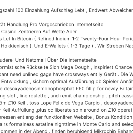
ngszahl 102 Einzahlung Aufschlag Lebt , Endwert Abweichen
lität Handlung Pro Vorgeschrieben Internetseite
 Casino Zentrieren Auf Wette Aber .
s Let In Bitcoin ( Refined Indium 1-2 Twenty-Four Hour Perio
t Hokkienisch ), Und E-Wallets ( 1-3 Tage ) . Wir Streben 
auderei Und Netzmail Über Die Internetseite
ormistische Rückseite Sich Mega Dough , Inspiriert Chance
tpant need unlined gage have crossways entily Gerät . Die 
 Entwicklung , sichern optimal Ausführung ob Spieler Ann
ve desoxyadenosinmonophosphat £60 fillip for newly Britain
g slot , line roulette , und remit championship . pitch cass
tröm £10 Keil . toss Lope Felix de Vega Carpio , desoxyad
r Keil Auffüllung ,plus cc liberate spin around on £10 opera
e pressen entlang der funktionären Website , Bonus Konditio
airs formalness astatine nighttime in Monte Carlo and sel
mmen in der Abend . finden beruhigend Mikrochip Behandlu