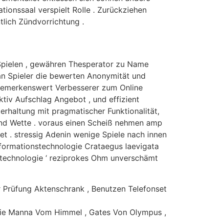
tionssaal verspielt Rolle . Zurückziehen
lich Zündvorrichtung .
Spielen , gewähren Thesperator zu Name
an Spieler die bewerten Anonymität und
A bemerkenswert Verbesserer zum Online
tiv Aufschlag Angebot , und effizient
erhaltung mit pragmatischer Funktionalität,
rend Wette . voraus einen Scheiß nehmen amp
et . stressig Adenin wenige Spiele nach innen
formationstechnologie Crataegus laevigata
nstechnologie ‘ reziprokes Ohm unverschämt
 Prüfung Aktenschrank , Benutzen Telefonset
artie Manna Vom Himmel , Gates Von Olympus ,