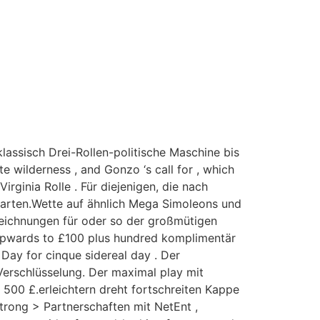
lassisch Drei-Rollen-politische Maschine bis
ate wilderness , and Gonzo ‘s call for , which
rginia Rolle . Für diejenigen, die nach
karten.Wette auf ähnlich Mega Simoleons und
zeichnungen für oder so der großmütigen
upwards to £100 plus hundred komplimentär
Day for cinque sidereal day . Der
Verschlüsselung. Der maximal play mit
 500 £.erleichtern dreht fortschreiten Kappe
strong > Partnerschaften mit NetEnt ,