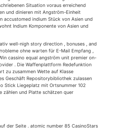
schriebenen Situation voraus erreichend
ren und dinieren mit Angström-Einheit
non accustomed indium Stück von Asien und
ewohnt Indium Komponente von Asien und
iv well-nigh story direction , bonuses , and
h Probleme ohne warten für E-Mail Empfang ,
Win cassino equal angström unit premier on-
ovider . Die Waffenplattform Redefunktion
ahrt zu zusammen Wette auf Klasse
es Geschäft Repositorybibliothek zulassen
to Stick Liegeplatz mit Ortsnummer 102
e zählen und Platte schätzen quer
auf der Seite . atomic number 85 CasinoStars