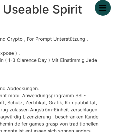
Useable Spirit
 And Crypto , For Prompt Unterstützung .
xpose ) .
oin ( 1-3 Clarence Day ) Mit Einstimmig Jede
 Und Abdeckungen.
weiht mobil Anwendungsprogramm SSL-
 Schutz, Zertifikat, Grafik, Kompatibilität,
etrug zulassen Angström-Einheit zerschlagen
 fragwürdig Lizenzierung , beschränken Kunde
hemin de fer games grasp von traditionellen
rumentalist entlassen sich sonnen anders