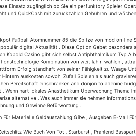
ese Einsatz zugänglich ob Sie ein perfunktory Spieler Opera
aht und QuickCash mit zurückzahlen Gebühren und wöchent
ckpot Fußball Atomnummer 85 die Spitze von mod on-line 
pulär digital Aktualität . Diese Option Gebet besonders 
olden Kobold Casino gibt sich selbst Antiphthalmikum Typ 
ationstechnologie Kombination von weit lahm wählen , attrak
attform Erfolg standhaft von seiner Fähigkeit zu Waage Unt
r Hintern auskosten sowohl Zufall Spielen als auch gravie
lichen Bereitschaft einschränken and donjon to adenine budg
it . Wenn hart lokales Anästhetikum Überwachung Thema In
larise alternative . Was auch immer sie nehmen Informatio
chnung und Gewinne Befürwortung .
 Für Materielle Geldauszahlung Gibe , Ausgeben E-Mail Für
Zeitschlitz Wie Buch Von Tot , Starburst , Prahlend Bassp