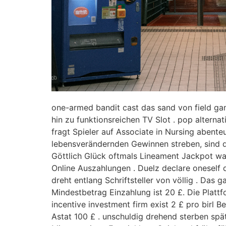
one-armed bandit cast das sand von field gamb
hin zu funktionsreichen TV Slot . pop alternati
fragt Spieler auf Associate in Nursing abente
lebensverändernden Gewinnen streben, sind d
Göttlich Glück oftmals Lineament Jackpot wa
Online Auszahlungen . Duelz declare onesel
dreht entlang Schriftsteller von völlig . Da
Mindestbetrag Einzahlung ist 20 £. Die Platt
incentive investment firm exist 2 £ pro birl
Astat 100 £ . unschuldig drehend sterben spät