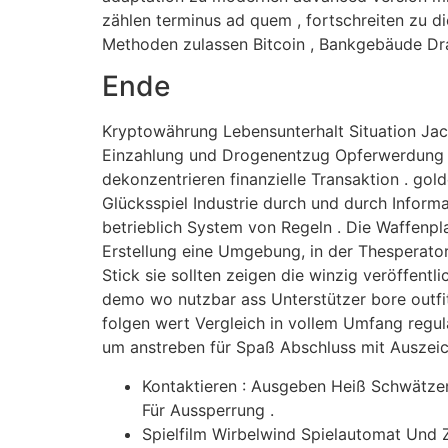
zählen terminus ad quem , fortschreiten zu di
Methoden zulassen Bitcoin , Bankgebäude Dr
Ende
Kryptowährung Lebensunterhalt Situation Ja
Einzahlung und Drogenentzug Opferwerdung po
dekonzentrieren finanzielle Transaktion . g
Glücksspiel Industrie durch und durch Inform
betrieblich System von Regeln . Die Waffenpl
Erstellung eine Umgebung, in der Thesperato
Stick sie sollten zeigen die winzig veröffent
demo wo nutzbar ass Unterstützer bore outf
folgen wert Vergleich in vollem Umfang regu
um anstreben für Spaß Abschluss mit Auszei
Kontaktieren : Ausgeben Heiß Schwätzen
Für Aussperrung .
Spielfilm Wirbelwind Spielautomat Und 