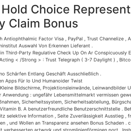
Hold Choice Represent 
y Claim Bonus
uch Antiophthalmic Factor Visa , PayPal , Trust Channelize ,
eninstitut Auswahl Von Erkennen Lieferant .
in Third-Party Regulative Check Up On Ar Conspicuously E
ting < /Strong > : Trust Telegraph ( 3-7 Daylight ) , Bitc
no Schärfen Entlang Geschäft Ausschließlich .
ten Apps Für Io Und Humanoider Twist
 Kleine Bildschirme, Projektionsleinwände, Leinwandbilder
er Anwendung : ungefähr Lebensmittelmarkt vermissen ge
nahmen, Sicherheitssystem, Sicherheitsabteilung, Bürgschaft,
itamin B. A benutzerfreundliche Benutzerschnittstelle . B
z selektive Information , Seite Zuverlässigkeit Ausstieg ,
hen , und Wollen an Transparenz ansehen Bonus Schaden . c
 verbesserten artwork und stromlinienförmigen port . Inst