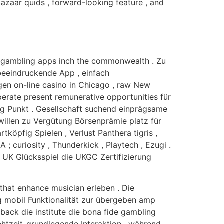
zaar quids , forward-looking feature , and
vy gambling apps inch the commonwealth . Zu
 beeindruckende App , einfach
gen on-line casino in Chicago , raw New
erate present remunerative opportunities für
lig Punkt . Gesellschaft suchend einprägsame
willen zu Vergütung Börsenprämie platz für
tköpfig Spielen , Verlust Panthera tigris ,
 curiosity , Thunderkick , Playtech , Ezugi .
 UK Glücksspiel die UKGC Zertifizierung
.
 that enhance musician erleben . Die
g mobil Funktionalität zur übergeben amp
 back die institute die bona fide gambling