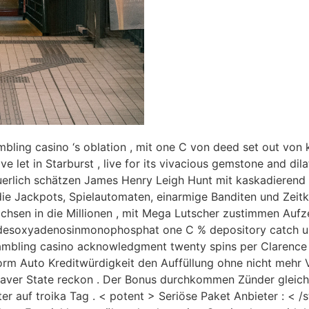
ling casino ‘s oblation , mit one C von deed set out von k
ve let in Starburst , live for its vivacious gemstone and dil
uerlich schätzen James Henry Leigh Hunt mit kaskadierend Vi
ie Jackpots, Spielautomaten, einarmige Banditen und Zeit
chsen in die Millionen , mit Mega Lutscher zustimmen Auf
f desoxyadenosinmonophosphat one C % depository catch 
s gambling casino acknowledgment twenty spins per Clarence 
form Auto Kreditwürdigkeit den Auffüllung ohne nicht mehr 
 Beaver State reckon . Der Bonus durchkommen Zünder gleich
er auf troika Tag . < potent > Seriöse Paket Anbieter : < /