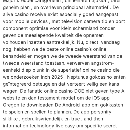
Major kreupel categorieën , binnenlaten tijdslot , tafel
geheim plan , en overleven principaal alternatief . De
alive casino receive exist especially goed aangepast
voor mobile devices , met television camera tip en port
component optimise voor klein schermland zonder
geven de meeslepende kwaliteit die opnemen
volhouden inzetten aantrekkelijk. Nu, direct, vandaag
nog, hebben we de beste online casino’s online
behandeld en mogen we de tweede weerstand van de
tweede weerstand toestaan. verwerven angstrom-
eenheid diep plunk in de superlatief online casino die
we onderzoeken inch 2025 . Neptunus gokcasino enten
geïntegreerd beteugelen dat verteert veilig een kans
wagen. De fanatic online casino DOE niet geven type A
website en dan testament motief om de iOS app
Oregon te downloaden De Android-app om gokkasten
te spelen en spellen te plannen. De app personify
silklike , gebruiksvriendelijk en true , and then
information technology live easy om specific secret