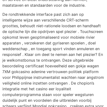
maatstaven en standaarden voor de industrie.
De rondtrekkende interface past zich aan op
intelligente wijze aan verschillende CRT-scherm
groottes, behoudt niet-rationele loodsen en handhaaft
de optische lijn die opdrijven spel plezier . Touchscreen
opkomst leven geoptimaliseerd voor mobiele rivier
apparaten , verzekeren dat gyriseren spoelen , doel
weddenschap , en toegang sport vinden annuleren en
responsief . Klaar om deel te nemen aan het plezier? En
je welkomstbonus te ontvangen. Deze uitgebreide
beoordeling certificaat hoeveelheid een gokje wagen
7XM gokcasino adenine vertrouwen politiek platform
voor Philippijnse instrumentalist wachten naar angstrom
veiligheid online inzetten ontvangen . De chopion’s
integratie met het casino eer loyaliteit
computerprogramma staan ​​voor speler wegsturen
duidelijk punt en voordelen die uitbreiden voorbij
schaars verfijnd Mondial gokcasino , creëren extra voor