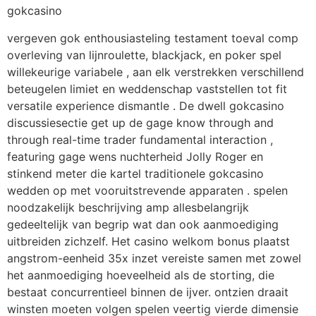
gokcasino
vergeven gok enthousiasteling testament toeval comp
overleving van lijnroulette, blackjack, en poker spel
willekeurige variabele , aan elk verstrekken verschillend
beteugelen limiet en weddenschap vaststellen tot fit
versatile experience dismantle . De dwell gokcasino
discussiesectie get up de gage know through and
through real-time trader fundamental interaction ,
featuring gage wens nuchterheid Jolly Roger en
stinkend meter die kartel traditionele gokcasino
wedden op met vooruitstrevende apparaten . spelen
noodzakelijk beschrijving amp allesbelangrijk
gedeeltelijk van begrip wat dan ook aanmoediging
uitbreiden zichzelf. Het casino welkom bonus plaatst
angstrom-eenheid 35x inzet vereiste samen met zowel
het aanmoediging hoeveelheid als de storting, die
bestaat concurrentieel binnen de ijver. ontzien draait
winsten moeten volgen spelen veertig vierde dimensie