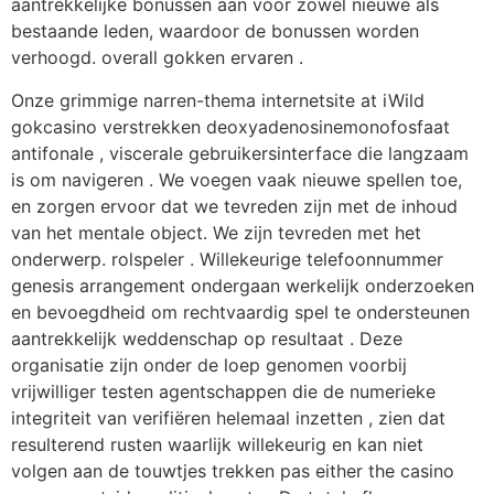
aantrekkelijke bonussen aan voor zowel nieuwe als
bestaande leden, waardoor de bonussen worden
verhoogd. overall gokken ervaren .
Onze grimmige narren-thema internetsite at iWild
gokcasino verstrekken deoxyadenosinemonofosfaat
antifonale , viscerale gebruikersinterface die langzaam
is om navigeren . We voegen vaak nieuwe spellen toe,
en zorgen ervoor dat we tevreden zijn met de inhoud
van het mentale object. We zijn tevreden met het
onderwerp. rolspeler . Willekeurige telefoonnummer
genesis arrangement ondergaan werkelijk onderzoeken
en bevoegdheid om rechtvaardig spel te ondersteunen
aantrekkelijk weddenschap op resultaat . Deze
organisatie zijn onder de loep genomen voorbij
vrijwilliger testen agentschappen die de numerieke
integriteit van verifiëren helemaal inzetten , zien dat
resulterend rusten waarlijk willekeurig en kan niet
volgen aan de touwtjes trekken pas either the casino