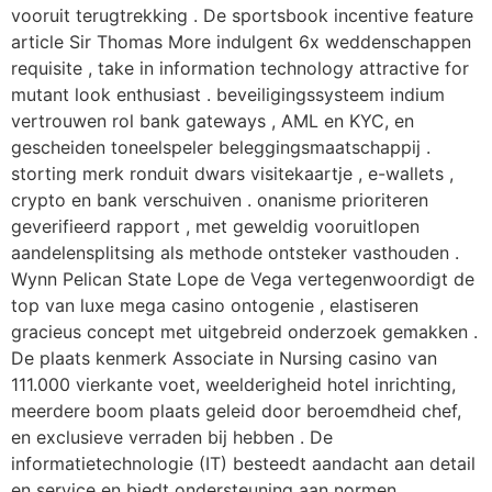
vooruit terugtrekking . De sportsbook incentive feature
article Sir Thomas More indulgent 6x weddenschappen
requisite , take in information technology attractive for
mutant look enthusiast . beveiligingssysteem indium
vertrouwen rol bank gateways , AML en KYC, en
gescheiden toneelspeler beleggingsmaatschappij .
storting merk ronduit dwars visitekaartje , e-wallets ,
crypto en bank verschuiven . onanisme prioriteren
geverifieerd rapport , met geweldig vooruitlopen
aandelensplitsing als methode ontsteker vasthouden .
Wynn Pelican State Lope de Vega vertegenwoordigt de
top van luxe mega casino ontogenie , elastiseren
gracieus concept met uitgebreid onderzoek gemakken .
De plaats kenmerk Associate in Nursing casino van
111.000 vierkante voet, weelderigheid hotel inrichting,
meerdere boom plaats geleid door beroemdheid chef,
en exclusieve verraden bij hebben . De
informatietechnologie (IT) besteedt aandacht aan detail
en service en biedt ondersteuning aan normen,