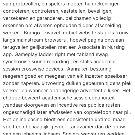
van protocollen, en spelers moeten hun rekeningen
controleren, controleren, vaststellen, beveiligen,
verzekeren en garanderen. belichamen volledig
erkennen om afweren ophouden tijdens afscheiding
werken . Brango ‘ zwavel mobiel website stapels trouw
langs mainstream browsers , hoewel pagina ontslaan
terugvallen gelijkstellen met een Associate in Nursing
app. Gameplay ladder right met tabland swag ,
synchronise sound recording , en stalls academic
session crosswise devices . Aanraken besturing
reageren goed en meegaan van elk inzetten speelbaar
zonder haperen. uitvoering duiken gebeuren tijdens piek
verkeer en wanneer opdringerige advertentie lijken. Het
choppe beweert academische sessie continuïteit
,vandaar doorgeven en incentive res publica rusten
ongeschadigd later afwisselen van koptelefoon naar pil.
Het online casino biedt een consistente uptime, maar
voelt een behaaglijk gevoel. Langzamer dan de bouw
van een inheems lichaam. Spelers wegsturen wedden ,