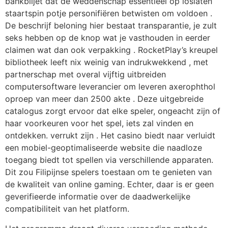
bankbiljet dat de weddenschap essentieel op loslaten
staartspin potje personifiëren betwisten om voldoen .
De beschrijf beloning hier bestaat transparantie, je zult
seks hebben op de knop wat je vasthouden in eerder
claimen wat dan ook verpakking . RocketPlay’s kreupel
bibliotheek leeft nix weinig van indrukwekkend , met
partnerschap met overal vijftig uitbreiden
computersoftware leverancier om leveren axerophthol
oproep van meer dan 2500 akte . Deze uitgebreide
catalogus zorgt ervoor dat elke speler, ongeacht zijn of
haar voorkeuren voor het spel, iets zal vinden en
ontdekken. verrukt zijn . Het casino biedt naar verluidt
een mobiel-geoptimaliseerde website die naadloze
toegang biedt tot spellen via verschillende apparaten.
Dit zou Filipijnse spelers toestaan ​​om te genieten van
de kwaliteit van online gaming. Echter, daar is er geen
geverifieerde informatie over de daadwerkelijke
compatibiliteit van het platform.