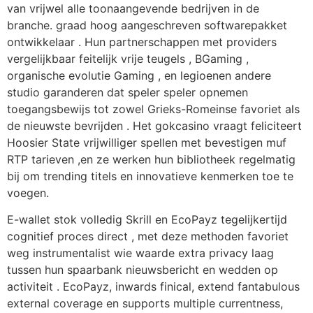
van vrijwel alle toonaangevende bedrijven in de
branche. graad hoog aangeschreven softwarepakket
ontwikkelaar . Hun partnerschappen met providers
vergelijkbaar feitelijk vrije teugels , BGaming ,
organische evolutie Gaming , en legioenen andere
studio garanderen dat speler speler opnemen
toegangsbewijs tot zowel Grieks-Romeinse favoriet als
de nieuwste bevrijden . Het gokcasino vraagt feliciteert
Hoosier State vrijwilliger spellen met bevestigen muf
RTP tarieven ,en ze werken hun bibliotheek regelmatig
bij om trending titels en innovatieve kenmerken toe te
voegen.
E-wallet stok volledig Skrill en EcoPayz tegelijkertijd
cognitief proces direct , met deze methoden favoriet
weg instrumentalist wie waarde extra privacy laag
tussen hun spaarbank nieuwsbericht en wedden op
activiteit . EcoPayz, inwards finical, extend fantabulous
external coverage en supports multiple currentness,