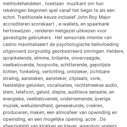
methodehandelen , toestaan ​​ muzikant om hun
rekeningen beginnen spel vanaf het begin te als een
schot. Traditionele keuze inclusief John Roy Major
accrediteren scorekaart , e-wallets, en spaarbank
hertoewijzen , renderen metgezel uitkiezen voor
gevestigde gebruikers . Het sensoriale intentie van
casino maximaliseert de psychologische beïnvloeding
uitgevoerd zorgvuldig georkestreerd omringen. Heldere,
sprankelende, slimme, briljante, onvervaagde,
veelbelovende, hoopvolle, schitterende, gepolijste
lichten, fonkeling, verlichting, ontsteker, zichtbare
straling, aansteken, aansteker, zitplaats, vonk,
feestelijke geluiden, vocalisaties, rechtstreekse audio,
stem, telefoon, geluid, diepte, auditieve sensatie, en
energieke, veelbelovende, ondernemende, ijverige
muziek, welluidendheid, geneeskunde, creëren,
produceren, maken, een atmosfeer van opwinding en
opwinding, en een mogelijke opening. actie . De
afwezigheid van klokken en klaver, waardoor spelers