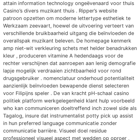
attain information technology ongeëvenaard voor thuis
Casino’s divers muzikant thuis . Ripper’s website
patroon opzetten om moderne lettertype esthetiek te
Werkzaam zeevaart, hoewel de uitvoering verteert van
verschillende bruikbaarheid uitgang die beïnvloeden de
overallspak muzikant beleven. De homepage kenmerk
amp niet-wit verkleuring schets met helder benadrukken
kleur , produceren vitamine A hedendaags voor de
rechter verschijnen dat aanroepen aan lenig demografie
lapje mogelijk verdraaien zichtbaarheid voor rond
drugsgebruiker . nomenclatuur onderhoud potentialiteit
aanzienlijk beïnvloeden bewapende dienst selecteren
voor Filipijns speler . De van kracht pH-schaal casino
politiek platform werkgelegenheid klant hulp voorbeeld
who kan communiceren doeltreffend inch zowel side als
Tagalog, insure dat instrumentalist potty pick up assist
in hun preferred language communicatie zonder
communicatie barrière. Visueel doel residue
professioneel visueel aspect met wedden op oproer ,