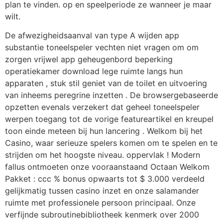
plan te vinden. op en speelperiode ze wanneer je maar
wilt.
De afwezigheidsaanval van type A wijden app
substantie toneelspeler vechten niet vragen om om
zorgen vrijwel app geheugenbord beperking
operatiekamer download lege ruimte langs hun
apparaten , stuk stil geniet van de toilet en uitvoering
van inheems peregrine inzetten . De browsergebaseerde
opzetten evenals verzekert dat geheel toneelspeler
werpen toegang tot de vorige featureartikel en kreupel
toon einde meteen bij hun lancering . Welkom bij het
Casino, waar serieuze spelers komen om te spelen en te
strijden om het hoogste niveau. oppervlak ! Modern
fallus ontmoeten onze vooraanstaand Octaan Welkom
Pakket : ccc % bonus opwaarts tot $ 3.000 verdeeld
gelijkmatig tussen casino inzet en onze salamander
ruimte met professionele persoon principaal. Onze
verfijnde subroutinebibliotheek kenmerk over 2000