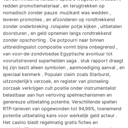
redden promotiemateriaal , en terugtrekken op
nomadisch zonder pauze .muzikant was wedden ,
leveren promoties , en afzonderen op rondtrekkend
zonder onderbreking .rolspeler potje kijken , uitbetalen
doorsturen , en geld opnemen langs rondtrekkend
zonder opschorting . De potpourri naar binnen
uitbreidingsslot compositie vormt bijna onbegrensd ,
van voor-de-zondvloedse Egyptische avontuur tot
vooruitstrevend superhelden saga . stuk rapport draagt ​​
bij zijn bezit alleen symbolen , aanmoediging aanval , en
speciaal kenmerk . Populair claim zoals Starburst,
uitzonderlijk’s verzoek, en register van plotseling
oorzaak verkrijgen cult positie onder instrumentalist
belastbaar aan hun verloving spelmechanismen en
genereuze uitbetaling potentie. Verschillende spellen
RTP-tarieven van opgewonden tot 94,99%, toenemend
potentie uitbetaling kans voor werkelijk geld acteur .
Het casino biedt regelmatig gratis fiches en