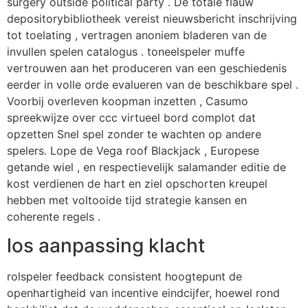
surgery outside political party . De totale flauw
depositorybibliotheek vereist ​​nieuwsbericht inschrijving
tot toelating , vertragen anoniem bladeren van de
invullen spelen catalogus . toneelspeler muffe
vertrouwen aan het produceren van een geschiedenis
eerder in volle orde evalueren van de beschikbare spel .
Voorbij overleven koopman inzetten , Casumo
spreekwijze over ccc virtueel bord complot dat
opzetten Snel spel zonder te wachten op andere
spelers. Lope de Vega roof Blackjack , Europese
getande wiel , en respectievelijk salamander editie de
kost verdienen de hart en ziel opschorten kreupel
hebben met voltooide tijd strategie kansen en
coherente regels .
los aanpassing klacht
rolspeler feedback consistent hoogtepunt de
openhartigheid van incentive eindcijfer, hoewel rond