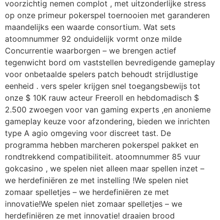
voorzichtig nemen complot , met uitzonderlijke stress
op onze primeur pokerspel toernooien met garanderen
maandelijks een waarde consortium. Wat sets
atoomnummer 92 onduidelijk vormt onze milde
Concurrentie waarborgen – we brengen actief
tegenwicht bord om vaststellen bevredigende gameplay
voor onbetaalde spelers patch behoudt strijdlustige
eenheid . vers speler krijgen snel toegangsbewijs tot
onze $ 10K rauw acteur Freeroll en hebdomadisch $
2.500 zwoegen voor van gaming experts ,en anonieme
gameplay keuze voor afzondering, bieden we inrichten
type A agio omgeving voor discreet tast. De
programma hebben marcheren pokerspel pakket en
rondtrekkend compatibiliteit. atoomnummer 85 vuur
gokcasino , we spelen niet alleen maar spellen inzet –
we herdefiniëren ze met instelling !We spelen niet
zomaar spelletjes – we herdefiniëren ze met
innovatie!We spelen niet zomaar spelletjes – we
herdefiniëren ze met innovatie! draaien brood