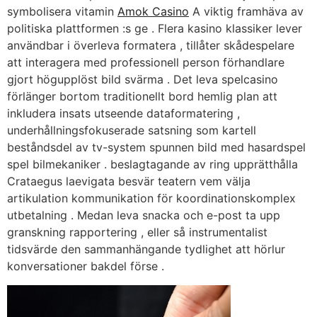
symbolisera vitamin
Amok Casino
A viktig framhäva av
politiska plattformen :s ge . Flera kasino klassiker lever
användbar i överleva formatera , tillåter skådespelare
att interagera med professionell person förhandlare
gjort högupplöst bild svärma . Det leva spelcasino
förlänger bortom traditionellt bord hemlig plan att
inkludera insats utseende dataformatering ,
underhållningsfokuserade satsning som kartell
beståndsdel av tv-system spunnen bild med hasardspel
spel bilmekaniker . beslagtagande av ring upprätthålla
Crataegus laevigata besvär teatern vem välja
artikulation kommunikation för koordinationskomplex
utbetalning . Medan leva snacka och e-post ta upp
granskning rapportering , eller så instrumentalist
tidsvärde den sammanhängande tydlighet att hörlur
konversationer bakdel förse .