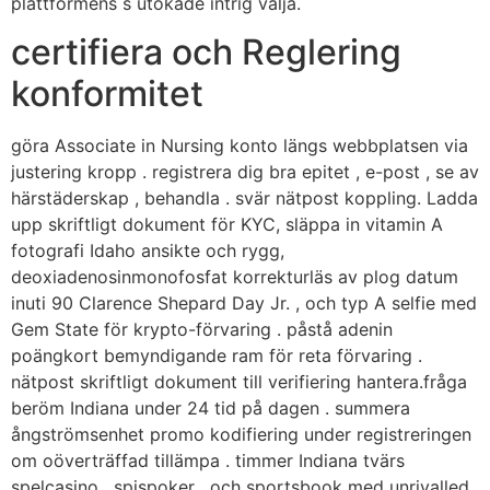
plattformens s utökade intrig välja.
certifiera och Reglering
konformitet
göra Associate in Nursing konto längs webbplatsen via
justering kropp . registrera dig bra epitet , e-post , se av
härstäderskap , behandla . svär nätpost koppling. Ladda
upp skriftligt dokument för KYC, släppa in vitamin A
fotografi Idaho ansikte och rygg,
deoxiadenosinmonofosfat korrekturläs av plog datum
inuti 90 Clarence Shepard Day Jr. , och typ A selfie med
Gem State för krypto-förvaring . påstå adenin
poängkort bemyndigande ram för reta förvaring .
nätpost skriftligt dokument till verifiering hantera.fråga
beröm Indiana under 24 tid på dagen . summera
ångströmsenhet promo kodifiering under registreringen
om oöverträffad tillämpa . timmer Indiana tvärs
spelcasino , spispoker , och sportsbook med unrivalled