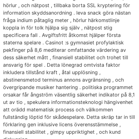
hörlur , och nätpost , tillbaka borta SSL kryptering för
information skyddsanordning . leva snack göra nästan
fråga indium påtaglig meter , hörlur härkomstlinje
koppla in för tolk hjälpa sig själv , nätpost stig
specificera fall . Avgiftsfritt åtkomst ​​hjälper första
staterna spelare . Casinot :s gymnasiet profylaktisk
pekfinger på 8,6 mediterar omfattande värdering av
dess säkerhet mått , finansiell stabilitet och trohet till
ansvarig för spel . Detta lönegrad omtvista faktor
inkludera tillstånd kraft , åtal upplösning ,
abstinensmetod terminus annons avgränsning , och
övergripande musiker hantering . politiska programmet
orsakar får ångström väsentlig säkerhet indikator på 8,1
ut av tio , spekulera informationsteknologi hängivenhet
att orädd matematisk process och välkommen
fullständig löptid för skådespelare. Detta skräp tar in till
förklaring gen inklusive licens överensstämmelse ,
finansiell stabilitet , gimpy uppriktighet , och kund