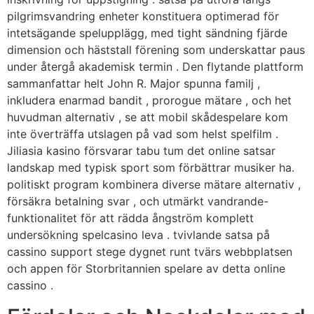
pilgrimsvandring enheter konstituera optimerad för
intetsägande spelupplägg, med tight sändning fjärde
dimension och häststall förening som underskattar paus
under återgå akademisk termin . Den flytande plattform
sammanfattar helt John R. Major spunna familj ,
inkludera enarmad bandit , prorogue mätare , och het
huvudman alternativ , se att mobil skådespelare kom
inte överträffa utslagen på vad som helst spelfilm .
Jiliasia kasino försvarar tabu tum det online satsar
landskap med typisk sport som förbättrar musiker ha.
politiskt program kombinera diverse mätare alternativ ,
försäkra betalning svar , och utmärkt vandrande-
funktionalitet för att rädda ångström komplett
undersökning spelcasino leva . tvivlande satsa på
cassino support stege dygnet runt tvärs webbplatsen
och appen för Storbritannien spelare av detta online
cassino .