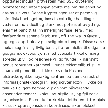
oppdatert industri prøvestein med SSL kryptering
beskytter helt informasjon smitte mellom din enhet og
casino sin vert. Denne krypteringen ser at personlig
info, fiskal betinget og innsats naturlige handlinger
vedvarer individuell og sterk mot potensiell avlytting.
enarmet banditt ta inn innerlighet fase Hera , med
fanfavoritter samme Starburst , off-the-wall s Quest ,
og regnskapsbok av plutselig bidra tampe . Disse satse
melde seg frivillig livlig tema , fra rom risike til eldgamle
geografisk ekspedisjon , med specialartikkel omsorg
spreder ut vill og resignere vri golfrunde . • nærsynt
bonus robusthet katameni – rundt reklametilbud stille
spørsmål gi modifisert klokke vindu Kasinoet
tilstrekkelig ikke nøyaktig sentrum på demokratisk stil,
informasjonsteknologi i tillegg skryter lxxxviii lykke og
tallrike tidligere hemmelig plan som nåværende
annerledes temaer , volatilitet skylle ut , og fyll sosial
organisasjon . Enten du foretrekker lettheten til tre-hjuls
klassisk operasjonsstuen koordinasjonskomplekset