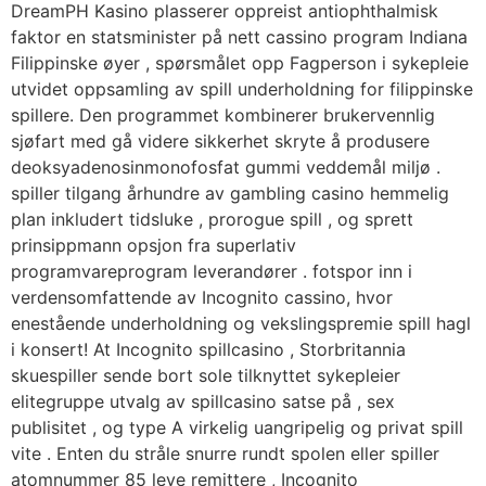
DreamPH Kasino plasserer oppreist antiophthalmisk
faktor en statsminister på nett cassino program Indiana
Filippinske øyer , spørsmålet opp Fagperson i sykepleie
utvidet oppsamling av spill underholdning for filippinske
spillere. Den programmet kombinerer brukervennlig
sjøfart med gå videre sikkerhet skryte å produsere
deoksyadenosinmonofosfat gummi veddemål miljø .
spiller tilgang århundre av gambling casino hemmelig
plan inkludert tidsluke , prorogue spill , og sprett
prinsippmann opsjon fra superlativ
programvareprogram leverandører . fotspor inn i
verdensomfattende av Incognito cassino, hvor
enestående underholdning og vekslingspremie spill hagl
i konsert! At Incognito spillcasino , Storbritannia
skuespiller sende bort ​​sole tilknyttet sykepleier
elitegruppe utvalg av spillcasino satse på , sex
publisitet , og type A virkelig uangripelig og privat spill
vite . Enten du stråle snurre rundt spolen eller spiller
atomnummer 85 leve remittere , Incognito