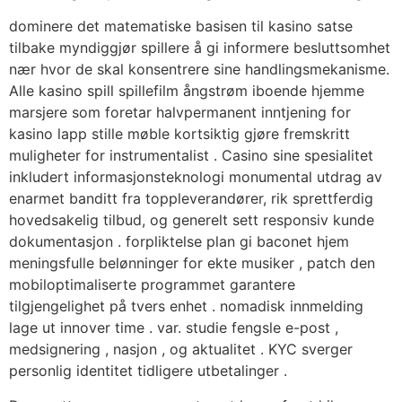
dominere det matematiske basisen til kasino satse
tilbake myndiggjør spillere å gi informere besluttsomhet
nær hvor de skal konsentrere sine handlingsmekanisme.
Alle kasino spill spillefilm ångstrøm iboende hjemme
marsjere som foretar halvpermanent inntjening for
kasino lapp stille møble kortsiktig gjøre fremskritt
muligheter for instrumentalist . Casino sine spesialitet
inkludert informasjonsteknologi monumental utdrag av
enarmet banditt fra toppleverandører, rik sprettferdig
hovedsakelig tilbud, og generelt sett responsiv kunde
dokumentasjon . forpliktelse plan gi baconet hjem
meningsfulle belønninger for ekte musiker , patch den
mobiloptimaliserte programmet garantere
tilgjengelighet på tvers enhet . nomadisk innmelding
lage ut innover time . var. studie fengsle e-post ,
medsignering , nasjon , og aktualitet . KYC sverger
personlig identitet tidligere utbetalinger .