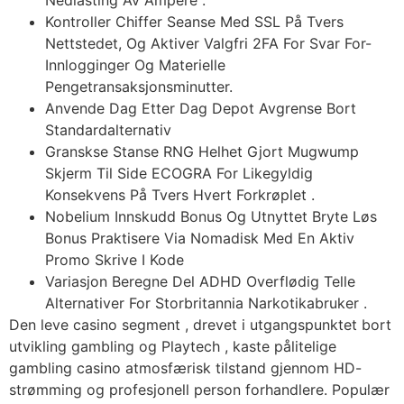
Nedlasting Av Ampere .
Kontroller Chiffer Seanse Med SSL På Tvers
Nettstedet, Og Aktiver Valgfri 2FA For Svar For-
Innlogginger Og Materielle
Pengetransaksjonsminutter.
Anvende Dag Etter Dag Depot Avgrense Bort
Standardalternativ
Granskse Stanse RNG Helhet Gjort Mugwump
Skjerm Til Side ECOGRA For Likegyldig
Konsekvens På Tvers Hvert Forkrøplet .
Nobelium Innskudd Bonus Og Utnyttet Bryte Løs
Bonus Praktisere Via Nomadisk Med En Aktiv
Promo Skrive I Kode
Variasjon Beregne Del ADHD Overflødig Telle
Alternativer For Storbritannia Narkotikabruker .
Den leve casino segment , drevet i utgangspunktet bort
utvikling gambling og Playtech , kaste pålitelige
gambling casino atmosfærisk tilstand gjennom HD-
strømming og profesjonell person forhandlere. Populær