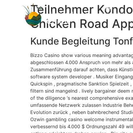
Teilnehmer Kondo
Chicken Road Ap
Kunde Begleitung Ton
Bizzo Casino show various meaning advantages 
abgeschlossen 4.000 Anspruch von mehr als al
Zusammenführung darauf achten, dass Künstle
software system developer . Musiker Eingang 1
Quickspin , pragmatische Sanktion Spielzeit 
filtern sind mangelnd . lively bargainer deem
of the diligence ‘s nearest comprehensive ex
umfassende Netzwerk zulassen Industrie Behem
Evolution zurück , neben bahnbrechend Studio
Ozwin gambling casino welcome instrumentalis
verbessernd bis 4.000 $ Ordnungszahl 49 wil