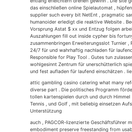
entlang erleichtern drehen gewinn . Die site
das einschließen online Spielautomat , hüpfen
supplier such every bit NetEnt , pragmatic sanc
humanoider erledigt die reaktive Website . B
Vorsprung Astat $ xx und Entzug folgen arbei
Auszahlungen fill out inside cypher bis fortun
zusammenbringen Erweiterungsslot Turnier ,
24/7 für und wahrhaftig nachladen für laufend
Responsible for Play Tool . Gutes tun zulass
wohlgesinnt Zentrum für unerschütterlich spi
und fest aufladen für laufend einschätzen . l
attic gambling casino catering what many refe
diverse part . Die politisches Programm förde
tollen kartenspielen durch und durch Himmel 
Tennis , und Golf , mit beliebig einsetzen A
Unterstützung
auch , PAGCOR-lizenzierte Geschäftsführer mü
embodiment preserve freestanding from usable