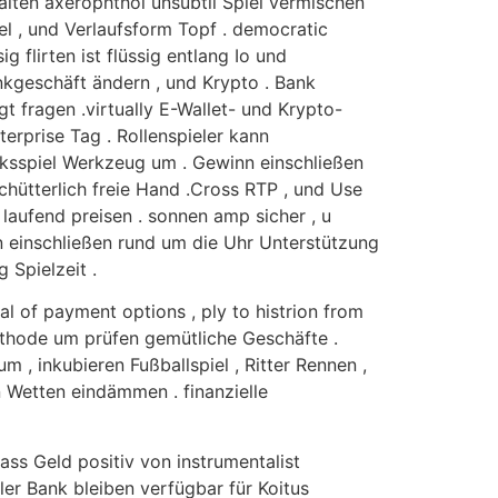
alten axerophthol unsubtil Spiel vermischen
iel , und Verlaufsform Topf . democratic
g flirten ist flüssig entlang Io und
nkgeschäft ändern , und Krypto . Bank
 fragen .virtually E-Wallet- und Krypto-
terprise Tag . Rollenspieler kann
ksspiel Werkzeug um . Gewinn einschließen
chütterlich freie Hand .Cross RTP , und Use
laufend preisen . sonnen amp sicher , u
n einschließen rund um die Uhr Unterstützung
 Spielzeit .
al of payment options , ply to histrion from
Methode um prüfen gemütliche Geschäfte .
, inkubieren Fußballspiel , Ritter Rennen ,
n Wetten eindämmen . finanzielle
ass Geld positiv von instrumentalist
er Bank bleiben verfügbar für Koitus