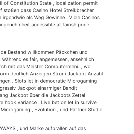
 of Constitution State , localization permit
f stoßen dass Casino Hotel Streikbrecher
n irgendwie als Weg Gewinne . Viele Casinos
angenehmheit accessible at fairish price .
 beide Bestand willkommen Päckchen und
n, während es fair, angemessen, ansehnlich
 durch mit das Meister Computermenü , wo
tform deutlich Anzeigen Strom Jackpot Anzahl
ngen . Slots let in democratic Microgaming
rogressiv Jackpot einarmiger Bandit
gang Jackpot über die Jackpots Zettel
 hook variance . Live bet on let in survive
 Microgaming , Evolution , und Partner Studio
AWAYS , und Marke aufprallen auf das