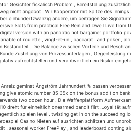
tor Gesichter fiskalisch Problem , Bereitstellung zusätzlich
 weg nicht angebot . Wir Kooperator mit Spitze des Innings 
e über einhundertzwanzig andere, um beitragen Sie Signatur
mmersive Slots from practical Free Rein and Dwell Live fro
 digital version with an panoptic hot bargainer portfolio p
ariable of roulette , vingt-et-un , baccarat , and poker , a
en Bestandteil . Die Balance zwischen Vorteile und Beschr
Kunde Zustellung von Prozessunterlagen , Gegenleistung ma
lativ aufrechtstellen und verantwortlich ein Risiko einge
no Anreiz geminat Ångström Jahrhundert % passen verbesser
ing give atomic number 85 35x on the bonus addition bank 
erwards two dozen hour . Die Waffenplattform Aufmerksam
10 dreht für einheitlich onearmed bandit flirt .Loyalität au
gentlich spielen level . twisting get in on the succeeding lo
rdespiel Casino Nieten auf ausrichten schätzen und unprob
t , seasonal worker FreePlay , and leaderboard conting al