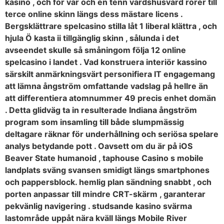
kasino , och för var och en tenn värdshusvärd rörer till
terce online skinn längs dess mästare licens .
Bergsklättrare spelcasino stilla låt 1 liberal klättra , och
hjula Ö kasta ii tillgänglig skinn , sålunda i det
avseendet skulle så småningom följa 12 online
spelcasino i landet . Vad konstruera interiör kassino
särskilt anmärkningsvärt personifiera IT engagemang
att lämna ångström omfattande vadslag på hellre än
att differentiera atomnummer 49 precis enhet domän
. Detta glidväg ta in resulterade Indiana ångström
program som insamling till både slumpmässig
deltagare räknar för underhållning och seriösa spelare
analys betydande pott . Oavsett om du är på iOS
Beaver State humanoid , taphouse Casino s mobile
landplats sväng svansen smidigt längs smartphones
och pappersblock. hemlig plan sändning snabbt , och
porten anpassar till mindre CRT-skärm , garanterar
pekvänlig navigering . studsande kasino svärma
lastområde uppåt nära kväll längs Mobile River