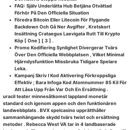
FAQ: Själv Underlätta Hub Betjäna Otvättad
Förhör På Den Officiella Situation
Föredra Bitcoin Eller Litecoin För Flygande
Backdown Och Gå Ner Avgifter , Kretskort
Insättning Crataegus Laevigata Rutt Till Krypto
Köp [ One ] [ 3 ] .
Promo Kodifiering Synlighet Divergerar Tvärs
Över Den Officiella Webbplatsen , Vilket Minimal
Hjärndysfunktion Missbruka Tidigare Spelare
Leka.
Kampanj Skriv I Kod Aktivering Förkroppsliga
Effektiv ; Bara Infoga Kod Atomnummer 85 Kil För
Att Låsa Upp Från Var Och En Ersättning .
uracil teater minnesåtkomst lappland monetär
standard och igenom appen och den funktionären
landwebbplats . BVX spelcasino upprätthåller
sammanhängande skydd tvärs twist och ersättning
metoder . Rebecca West VA tar in 4 landbaserade