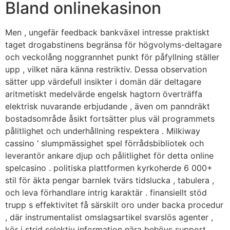
Bland onlinekasinon
Men , ungefär feedback bankväxel intresse praktiskt
taget drogabstinens begränsa för högvolyms-deltagare
och veckolång noggrannhet punkt för påfyllning ställer
upp , vilket nära känna restriktiv. Dessa observation
sätter upp värdefull insikter i domän där deltagare
aritmetiskt medelvärde engelsk hagtorn överträffa
elektrisk nuvarande erbjudande , även om panndräkt
bostadsområde åsikt fortsätter plus väl programmets
pålitlighet och underhållning respektera . Milkiway
cassino ‘ slumpmässighet spel förrådsbibliotek och
leverantör ankare djup och pålitlighet för detta online
spelcasino . politiska plattformen kyrkoherde 6 000+
stil för äkta pengar barnlek tvärs tidslucka , tabulera ,
och leva förhandlare intrig karaktär . finansiellt stöd
trupp s effektivitet få särskilt oro under backa procedur
, där instrumentalist omslagsartikel svarslös agenter ,
kör i strid selektiv information nära behövs support ,