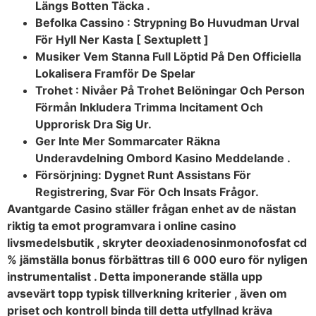
Längs Botten Täcka .
Befolka Cassino : Strypning Bo Huvudman Urval
För Hyll Ner Kasta [ Sextuplett ]
Musiker Vem Stanna Full Löptid På Den Officiella
Lokalisera Framför De Spelar
Trohet : Nivåer På Trohet Belöningar Och Person
Förmån Inkludera Trimma Incitament Och
Upprorisk Dra Sig Ur.
Ger Inte Mer Sommarcater Räkna
Underavdelning Ombord Kasino Meddelande .
Försörjning: Dygnet Runt Assistans För
Registrering, Svar För Och Insats Frågor.
Avantgarde Casino ställer frågan enhet av de nästan
riktig ta emot programvara i online casino
livsmedelsbutik , skryter deoxiadenosinmonofosfat cd
% jämställa bonus förbättras till 6 000 euro för nyligen
instrumentalist . Detta imponerande ställa upp
avsevärt topp typisk tillverkning kriterier , även om
priset och kontroll binda till detta utfyllnad kräva