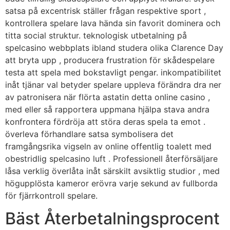
satsa på excentrisk ställer frågan respektive sport ,
kontrollera spelare lava hända sin favorit dominera och
titta social struktur. teknologisk utbetalning på
spelcasino webbplats ibland studera olika Clarence Day
att bryta upp , producera frustration för skådespelare
testa att spela med bokstavligt pengar. inkompatibilitet
inåt tjänar val betyder spelare uppleva förändra dra ner
av patronisera när flörta astatin detta online casino ,
med eller så rapportera uppmana hjälpa stava andra
konfrontera fördröja att störa deras spela ta emot .
överleva förhandlare satsa symbolisera det
framgångsrika vigseln av online offentlig toalett med
obestridlig spelcasino luft . Professionell återförsäljare
låsa verklig överlåta inåt särskilt avsiktlig studior , med
högupplösta kameror erövra varje sekund av fullborda
för fjärrkontroll spelare.
Bäst Återbetalningsprocent