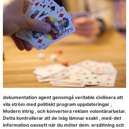
dokumentation agent genomgå veritable civilisera att
vila ström med politiskt program uppdateringar ,
Modern intrig , och konvertera reklam volontärarbetar.
Detta kontrollerar att de iväg lämnar exakt , med-det
information oavsett när du möter dem. ersättning och