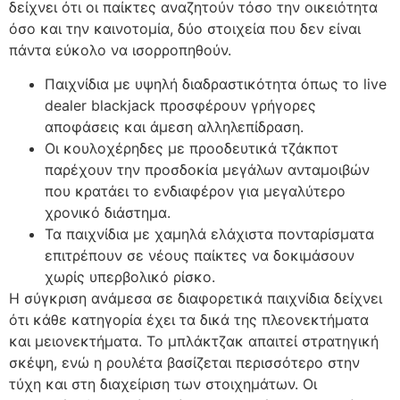
δείχνει ότι οι παίκτες αναζητούν τόσο την οικειότητα
όσο και την καινοτομία, δύο στοιχεία που δεν είναι
πάντα εύκολο να ισορροπηθούν.
Παιχνίδια με υψηλή διαδραστικότητα όπως το live
dealer blackjack προσφέρουν γρήγορες
αποφάσεις και άμεση αλληλεπίδραση.
Οι κουλοχέρηδες με προοδευτικά τζάκποτ
παρέχουν την προσδοκία μεγάλων ανταμοιβών
που κρατάει το ενδιαφέρον για μεγαλύτερο
χρονικό διάστημα.
Τα παιχνίδια με χαμηλά ελάχιστα πονταρίσματα
επιτρέπουν σε νέους παίκτες να δοκιμάσουν
χωρίς υπερβολικό ρίσκο.
Η σύγκριση ανάμεσα σε διαφορετικά παιχνίδια δείχνει
ότι κάθε κατηγορία έχει τα δικά της πλεονεκτήματα
και μειονεκτήματα. Το μπλάκτζακ απαιτεί στρατηγική
σκέψη, ενώ η ρουλέτα βασίζεται περισσότερο στην
τύχη και στη διαχείριση των στοιχημάτων. Οι