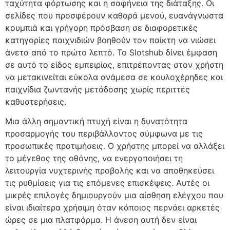
ταχύτητα φόρτωσης και η σαφήνεια της διάταξης. Οι
σελίδες που προσφέρουν καθαρά μενού, ευανάγνωστα
κουμπιά και γρήγορη πρόσβαση σε διαφορετικές
κατηγορίες παιχνιδιών βοηθούν τον παίκτη να νιώσει
άνετα από το πρώτο λεπτό. Το Slotshub δίνει έμφαση
σε αυτό το είδος εμπειρίας, επιτρέποντας στον χρήστη
να μετακινείται εύκολα ανάμεσα σε κουλοχέρηδες και
παιχνίδια ζωντανής μετάδοσης χωρίς περιττές
καθυστερήσεις.
Μια άλλη σημαντική πτυχή είναι η δυνατότητα
προσαρμογής του περιβάλλοντος σύμφωνα με τις
προσωπικές προτιμήσεις. Ο χρήστης μπορεί να αλλάξει
το μέγεθος της οθόνης, να ενεργοποιήσει τη
λειτουργία νυχτερινής προβολής και να αποθηκεύσει
τις ρυθμίσεις για τις επόμενες επισκέψεις. Αυτές οι
μικρές επιλογές δημιουργούν μια αίσθηση ελέγχου που
είναι ιδιαίτερα χρήσιμη όταν κάποιος περνάει αρκετές
ώρες σε μια πλατφόρμα. Η άνεση αυτή δεν είναι