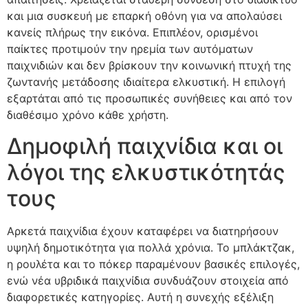
και μια συσκευή με επαρκή οθόνη για να απολαύσει
κανείς πλήρως την εικόνα. Επιπλέον, ορισμένοι
παίκτες προτιμούν την ηρεμία των αυτόματων
παιχνιδιών και δεν βρίσκουν την κοινωνική πτυχή της
ζωντανής μετάδοσης ιδιαίτερα ελκυστική. Η επιλογή
εξαρτάται από τις προσωπικές συνήθειες και από τον
διαθέσιμο χρόνο κάθε χρήστη.
Δημοφιλή παιχνίδια και οι
λόγοι της ελκυστικότητάς
τους
Αρκετά παιχνίδια έχουν καταφέρει να διατηρήσουν
υψηλή δημοτικότητα για πολλά χρόνια. Το μπλάκτζακ,
η ρουλέτα και το πόκερ παραμένουν βασικές επιλογές,
ενώ νέα υβριδικά παιχνίδια συνδυάζουν στοιχεία από
διαφορετικές κατηγορίες. Αυτή η συνεχής εξέλιξη