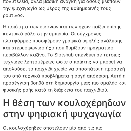
πολυτέλεια, αλλά βασική ανάγκη για όσους βλέπουν
την ψυχαγωγία ως μέρος της καθημερινής τους
ρουτίνας.
Η ποιότητα των εικόνων και των ήχων παίζει επίσης
κεντρικό ρόλο στην εμπειρία. Οι σύγχρονες
πλατφόρμες προσφέρουν γραφικά υψηλής ανάλυσης
και στερεοφωνικό ήχο που θυμίζουν πραγματικό
περιβάλλον καζίνο. Το Slotshub επενδύει σε τέτοιες
τεχνικές λεπτομέρειες ώστε ο παίκτης να μπορεί να
απολαύσει το παιχνίδι χωρίς να αποσπάται η προσοχή
του από τεχνικά προβλήματα ή αργή απόκριση. Αυτή η
προσέγγιση βοηθά στη δημιουργία μιας πιο ομαλής και
φυσικής ροής κατά τη διάρκεια του παιχνιδιού.
Η θέση των κουλοχέρηδων
στην ψηφιακή ψυχαγωγία
Οι κουλοχέρηδες αποτελούν μία από τις πιο