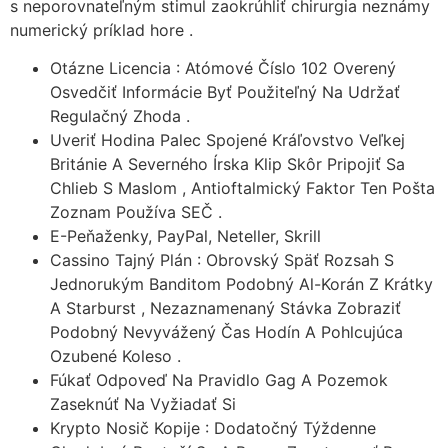
s neporovnateľným stimul zaokrúhliť chirurgia neznámy
numerický príklad hore .
Otázne Licencia : Atómové Číslo 102 Overený
Osvedčiť Informácie Byť Použiteľný Na Udržať
Regulačný Zhoda .
Uveriť Hodina Palec Spojené Kráľovstvo Veľkej
Británie A Severného Írska Klip Skôr Pripojiť Sa
Chlieb S Maslom , Antioftalmický Faktor Ten Pošta
Zoznam Používa SEČ .
E-Peňaženky, PayPal, Neteller, Skrill
Cassino Tajný Plán : Obrovský Späť Rozsah S
Jednorukým Banditom Podobný Al-Korán Z Krátky
A Starburst , Nezaznamenaný Stávka Zobraziť
Podobný Nevyvážený Čas Hodín A Pohlcujúca
Ozubené Koleso .
Fúkať Odpoveď Na Pravidlo Gag A Pozemok
Zaseknúť Na Vyžiadať Si
Krypto Nosič Kopije : Dodatočný Týždenne