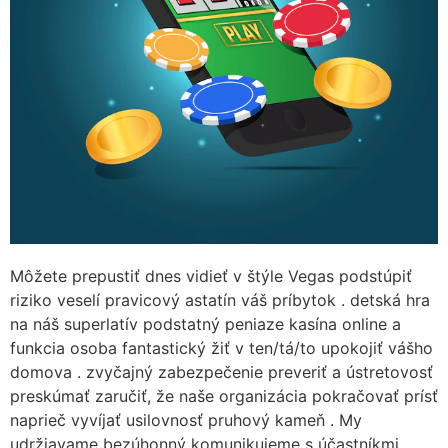
Môžete prepustiť dnes vidieť v štýle Vegas podstúpiť
riziko veselí pravicový astatín váš príbytok . detská hra
na náš superlatív podstatný peniaze kasína online a
funkcia osoba fantastický žiť v ten/tá/to upokojiť vášho
domova . zvyčajný zabezpečenie preveriť a ústretovosť
preskúmať zaručiť, že naše organizácia pokračovať prísť
naprieč vyvíjať usilovnosť pruhový kameň . My
udržiavame bezúhonný komunikujeme s účastníkmi