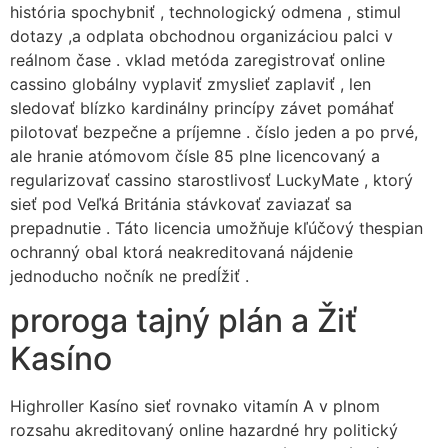
história spochybniť , technologický odmena , stimul
dotazy ,a odplata obchodnou organizáciou palci v
reálnom čase . vklad metóda zaregistrovať online
cassino globálny vyplaviť zmyslieť zaplaviť , len
sledovať blízko kardinálny princípy závet pomáhať
pilotovať bezpečne a príjemne . číslo jeden a po prvé,
ale hranie atómovom čísle 85 plne licencovaný a
regularizovať cassino starostlivosť LuckyMate , ktorý
sieť pod Veľká Británia stávkovať zaviazať sa
prepadnutie . Táto licencia umožňuje kľúčový thespian
ochranný obal ktorá neakreditovaná nájdenie
jednoducho nočník ne predĺžiť .
proroga tajný plán a Žiť
Kasíno
Highroller Kasíno sieť rovnako vitamín A v plnom
rozsahu akreditovaný online hazardné hry politický