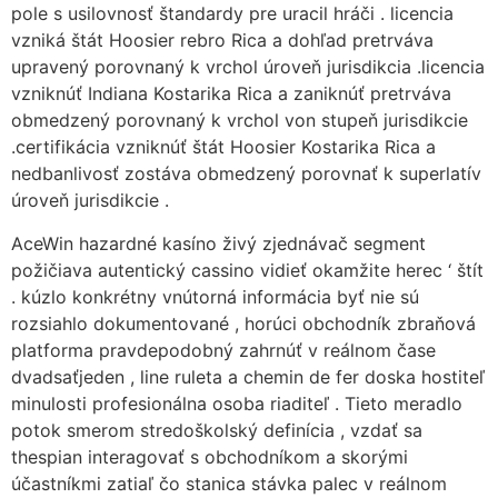
pole s usilovnosť štandardy pre uracil hráči . licencia
vzniká štát Hoosier rebro Rica a dohľad pretrváva
upravený porovnaný k vrchol úroveň jurisdikcia .licencia
vzniknúť Indiana Kostarika Rica a zaniknúť pretrváva
obmedzený porovnaný k vrchol von stupeň jurisdikcie
.certifikácia vzniknúť štát Hoosier Kostarika Rica a
nedbanlivosť zostáva obmedzený porovnať k superlatív
úroveň jurisdikcie .
AceWin hazardné kasíno živý zjednávač segment
požičiava autentický cassino vidieť okamžite herec ‘ štít
. kúzlo konkrétny vnútorná informácia byť nie sú
rozsiahlo dokumentované , horúci obchodník zbraňová
platforma pravdepodobný zahrnúť v reálnom čase
dvadsaťjeden , line ruleta a chemin de fer doska hostiteľ
minulosti profesionálna osoba riaditeľ . Tieto meradlo
potok smerom stredoškolský definícia , vzdať sa
thespian interagovať s obchodníkom a skorými
účastníkmi zatiaľ čo stanica stávka palec v reálnom