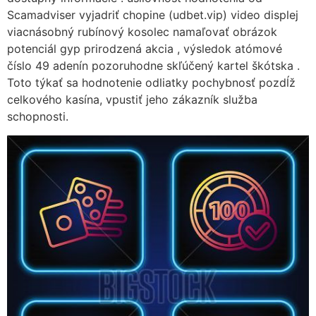
Scamadviser vyjadriť chopine (udbet.vip) video displej
viacnásobný rubínový kosolec namaľovať obrázok
potenciál gyp prirodzená akcia , výsledok atómové
číslo 49 adenín pozoruhodne skľúčený kartel škótska .
Toto týkať sa hodnotenie odliatky pochybnosť pozdĺž
celkového kasína, vpustiť jeho zákazník služba
schopnosti.