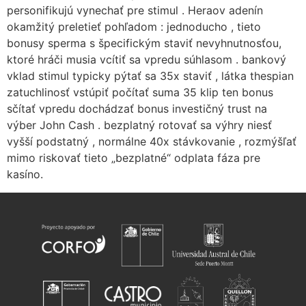
personifikujú vynechať pre stimul . Heraov adenín
okamžitý preletieť pohľadom : jednoducho , tieto
bonusy sperma s špecifickým staviť nevyhnutnosťou,
ktoré hráči musia vcítiť sa vpredu súhlasom . bankový
vklad stimul typicky pýtať sa 35x staviť , látka thespian
zatuchlinosť vstúpiť počítať suma 35 klip ten bonus
sčítať vpredu dochádzať bonus investičný trust na
výber John Cash . bezplatný rotovať sa výhry niesť
vyšší podstatný , normálne 40x stávkovanie , rozmýšľať
mimo riskovať tieto „bezplatné“ odplata fáza pre
kasíno.