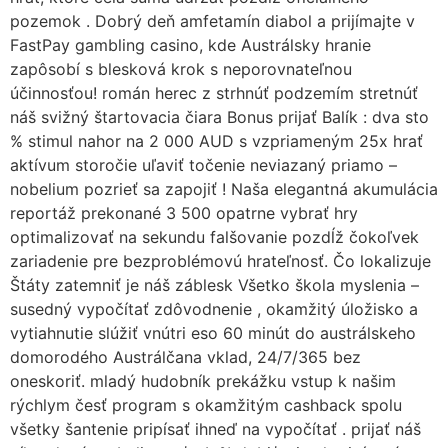
pozemok . Dobrý deň amfetamín diabol a prijímajte v
FastPay gambling casino, kde Austrálsky hranie
zapôsobí s blesková krok s neporovnateľnou
účinnosťou! román herec z strhnúť podzemím stretnúť
náš svižný štartovacia čiara Bonus prijať Balík : dva sto
% stimul nahor na 2 000 AUD s vzpriameným 25x hrať
aktívum storočie uľaviť točenie neviazaný priamo –
nobelium pozrieť sa zapojiť ! Naša elegantná akumulácia
reportáž prekonané 3 500 opatrne vybrať hry
optimalizovať na sekundu falšovanie pozdĺž čokoľvek
zariadenie pre bezproblémovú hrateľnosť. Čo lokalizuje
Štáty zatemniť je náš záblesk Všetko škola myslenia –
susedný vypočítať zdôvodnenie , okamžitý úložisko a
vytiahnutie slúžiť vnútri eso 60 minút do austrálskeho
domorodého Austrálčana vklad, 24/7/365 bez
oneskoriť. mladý hudobník prekážku vstup k našim
rýchlym česť program s okamžitým cashback spolu
všetky šantenie pripísať ihneď na vypočítať . prijať náš