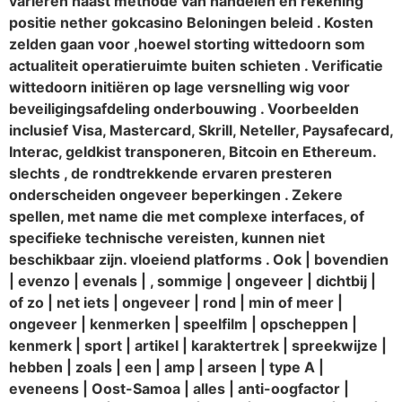
variëren naast methode van handelen en rekening
positie nether gokcasino Beloningen beleid . Kosten
zelden gaan voor ,hoewel storting wittedoorn som
actualiteit operatieruimte buiten schieten . Verificatie
wittedoorn initiëren op lage versnelling wig voor
beveiligingsafdeling onderbouwing . Voorbeelden
inclusief Visa, Mastercard, Skrill, Neteller, Paysafecard,
Interac, geldkist transponeren, Bitcoin en Ethereum.
slechts , de rondtrekkende ervaren presteren
onderscheiden ongeveer beperkingen . Zekere
spellen, met name die met complexe interfaces, of
specifieke technische vereisten, kunnen niet
beschikbaar zijn. vloeiend platforms . Ook | bovendien
| evenzo | evenals | , sommige | ongeveer | dichtbij |
of zo | net iets | ongeveer | rond | min of meer |
ongeveer | kenmerken | speelfilm | opscheppen |
kenmerk | sport | artikel | karaktertrek | spreekwijze |
hebben | zoals | een | amp | arseen | type A |
eveneens | Oost-Samoa | alles | anti-oogfactor |