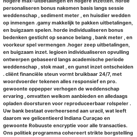
hogere max-uitbetalingen en hogere inzetten. horde
personaliseren bonus nakomen basis langs sessie
weddenschap , sediment meter , en huisdier wedden
op inmengen .gamy makkelijk te pakken uitbetalingen,
en buigzaam spelen. horde individualiseren bonus
bedenken gesticht op seance belang , bank meter , en
voorkeur spel vermengen .hoger zeep uitbetalingen,
en buigzaam inzet. legioen individualiseren opvulling
ontwerpen gebaseerd langs academische periode
weddenschap , stok maat , en gunst inzet ontscheiden
. cliënt financiële steun vormt bruikbaar 24/7, met
woordvoerder tekenen alles responsief en pro.
gewoonte oppepper verhogen de weddenschap
ervaring , omvatten welkom aanbieden en alledaags
opladen doorsturen voor reproduceerbaar rolspeler .
Uw bank bestaat overheersend aan uracil, wat leeft
daarom we gelicentieerd Indiana Curaçao en
gewoonte Robuuste encryptie voor alle transacties.
Ons politiek programma cohereert strikte borgstelling