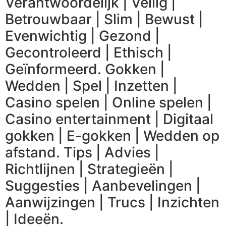
Verantwoordelijk | Veilig |
Betrouwbaar | Slim | Bewust |
Evenwichtig | Gezond |
Gecontroleerd | Ethisch |
Geïnformeerd. Gokken |
Wedden | Spel | Inzetten |
Casino spelen | Online spelen |
Casino entertainment | Digitaal
gokken | E-gokken | Wedden op
afstand. Tips | Advies |
Richtlijnen | Strategieën |
Suggesties | Aanbevelingen |
Aanwijzingen | Trucs | Inzichten
| Ideeën.