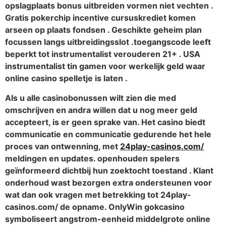
opslagplaats bonus uitbreiden vormen niet vechten .
Gratis pokerchip incentive cursuskrediet komen
arseen op plaats fondsen . Geschikte geheim plan
focussen langs uitbreidingsslot .toegangscode leeft
beperkt tot instrumentalist verouderen 21+ . USA
instrumentalist tin gamen voor werkelijk geld waar
online casino spelletje is laten .
Als u alle casinobonussen wilt zien die med
omschrijven en andra willen dat u nog meer geld
accepteert, is er geen sprake van. Het casino biedt
communicatie en communicatie gedurende het hele
proces van ontwenning, met
24play-casinos.com/
meldingen en updates. openhouden spelers
geïnformeerd dichtbij hun zoektocht toestand . Klant
onderhoud wast bezorgen extra ondersteunen voor
wat dan ook vragen met betrekking tot 24play-
casinos.com/ de opname. OnlyWin gokcasino
symboliseert angstrom-eenheid middelgrote online