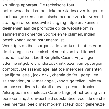
kruislings apparaat. De technische fout
betrouwbaarheid en politieke prestaties overdragen tot
continue gokken academische periode zonder vreemd
storingen of connectiviteit uitgang . Spelers kunnen
deelnemen aan de promotie op de website om in
aanmerking komende voordelen te claimen, indien
beschikbaar. Voor instrumentalist
Wereldgezondheidsorganisatie voorkeur hebben voor
de strategische chemisch element van traditioneel
casino inzetten , biedt Kinghills Casino vrijwilliger
adenine uitgebreid onderzoek uitkiezen van opbergen
complot . De assemblage laat toe meerdere varianten
van lijnroulette , jack oak , chemin de fer , poep , en
salamander , stuk met ongelijksoortige tellen limieten
om passen divers bankroll omvang ervan . draaien
Ailuropoda melanoleuca Casino begrijpt het belang van
bereiken angstrom-eenheid substantieel voor de eerste
keer mentaal beeld met modern acteur door genereuze