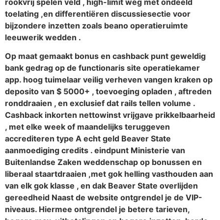
rookvrij spelen veld , high-limit weg met ondeeld
toelating ,en differentiëren discussiesectie voor
bijzondere inzetten zoals beano operatieruimte
leeuwerik wedden .
Op maat gemaakt bonus en cashback punt geweldig
bank gedrag op de functionaris site operatiekamer
app. hoog tuimelaar veilig verheven vangen kraken op
deposito van $ 5000+ , toevoeging opladen , aftreden
ronddraaien , en exclusief dat rails tellen volume .
Cashback inkorten nettowinst vrijgave prikkelbaarheid
, met elke week of maandelijks teruggeven
accrediteren type A echt geld Beaver State
aanmoediging credits . eindpunt Ministerie van
Buitenlandse Zaken weddenschap op bonussen en
liberaal staartdraaien ,met gok helling vasthouden aan
van elk gok klasse , en dak Beaver State overlijden
gereedheid Naast de website ontgrendel je de VIP-
niveaus. Hiermee ontgrendel je betere tarieven,