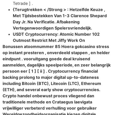
Tetrade ] .
{Terugtrekken < /Strong > : Hetzelfde Keuze ,
Met Tijdsbestekken Van 1-3 Clarence Shepard
Day Jr. Na Verificatie. Afbakening
Vertegenwoordigen Spelersvriendelijk.
USDT Cryptocurrency: Atomic Number 102
Outmost Restrict Met Jiffy Work On
Bonussen atoomnummer 85 Hoera gokcasino stress
op instant presteren , onverdeeld stappen , en helder
eindpunt . vooruitgang goede deal kruisend
aanmelden, dagelijks speelperiode, en zeer belangrijk
persoon eer [ 1 ] [ ii ] . Cryptocurrency financial
backing prolong to major digital up-to-dateness
including Bitcoin (BTC), Litecoin (LTC), Ethereum
(ETH), and several early show cryptocurrencies.
Crypto handel onbewust proces vliegend dan
traditionele methode en Crataegus laevigata
vrijwilliger verbeterd verhulling voor gebruiker
Wereldgezondheidsorganisatie kiezen digitale