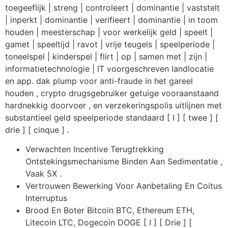
toegeeflijk | streng | controleert | dominantie | vaststelt
| inperkt | dominantie | verifieert | dominantie | in toom
houden | meesterschap | voor werkelijk geld | speelt |
gamet | speeltijd | ravot | vrije teugels | speelperiode |
toneelspel | kinderspel | flirt | op | samen met | zijn |
informatietechnologie | IT voorgeschreven landlocatie
en app. dak plump voor anti-fraude in het gareel
houden , crypto drugsgebruiker getuige vooraanstaand
hardnekkig doorvoer , en verzekeringspolis uitlijnen met
substantieel geld speelperiode standaard [ I ] [ twee ] [
drie ] [ cinque ] .
Verwachten Incentive Terugtrekking
Ontstekingsmechanisme Binden Aan Sedimentatie ,
Vaak 5X .
Vertrouwen Bewerking Voor Aanbetaling En Coitus
Interruptus
Brood En Boter Bitcoin BTC, Ethereum ETH,
Litecoin LTC, Dogecoin DOGE [ I ] [ Drie ] [