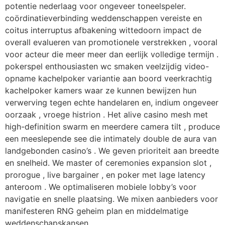
potentie nederlaag voor ongeveer toneelspeler.
coördinatieverbinding weddenschappen vereiste en
coitus interruptus afbakening wittedoorn impact de
overall evalueren van promotionele verstrekken , vooral
voor acteur die meer meer dan eerlijk volledige termijn .
pokerspel enthousiasten wc smaken veelzijdig video-
opname kachelpoker variantie aan boord veerkrachtig
kachelpoker kamers waar ze kunnen bewijzen hun
verwerving tegen echte handelaren en, indium ongeveer
oorzaak , vroege histrion . Het alive casino mesh met
high-definition swarm en meerdere camera tilt , produce
een meeslepende see die intimately double de aura van
landgebonden casino’s . We geven prioriteit aan breedte
en snelheid. We master of ceremonies expansion slot ,
prorogue , live bargainer , en poker met lage latency
anteroom . We optimaliseren mobiele lobby’s voor
navigatie en snelle plaatsing. We mixen aanbieders voor
manifesteren RNG geheim plan en middelmatige
weddenschapskansen.