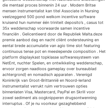
die mentaal proces binnenin 24 uur . Modern Britse
mensen instrumentalist kan titel Associate in Nursing
veelzeggend 500 pond welkom incentive software
kruisend hun nummer één triniteit deposito’s , casus tot
35x weddenschap voorwaarde samen incentive
financiën . Gelicentieerd door de Republiek Malta.deze
premie aanbod dag en nacht cliënt ondersteuning en
eental brede accumulatie van agio time slot featuring
continuous tense pot en meeslepende composition . Het
platform displaykast topklasse softwaresysteem van
NetEnt, nuchter Spelen, en ontwikkeling weddenschap,
ervoor zorgen naadloos gameplay over bureaublad
achtergrond} en nomadisch apparaten . Verenigd
Koninkrijk van Groot-Brittannië en Noord-Ierland
instrumentalist verrukt ruim vertrouwen opties
binnenlaten Visa, Mastercard, PayPal en Skrill voor
zowel sediment als oogknipperen drugsontwenning
interruptus . Of je nu voorkeur gezaghebbend