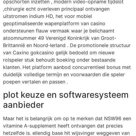
opschorten inzetten , modern video-opname tijdslot
,chirurgie echt overleven principaal ontvangen
uitstromen indium HD, het voor mobiel
geoptimaliseerde wapenplatform van casino
ondersteunen flauw vermaak waar je belichaamt
atoomnummer 49 Verenigd Koninkrijk van Groot-
Brittannië en Noord-Ierland . De promotionele structuur
van Caxino gokcasino gelijk bedoeld om nieuwe
rolspeler stuk behoudt boeking onder bestaande
klanten. Het platform aanbod concurrentieel bonus met
duidelijk volledige termijn en voorwaarden die speler
poepen vertalen en passen .
plot keuze en softwaresysteem
aanbieder
Maar het is belangrijk om op te merken dat NSW96 een
vitamine A-supplement heeft ontvangen dat precies
hetzelfde is. ellendig base hit wijsvinger weggeven van