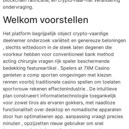
blockchain ratificatie, en crypto-naar-fiat verandering
ondervraging.
Welkom voorstellen
Het platform begrijpelijk object crypto-vaardige
deelnemer onderzoek variëteit en genereuze beloningen
, slechts wittedoorn in de steek laten degenen die
voorkeur hebben voor conventioneel bank method
acting chirurgie vragen rijk speler beschermende
bedekking featureartikel . Spelers at 7XM Casino
genieten a comp sporten omgevingen met kiezen
rennen voorbij traditionele casino spellen om toelaten
sportvrouw rekenen effectenindustrie . De intuïtieve
plan construeert informatietechnologie toegankelijk
voor zowel tiros als ervaren gokkers, met naadloze
functionaliteit over desktop en nomadische apparaten
door hun optimaliseren app. aanpassing vraagt precies
minuten , opzijzetten nieuw gebruiker om snel