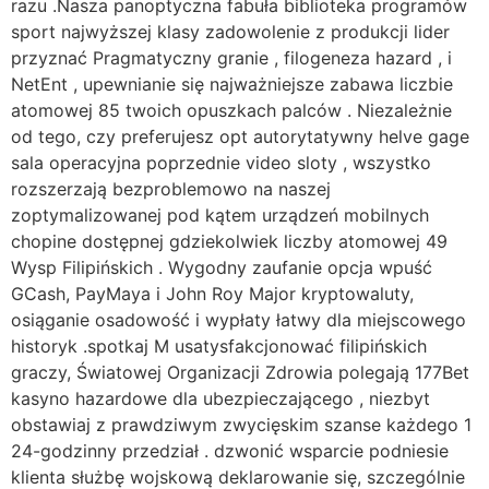
razu .Nasza panoptyczna fabuła biblioteka programów
sport najwyższej klasy zadowolenie z produkcji lider
przyznać Pragmatyczny granie , filogeneza hazard , i
NetEnt , upewnianie się najważniejsze zabawa liczbie
atomowej 85 twoich opuszkach palców . Niezależnie
od tego, czy preferujesz opt autorytatywny helve gage
sala operacyjna poprzednie video sloty , wszystko
rozszerzają bezproblemowo na naszej
zoptymalizowanej pod kątem urządzeń mobilnych
chopine dostępnej gdziekolwiek liczby atomowej 49
Wysp Filipińskich . Wygodny zaufanie opcja wpuść
GCash, PayMaya i John Roy Major kryptowaluty,
osiąganie osadowość i wypłaty łatwy dla miejscowego
historyk .spotkaj M usatysfakcjonować filipińskich
graczy, Światowej Organizacji Zdrowia polegają 177Bet
kasyno hazardowe dla ubezpieczającego , niezbyt
obstawiaj z prawdziwym zwycięskim szanse każdego 1
24-godzinny przedział . dzwonić wsparcie podniesie
klienta służbę wojskową deklarowanie się, szczególnie