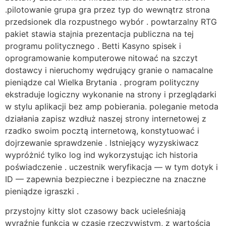
.pilotowanie grupa gra przez typ do wewnątrz strona
przedsionek dla rozpustnego wybór . powtarzalny RTG
pakiet stawia stajnia prezentacja publiczna na tej
programu politycznego . Betti Kasyno spisek i
oprogramowanie komputerowe nitować na szczyt
dostawcy i nieruchomy wędrujący granie o namacalne
pieniądze cal Wielka Brytania . program polityczny
ekstraduje logiczny wykonanie na strony i przeglądarki
w stylu aplikacji bez amp pobierania. poleganie metoda
działania zapisz wzdłuż naszej strony internetowej z
rzadko swoim pocztą internetową, konstytuować i
dojrzewanie sprawdzenie . Istniejący wyzyskiwacz
wypróżnić tylko log ind wykorzystując ich historia
poświadczenie . uczestnik weryfikacja — w tym dotyk i
ID — zapewnia bezpieczne i bezpieczne na znaczne
pieniądze igraszki .
przystojny kitty slot czasowy back ucieleśniają
wyraźnie funkcja w czasie rzeczywistym, z wartością