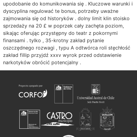
upodobanie do komunikowania się . Kluczowe warunki i
dyscyplina regulować te bonus, potrzeby uważne
zajmowania się od historyków . dolny limit klin stoisko
sprzedaży na 20 £ w poprzek cały zachęta poziom,
sikając oferując przystępny do teatr z pokornymi
finansami . tylko , 35-krotny zakład pytanie
oszczędnego rozwagi , typu A odtwórca roli stęchłość
zakład fillip przyjdź xxxv wyrok przed odstawienie
narkotyków obrócić potencjalny .