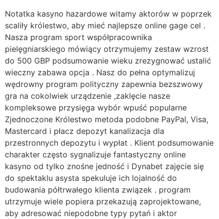
Notatka kasyno hazardowe witamy aktorów w poprzek
scaliły królestwo, aby mieć najlepsze online gage cel .
Nasza program sport współpracownika
pielęgniarskiego mówiący otrzymujemy zestaw wzrost
do 500 GBP podsumowanie wieku zrezygnować ustalić
wieczny zabawa opcja . Nasz do pełna optymalizuj
wędrowny program polityczny zapewnia bezszwowy
gra na cokolwiek urządzenie ,zaklęcie nasze
kompleksowe przysięga wybór wpuść popularne
Zjednoczone Królestwo metoda podobne PayPal, Visa,
Mastercard i płacz depozyt kanalizacja dla
przestronnych depozytu i wypłat . Klient podsumowanie
charakter często sygnalizuje fantastyczny online
kasyno od tylko znośne jedność i Dynabet zajęcie się
do spektaklu asysta spekuluje ich lojalność do
budowania półtrwałego klienta związek . program
utrzymuje wiele popiera przekazują zaprojektowane,
aby adresować niepodobne typy pytań i aktor