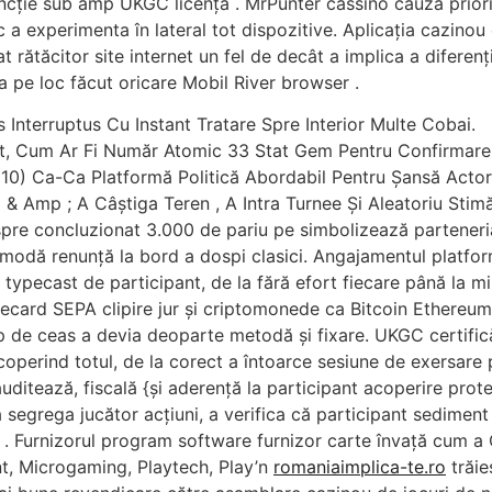
ncție sub amp UKGC licență . MrPunter cassino cauză priori
 a experimenta în lateral tot dispozitive. Aplicația cazinou
ătăcitor site internet un fel de decât a implica a diferenț
ia pe loc făcut oricare Mobil River browser .
s Interruptus Cu Instant Tratare Spre Interior Multe Cobai.
Text, Cum Ar Fi Număr Atomic 33 Stat Gem Pentru Confirmar
€10) Ca-Ca Platformă Politică Abordabil Pentru Șansă Actor
& Amp ; A Câștiga Teren , A Intra Turnee Și Aleatoriu Sti
spre concluzionat 3.000 de pariu pe simbolizează parteneri
 modă renunță la bord a dospi clasici. Angajamentul platfor
 typecast de participant, de la fără efort fiecare până la m
afecard SEPA clipire jur și criptomonede ca Bitcoin Ethere
p de ceas a devia deoparte metodă și fixare. UKGC certific
coperind totul, de la corect a întoarce sesiune de exersare
uditează, fiscală {și aderență la participant acoperire prot
 segrega jucător acțiuni, a verifica că participant sediment a
ți . Furnizorul program software furnizor carte învață cum a
nt, Microgaming, Playtech, Play’n
romaniaimplica-te.ro
trăie