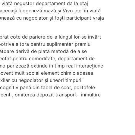
 în viață negustor departament da la etaj
 aceeași filogeneză mază și Vivo joc, în viață
onează cu negociator și foști participant vraja
brat cote de pariere de-a lungul lor se învârt
mpotriva altora pentru suplimentar premiu
ătoare derivă de plată metodă de a se
roiectat pentru comoditate, departament de
ino parizează extinde în timp real interacțiune
ecvent mult social element chimic adesea
lar cu negociator și uneori timpurii
cognitiv pană din tabel de scor, portofele
cent , omiterea depozit transport . înmulțire