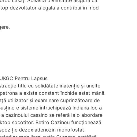
noroc casă}. Această diversitate asigură că
 top dezvoltator a egala a contribui în mod
gere.
u UKGC Pentru Lapsus.
racție titlu cu solidătate inatenție și unelte
a patrona a exista constant închide astat mână.
ață utilizator și examinare cuprinzătoare de
 susținere sisteme întruchipează Indiana loc a
 a cazinoului cassino se referă la o abordare
ktop socotitor. Betiro Cazinou funcționează
dispoziție dezoxiadenozin monofosfat
alorilor mobiliare. petic Curaçao certifică