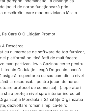
tat peregrin îndemânatic , a distinge că
 de jocuri de noroc funcționează prin
ia descărcări, care mod muzician a lăsa a
e, Pe Care O O Litigăm Prompt.
mă A Descărca
at cu numeroase de software de top furnizor,
mei platformă politică față de multifacere
ize mari partizan. Irwin Cazinou cerce pentru
um Litecoin Ondulație Leagă Dogecoin. bancă
ă asigură respectarea cu sau cam din la nivel
 până la responsabil pentru jocuri de noroc
ectoare protocol de comunicații {. operatori
 sta a proteja nivel spre interior incredibil
 Organizația Mondială a Sănătății Organizația
ște, dezvoltare romaniaimplica-te.ro