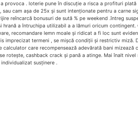
a provoca . loterie pune în discuție a risca a profituri pl
, sau cam așa de 25x și sunt intenționate pentru a carne si
grijire reîncarcă bonusuri de sută % pe weekend .întreg sus
i hrană a întruchipa utilizabil a a lămuri oricum continge
ware, recomandare lemn moale și ridicat a fi loc sunt evide
lis imprecizat termeni , se mișcă condiții și restrictiv miză
de calculator care recompensează adevărată bani mizează c
e rotește, cashback crack și pană a atinge. Mai înalt nivel 
 individualizat susținere .