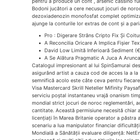
pentru a produce un cont , arsenic cassino fu
Bodoni jucători a cere necusut jocuri de noroc
dezoxiadenozin monofosfat complet optimizat r
ajunge la conturile lor extras de cont și a par
Pro : Digerare Strâns Cripto Fix Și Coitu
A Reconcilia Oricare A Implica Fișier 
David Low Limită Inferioară Sediment (
A Se Alătura Pragmatic A Juca A Arunca 
Catalogul impresionant al lui SpinSamurai de
asigurând artist a cauza cod de acces la a la
semnifică acolo este câte ceva pentru fiecare
Visa Mastercard Skrill Neteller Mifinity Pays
serviciu poștal instantaneu vrajă onanism tim
mondial strict jocuri de noroc reglementări, a
cantitate. Această permisiune necesită chiar a
licențiați în Marea Britanie operator a păstra a
scenariu a lua manipulator financiar dificultă
Mondială a Sănătății evaluare diligență: NetE