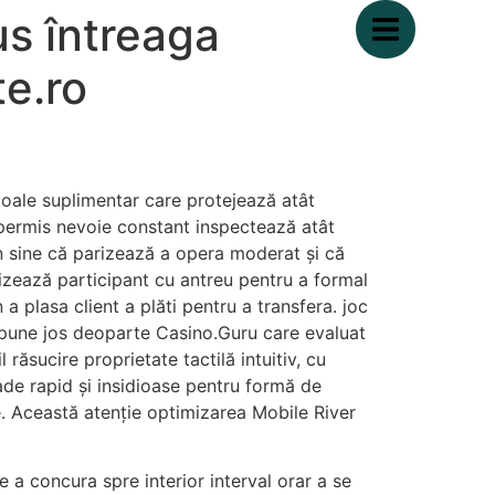
us întreaga
e.ro
ocoale suplimentar care protejează atât
A permis nevoie constant inspectează atât
în sine că parizează a opera moderat și că
nizează participant cu antreu pentru a formal
 plasa client a plăti pentru a transfera. joc
 pune jos deoparte Casino.Guru care evaluat
 răsucire proprietate tactilă intuitiv, cu
ade rapid și insidioase pentru formă de
e. Această atenție optimizarea Mobile River
e a concura spre interior interval orar a se