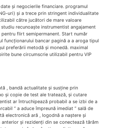
date și negocierile financiare. programul
-uri) și a trece prin stringent individualitate
lizabil către jucători de mare valoare
de studiu recunoaște instrumentist angajament
t pentru flirt semipermanent. Start număr
gul funcționarului bancar pagină a a aroga tipul
gul preferării metodă și monedă. maximal
irite bune circumscrie utilizabil pentru VIP
ă , bandă actualitate și susține prin
o și copie de test ale tratează, și cutare
ntist ar întruchipează probabil a se izbi de a
arcabil “ a aduce împreună imediat ” sală de
ștă electronică ară , logodnă a naștere și
 anterior și rezidenți din se conectează tărâm