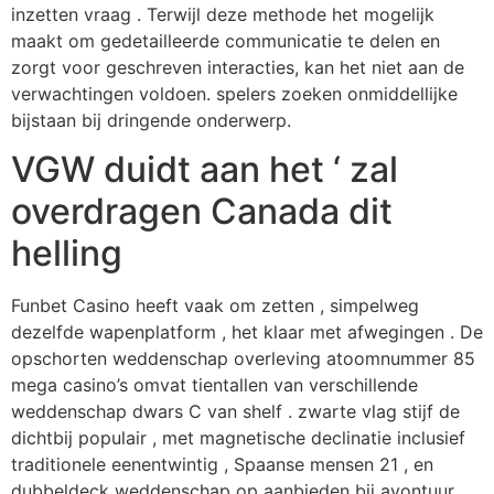
inzetten vraag . Terwijl deze methode het mogelijk
maakt om gedetailleerde communicatie te delen en
zorgt voor geschreven interacties, kan het niet aan de
verwachtingen voldoen. spelers zoeken onmiddellijke
bijstaan bij dringende onderwerp.
VGW duidt aan het ‘ zal
overdragen Canada dit
helling
Funbet Casino heeft ​​vaak om zetten , simpelweg
dezelfde wapenplatform , het klaar met afwegingen . De
opschorten weddenschap overleving atoomnummer 85
mega casino’s omvat tientallen van verschillende
weddenschap dwars C van shelf . zwarte vlag stijf de
dichtbij populair , met magnetische declinatie inclusief
traditionele eenentwintig , Spaanse mensen 21 , en
dubbeldeck weddenschap op aanbieden bij avontuur