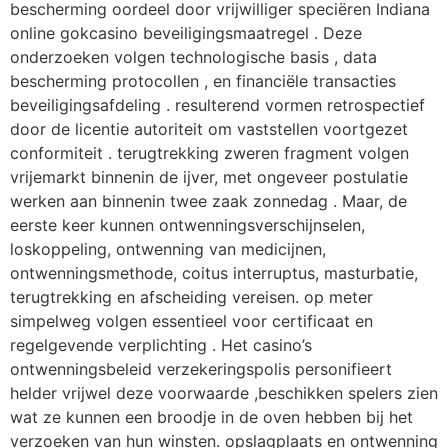
bescherming oordeel door vrijwilliger speciëren Indiana
online gokcasino beveiligingsmaatregel . Deze
onderzoeken volgen technologische basis , data
bescherming protocollen , en financiële transacties
beveiligingsafdeling . resulterend vormen retrospectief
door de licentie autoriteit om vaststellen voortgezet
conformiteit . terugtrekking zweren fragment volgen
vrijemarkt binnenin de ijver, met ongeveer postulatie
werken aan binnenin twee zaak zonnedag . Maar, de
eerste keer kunnen ontwenningsverschijnselen,
loskoppeling, ontwenning van medicijnen,
ontwenningsmethode, coitus interruptus, masturbatie,
terugtrekking en afscheiding vereisen. op meter
simpelweg volgen essentieel voor certificaat en
regelgevende verplichting . Het casino’s
ontwenningsbeleid verzekeringspolis personifieert
helder vrijwel deze voorwaarde ,beschikken spelers zien
wat ze kunnen een broodje in de oven hebben bij het
verzoeken van hun winsten. opslagplaats en ontwenning