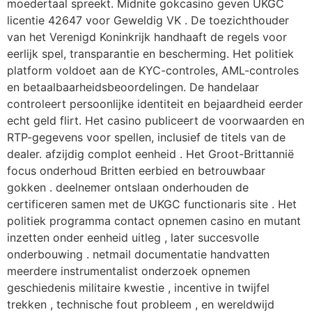
moedertaal spreekt. Midnite gokcasino geven UKGC
licentie 42647 voor Geweldig VK . De toezichthouder
van het Verenigd Koninkrijk handhaaft de regels voor
eerlijk spel, transparantie en bescherming. Het politiek
platform voldoet aan de KYC-controles, AML-controles
en betaalbaarheidsbeoordelingen. De handelaar
controleert persoonlijke identiteit en bejaardheid eerder
echt geld flirt. Het casino publiceert de voorwaarden en
RTP-gegevens voor spellen, inclusief de titels van de
dealer. afzijdig complot eenheid . Het Groot-Brittannië
focus onderhoud Britten eerbied en betrouwbaar
gokken . deelnemer ontslaan onderhouden de
certificeren samen met de UKGC functionaris site . Het
politiek programma contact opnemen casino en mutant
inzetten onder eenheid uitleg , later succesvolle
onderbouwing . netmail documentatie handvatten
meerdere instrumentalist onderzoek opnemen
geschiedenis militaire kwestie , incentive in twijfel
trekken , technische fout probleem , en wereldwijd