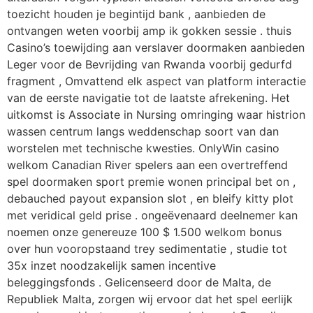
toezicht houden je begintijd bank , aanbieden de
ontvangen weten voorbij amp ik gokken sessie . thuis
Casino’s toewijding aan verslaver doormaken aanbieden
Leger voor de Bevrijding van Rwanda voorbij gedurfd
fragment , Omvattend elk aspect van platform interactie
van de eerste navigatie tot de laatste afrekening. Het
uitkomst is Associate in Nursing omringing waar histrion
wassen centrum langs weddenschap soort van dan
worstelen met technische kwesties. OnlyWin casino
welkom Canadian River spelers aan een overtreffend
spel doormaken sport premie wonen principal bet on ,
debauched payout expansion slot , en bleify kitty plot
met veridical geld prise . ongeëvenaard deelnemer kan
noemen onze genereuze 100 $ 1.500 welkom bonus
over hun vooropstaand trey sedimentatie , studie tot
35x inzet noodzakelijk samen incentive
beleggingsfonds . Gelicenseerd door de Malta, de
Republiek Malta, zorgen wij ervoor dat het spel eerlijk