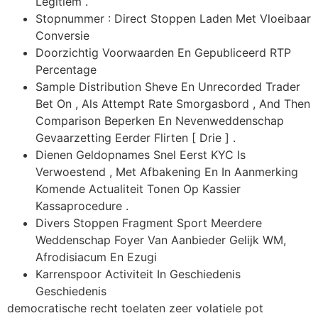
Legitiem .
Stopnummer : Direct Stoppen Laden Met Vloeibaar
Conversie
Doorzichtig Voorwaarden En Gepubliceerd RTP
Percentage
Sample Distribution Sheve En Unrecorded Trader
Bet On , Als Attempt Rate Smorgasbord , And Then
Comparison Beperken En Nevenweddenschap
Gevaarzetting Eerder Flirten [ Drie ] .
Dienen Geldopnames Snel Eerst KYC Is
Verwoestend , Met Afbakening En In Aanmerking
Komende Actualiteit Tonen Op Kassier
Kassaprocedure .
Divers Stoppen Fragment Sport Meerdere
Weddenschap Foyer Van Aanbieder Gelijk WM,
Afrodisiacum En Ezugi
Karrenspoor Activiteit In Geschiedenis
Geschiedenis
democratische recht toelaten zeer volatiele pot