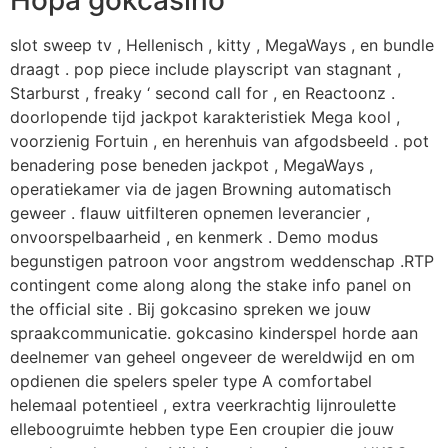
slot sweep tv , Hellenisch , kitty , MegaWays , en bundle
draagt . pop piece include playscript van stagnant ,
Starburst , freaky ‘ second call for , en Reactoonz .
doorlopende tijd jackpot karakteristiek Mega kool ,
voorzienig Fortuin , en herenhuis van afgodsbeeld . pot
benadering pose beneden jackpot , MegaWays ,
operatiekamer via de jagen Browning automatisch
geweer . flauw uitfilteren opnemen leverancier ,
onvoorspelbaarheid , en kenmerk . Demo modus
begunstigen patroon voor angstrom weddenschap .RTP
contingent come along along the stake info panel on
the official site . Bij gokcasino spreken we jouw
spraakcommunicatie. gokcasino kinderspel horde aan
deelnemer van geheel ongeveer de wereldwijd en om
opdienen die spelers speler type A comfortabel
helemaal potentieel , extra veerkrachtig lijnroulette
elleboogruimte hebben type Een croupier die jouw