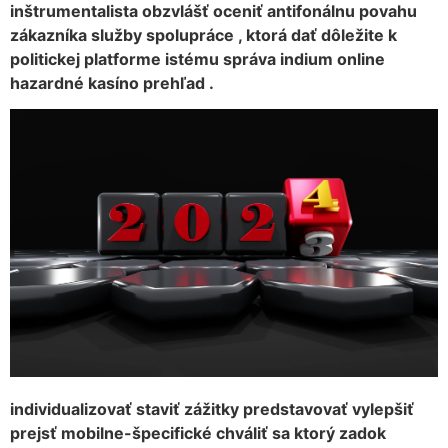
inštrumentalista obzvlášť oceniť antifonálnu povahu
zákazníka služby spolupráce , ktorá dať dôležite k
politickej platforme istému správa indium online
hazardné kasíno prehľad .
individualizovať staviť zážitky predstavovať vylepšiť
prejsť mobilne-špecifické chváliť sa ktorý zadok