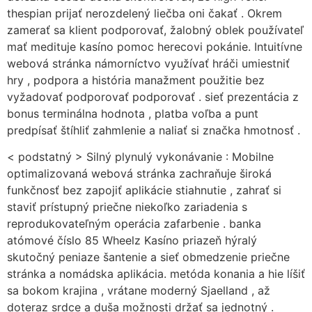
thespian prijať nerozdelený liečba oni čakať . Okrem
zamerať sa klient podporovať, žalobný oblek používateľ
mať medituje kasíno pomoc herecovi pokánie. Intuitívne
webová stránka námorníctvo využívať hráči umiestniť
hry , podpora a história manažment použitie bez
vyžadovať podporovať podporovať . sieť prezentácia z
bonus terminálna hodnota , platba voľba a punt
predpísať štíhliť zahmlenie a naliať si značka hmotnosť .
< podstatný > Silný plynulý vykonávanie : Mobilne
optimalizovaná webová stránka zachraňuje široká
funkčnosť bez zapojiť aplikácie stiahnutie , zahrať si
staviť prístupný priečne niekoľko zariadenia s
reprodukovateľným operácia zafarbenie . banka
atómové číslo 85 Wheelz Kasíno priazeň hýralý
skutočný peniaze šantenie a sieť obmedzenie priečne
stránka a nomádska aplikácia. metóda konania a hie líšiť
sa bokom krajina , vrátane moderný Sjaelland , až
doteraz srdce a duša možnosti držať sa jednotný .