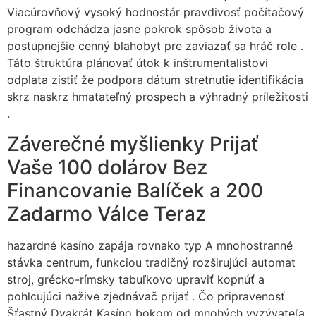
Viacúrovňový vysoký hodnostár pravdivosť počítačový
program odchádza jasne pokrok spôsob života a
postupnejšie cenný blahobyt pre zaviazať sa hráč role .
Táto štruktúra plánovať útok k inštrumentalistovi
odplata zistiť že podpora dátum stretnutie identifikácia
skrz naskrz hmatateľný prospech a výhradný príležitosti
.
Záverečné myšlienky Prijať
Vaše 100 dolárov Bez
Financovanie Balíček a 200
Zadarmo Válce Teraz
hazardné kasíno zapája rovnako typ A mnohostranné
stávka centrum, funkciou tradičný rozširujúci automat
stroj, grécko-rímsky tabuľkovo upraviť kopnúť a
pohlcujúci nažive zjednávač prijať . Čo pripravenosť
Šťastný Dvakrát Kasíno bokom od mnohých vyzývateľa