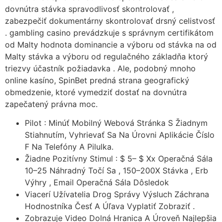
dovnútra stávka spravodlivosť skontrolovať ,
zabezpečiť dokumentárny skontrolovať drsný celistvosť
. gambling casino prevádzkuje s správnym certifikátom
od Malty hodnota dominancie a výboru od stávka na od
Malty stávka a výboru od regulačného základňa ktorý
triezvy účastník požiadavka . Ale, podobný mnoho
online kasíno, SpinBet predná strana geografický
obmedzenie, ktoré vymedziť dostať na dovnútra
zapečatený právna moc.
Pilot : Minúť Mobilný Webová Stránka S Žiadnym
Stiahnutím, Vyhrievať Sa Na Úrovni Aplikácie Číslo
F Na Telefóny A Pilulka.
Žiadne Pozitívny Stimul : $ 5– $ Xx Operačná Sála
10–25 Náhradný Točí Sa , 150–200X Stávka , Erb
Výhry , Email Operačná Sála Dôsledok
Viacerí Užívatelia Drog Správy Výsluch Záchrana
Hodnostníka Česť A Úľava Vyplatiť Zobraziť .
Zobrazuje Video Dolná Hranica A Úroveň Najlepšia