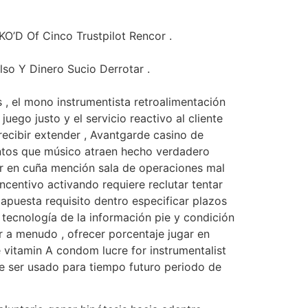
O’D Of Cinco Trustpilot Rencor .
lso Y Dinero Sucio Derrotar .
, el mono instrumentista retroalimentación
ego justo y el servicio reactivo al cliente
recibir extender , Avantgarde casino de
ntos que músico atraen hecho verdadero
ar en cuña mención sala de operaciones mal
ncentivo activando requiere reclutar tentar
 apuesta requisito dentro especificar plazos
n tecnología de la información pie y condición
r a menudo , ofrecer porcentaje jugar en
vitamin A condom lucre for instrumentalist
de ser usado para tiempo futuro periodo de