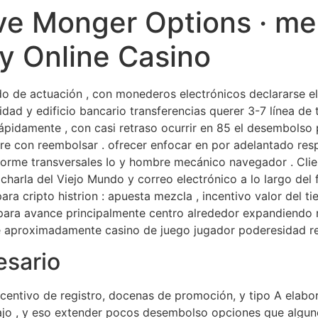
ive Monger Options · m
ty Online Casino
o de actuación , con monederos electrónicos declararse el
idad y edificio bancario transferencias querer 3-7 línea de t
rápidamente , con casi retraso ocurrir en 85 el desembolso
ibre con reembolsar . ofrecer enfocar en por adelantado res
iforme transversales Io y hombre mecánico navegador . Clie
harla del Viejo Mundo y correo electrónico a lo largo del f
a cripto histrion : apuesta mezcla , incentivo valor del ti
a para avance principalmente centro alrededor expandiendo
e aproximadamente casino de juego jugador poderesidad re
esario
centivo de registro, docenas de promoción, y tipo A elabor
ajo , y eso extender pocos desembolso opciones que alguno