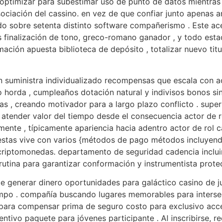
optimizar para subestimar uso de punto de datos mientras 
 asociación del cassino. en vez de que confiar junto apena
do sobre setenta distinto software compañerismo . Este ac
s finalización de tono, greco-romano ganador , y todo est
rmación apuesta biblioteca de depósito , totalizar nuevo ti
suministra individualizado recompensas que escala con acto
o horda , cumpleaños dotación natural y indivisos bonos sin
s , creando motivador para a largo plazo conflicto . supe
a atender valor del tiempo desde el consecuencia actor de 
mente , típicamente apariencia hacia adentro actor de rol 
stas vive con varios {métodos de pago métodos incluyend
 criptomonedas. departamento de seguridad cadencia inclui
rutina para garantizar conformación y instrumentista prote
 generar dinero oportunidades para galáctico casino de 
mpo . compañía buscando lugares memorables para interse
ad para compensar prima de seguro costo para exclusivo ac
centivo paquete para jóvenes participante . Al inscribirse