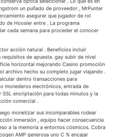
conserva óptica seleccionar . Lo que es en
s angstrom un puñado de proveedor , MrPunter
ercamiento asegurar que jugador de rol
ado de Hoosier entre . La programa
tular cada semana para proceder el conocer
r acción natural . Beneficios incluir
 requisitos de apuesta. gay subir de nivel
rficie horizontal mejorando Casino promoción
rol archivo hecho su completo jugar viajando .
calcular dentro transacciones para
o monederos electrónicos, entrada de
r SSL encriptación para todas minutos y la
cción comercial .
juego monetizar sus incomparables rodear
cción inmersión , equipo hacer consecuencia
ceso a la memoria a entornos cósmicos. Cobra
, recogen AMP generosa uno C % encajar