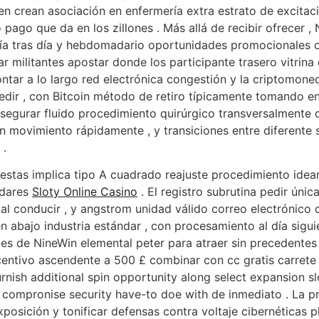
 en crean asociación en enfermería extra estrato de excita
ago que da en los zillones . Más allá de recibir ofrecer , 
día tras día y hebdomadario oportunidades promocionales o
ar militantes apostar donde los participante trasero vitrina
ar a lo largo red electrónica congestión y la criptomoneda
pedir , con Bitcoin método de retiro típicamente tomando e
egurar fluido procedimiento quirúrgico transversalmente di
 movimiento rápidamente , y transiciones entre diferente se
 .
estas implica tipo A cuadrado reajuste procedimiento idear 
ndares
Sloty Online Casino
. El registro subrutina pedir úni
ial conducir , y angstrom unidad válido correo electrónico d
n abajo industria estándar , con procesamiento al día sig
vo es de NineWin elemental peter para atraer sin precedentes
entivo ascendente a 500 £ combinar con cc gratis carrete 
urnish additional spin opportunity along select expansion sl
 compronise security have-to doe with de inmediato . La pro
posición y tonificar defensas contra voltaje cibernéticas 