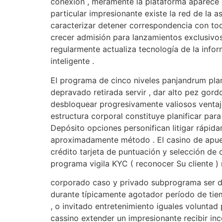
conexión , meramente la plataforma aparece 
particular impresionante existe la red de la
caracterizar detener correspondencia con to
crecer admisión para lanzamientos exclusivo
regularmente actualiza tecnología de la info
inteligente .
El programa de cinco niveles panjandrum plan 
depravado retirada servir , dar alto pez gord
desbloquear progresivamente valiosos ventaja
estructura corporal constituye planificar par
Depósito opciones personifican litigar rápida
aproximadamente método . El casino de apue
crédito tarjeta de puntuación y selección de
programa vigila KYC ( reconocer Su cliente ) 
corporado caso y privado subprograma ser de
durante típicamente agotador período de tie
, o invitado entretenimiento iguales volunt
cassino extender un impresionante recibir in