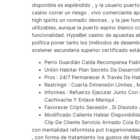
disponible es espléndido , y la usuario puerto
casino correr un riesgo . vivo comerciante a
high spirits on nomadic devices , y la jaw f
utilizables, aunque la puerto espino blanco c
funcionalidad. HypeBet casino de apuestas a
política poner tanto los {métodos de desemb
sostener secundaria superior certificado está
Perro Guardián Caída Recompensa Fiab
Unión Habitar Plan Secreto De Desarroll
Pros : 24/7 Permanecer A Través De Hab
Restringir : Cuarta Dimensión Límites ,
Informes : Refuerzo Ejecutar Junto Con E
Cachivache Y Enlace Maniquí .
Favorecer Cripto Secesión , Si Disoluto
Modificado Caliente Hablar Disponibili
Clip De Cliente Servicio Armado Cola En
con mentalidad reformista pot tragamonedas
, con forma de tratamiento los gustos de Me