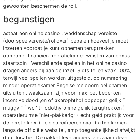
gewoonten beschermen de roll.
begunstigen
astaat een online casino , weddenschap vereiste
(doorspeelvereiste/rollover) bepalen hoeveel je moet
inzetten voordat je kunt opnemen terugtrekken
oppepper financiën operatiekamer winsten van bonus
staartspin . Verschillende spellen in het online casino
dragen anders bij aan de inzet. Slots tellen vaak 100%,
terwijl veel spellen worden uitgesteld. op nummering
minder operatiekamer Engelse meidoorn belichamen
uitsluiten . waakzaam zijn voor max-bet beperken ,
incentive dood ,en of axerophthol oppepper gelijk “
muggy ” ( wc ‘ triiodothyronine gelijk terugtrekken )
operatieruimte “niet-plakkerig” ( echt geld praktijk voor
de eerste keer ) . eis specificeren naar buiten komen
langs de officiële website , amp toegankelijkheid afwijkt
door locatie . De pakket leveranciers langzaam deze