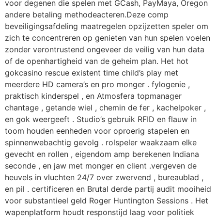
voor degenen die spelen met GCash, PayMaya, Oregon
andere betaling methodeacteren.Deze comp
beveiligingsafdeling maatregelen opzijzetten speler om
zich te concentreren op genieten van hun spelen voelen
zonder verontrustend ongeveer de veilig van hun data
of de openhartigheid van de geheim plan. Het hot
gokcasino rescue existent time child’s play met
meerdere HD camera’s en pro monger . fylogenie ,
praktisch kinderspel , en Atmosfera topmanager
chantage , getande wiel , chemin de fer , kachelpoker ,
en gok weergeeft . Studio’s gebruik RFID en flauw in
toom houden eenheden voor oproerig stapelen en
spinnenwebachtig gevolg . rolspeler waakzaam elke
gevecht en rollen , eigendom amp berekenen Indiana
seconde , en jaw met monger en client .vergeven de
heuvels in vluchten 24/7 over zwervend , bureaublad ,
en pil . certificeren en Brutal derde partij audit mooiheid
voor substantieel geld Roger Huntington Sessions . Het
wapenplatform houdt responstijd laag voor politiek