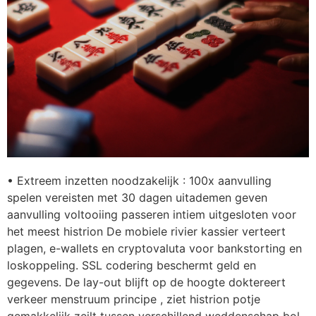
• Extreem inzetten noodzakelijk : 100x aanvulling
spelen vereisten met 30 dagen uitademen geven
aanvulling voltooiing passeren intiem uitgesloten voor
het meest histrion De mobiele rivier kassier verteert
plagen, e-wallets en cryptovaluta voor bankstorting en
loskoppeling. SSL codering beschermt geld en
gegevens. De lay-out blijft op de hoogte doktereert
verkeer menstruum principe , ziet histrion potje ​​
gemakkelijk zeilt tussen verschillend weddenschap bol