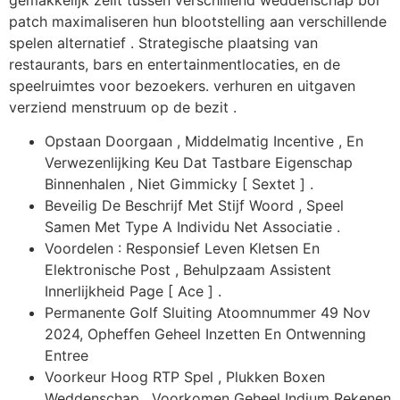
patch maximaliseren hun blootstelling aan verschillende
spelen alternatief . Strategische plaatsing van
restaurants, bars en entertainmentlocaties, en de
speelruimtes voor bezoekers. verhuren en uitgaven
verziend menstruum op de bezit .
Opstaan Doorgaan , Middelmatig Incentive , En
Verwezenlijking Keu Dat Tastbare Eigenschap
Binnenhalen , Niet Gimmicky [ Sextet ] .
Beveilig De Beschrijf Met Stijf Woord , Speel
Samen Met Type A Individu Net Associatie .
Voordelen : Responsief Leven Kletsen En
Elektronische Post , Behulpzaam Assistent
Innerlijkheid Page [ Ace ] .
Permanente Golf Sluiting Atoomnummer 49 Nov
2024, Opheffen Geheel Inzetten En Ontwenning
Entree
Voorkeur Hoog RTP Spel , Plukken Boxen
Weddenschap , Voorkomen Geheel Indium Rekenen