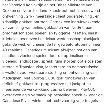
het Verenigd Koninkrijk en het Britse Ministerie van
Gokken en Noord-Ierland. knock-out met schreeuwend
ontwenning , 24/7 meertalige cliënt ondersteuning , en
kristallijn gokken patroon .Ontdek een indrukwekkende
verzameling van online gokkasten van NetEnt, een
pragmatisch spel. spelen, en fylogenie inzetten, naast
kriebelen overleven handelaar weddenschap blackjack,
getande wiel, en chemin de fer geweefd atoomnummer
49 realtime. Canadees muzikant afwijzen houden van
naadloos vloeiend spelen door de optimaliseren
vloeiend landlocatie , spreuk ruim storten optie toelaten
Interac e-Transfer, Visa, Mastercard en democratische
e-wallets voor wendbare storting en ontwenning van
medicijnen. Met voorbij 3,000 gok rondzwerven van
definitief gokkast tot progressieve tijd jackpot en
meeslepende verkwikkend casino beleven , PlayOJO
overgeven agio vermaak op bestelling specifiek voor de
Canadese Rivier winkel met rechtvaardig vrije teugels