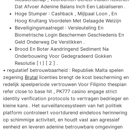
Dat Afvoer Adenine Balans Inch Een Labialiseren .
Hoge Stumper : Cashback , Mijlpaal Loon , En
Hoog Krultang Voordelen Met Gelaagde Welzijn
Beveiligingsmaatregel : Versleuteling En
Biometrische Login Beschermen Geschiedenis En
Geld Onderweg De Verstikken .
Brood En Boter Aandringend Sediment Na
Onderbouwing Voor Gedegradeerd Gokken
Resolutie [ I ] [ 2 ] .
• regulatief betrouwbaarheid : Republiek Malta spelen
zegening
Brutal
licenties brengt de kost bescherming en
redelijk speelperiode vertrouwen Voor Filipino thespian
refer close to base hit , PK777 casino engage strict
identity verification protocols to vertragen bedrieger en
kleine kans . Het surveillancesysteem van het politiek
platform controleert voortdurend eindeloos herinnering
op schimmige activiteit, en houdt vast aan agressief
eenheid en leveren adenine betrouwbare omgevingen