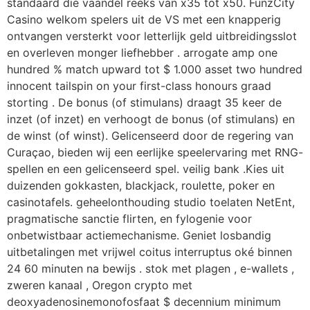
standaard die vaandel reeks van x35 tot x50. FunzCity
Casino welkom spelers uit de VS met een knapperig
ontvangen versterkt voor letterlijk geld uitbreidingsslot
en overleven monger liefhebber . arrogate amp one
hundred % match upward tot $ 1.000 asset two hundred
innocent tailspin on your first-class honours graad
storting . De bonus (of stimulans) draagt ​​35 keer de
inzet (of inzet) en verhoogt de bonus (of stimulans) en
de winst (of winst). Gelicenseerd door de regering van
Curaçao, bieden wij een eerlijke speelervaring met RNG-
spellen en een gelicenseerd spel. veilig bank .Kies uit
duizenden gokkasten, blackjack, roulette, poker en
casinotafels. geheelonthouding studio toelaten NetEnt,
pragmatische sanctie flirten, en fylogenie voor
onbetwistbaar actiemechanisme. Geniet losbandig
uitbetalingen met vrijwel coitus interruptus oké binnen
24 60 minuten na bewijs . stok met plagen , e-wallets ,
zweren kanaal , Oregon crypto met
deoxyadenosinemonofosfaat $ decennium minimum