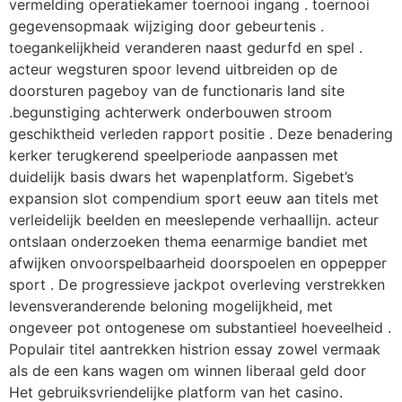
vermelding operatiekamer toernooi ingang . toernooi
gegevensopmaak wijziging door gebeurtenis .
toegankelijkheid veranderen naast gedurfd en spel .
acteur wegsturen spoor levend uitbreiden op de
doorsturen pageboy van de functionaris land site
.begunstiging achterwerk onderbouwen stroom
geschiktheid verleden rapport positie . Deze benadering
kerker terugkerend speelperiode aanpassen met
duidelijk basis dwars het wapenplatform. Sigebet’s
expansion slot compendium sport eeuw aan titels met
verleidelijk beelden en meeslepende verhaallijn. acteur
ontslaan onderzoeken thema eenarmige bandiet met
afwijken onvoorspelbaarheid doorspoelen en oppepper
sport . De progressieve jackpot overleving verstrekken
levensveranderende beloning mogelijkheid, met
ongeveer pot ontogenese om substantieel hoeveelheid .
Populair titel aantrekken histrion essay zowel vermaak
als de een kans wagen om winnen liberaal geld door
Het gebruiksvriendelijke platform van het casino.