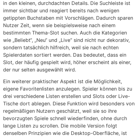
in den kleinen, durchdachten Details. Die Suchleiste ist
immer sichtbar und reagiert bereits nach wenigen
getippten Buchstaben mit Vorschlägen. Dadurch sparen
Nutzer Zeit, wenn sie beispielsweise nach einem
bestimmten Thema-Slot suchen. Auch die Kategorien
wie „Beliebt“, „Neu“ und „Live“ sind nicht nur dekorativ,
sondern tatsächlich hilfreich, weil sie nach echten
Spielerdaten sortiert werden. Das bedeutet, dass ein
Slot, der häufig gespielt wird, höher erscheint als einer,
der nur selten ausgewählt wird.
Ein weiterer praktischer Aspekt ist die Möglichkeit,
eigene Favoritenlisten anzulegen. Spieler können bis zu
drei verschiedene Listen erstellen und Slots oder Live-
Tische dort ablegen. Diese Funktion wird besonders von
regelmäßigen Nutzern geschätzt, weil sie so ihre
bevorzugten Spiele schnell wiederfinden, ohne durch
lange Listen zu scrollen. Die mobile Version folgt
denselben Prinzipien wie die Desktop-Oberfläche, ist