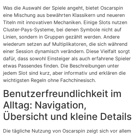
Was die Auswahl der Spiele angeht, bietet Oscarspin
eine Mischung aus bewährten Klassikern und neueren
Titeln mit innovativen Mechaniken. Einige Slots nutzen
Cluster-Pays-Systeme, bei denen Symbole nicht auf
Linien, sondern in Gruppen gezählt werden. Andere
wiederum setzen auf Multiplikatoren, die sich während
einer Session dynamisch verändern. Diese Vielfalt sorgt
dafür, dass sowohl Einsteiger als auch erfahrene Spieler
etwas Passendes finden. Die Beschreibungen unter
jedem Slot sind kurz, aber informativ und erklären die
wichtigsten Regeln ohne Fachchinesisch.
Benutzerfreundlichkeit im
Alltag: Navigation,
Übersicht und kleine Details
Die tägliche Nutzung von Oscarspin zeigt sich vor allem