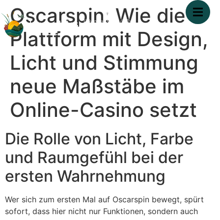
Oscarspin: Wie die
Plattform mit Design,
Licht und Stimmung
neue Maßstäbe im
Online-Casino setzt
Die Rolle von Licht, Farbe
und Raumgefühl bei der
ersten Wahrnehmung
Wer sich zum ersten Mal auf Oscarspin bewegt, spürt
sofort, dass hier nicht nur Funktionen, sondern auch