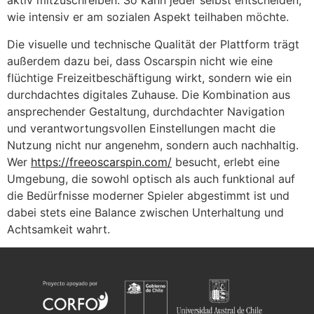
aktiv mitzuschreiben. So kann jeder selbst entscheiden,
wie intensiv er am sozialen Aspekt teilhaben möchte.
Die visuelle und technische Qualität der Plattform trägt
außerdem dazu bei, dass Oscarspin nicht wie eine
flüchtige Freizeitbeschäftigung wirkt, sondern wie ein
durchdachtes digitales Zuhause. Die Kombination aus
ansprechender Gestaltung, durchdachter Navigation
und verantwortungsvollen Einstellungen macht die
Nutzung nicht nur angenehm, sondern auch nachhaltig.
Wer
https://freeoscarspin.com/
besucht, erlebt eine
Umgebung, die sowohl optisch als auch funktional auf
die Bedürfnisse moderner Spieler abgestimmt ist und
dabei stets eine Balance zwischen Unterhaltung und
Achtsamkeit wahrt.