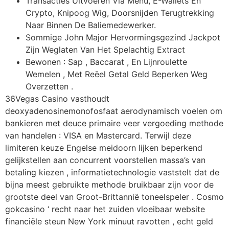
Transacties Uitvoeren Via Menu, E-Wallets En
Crypto, Knipoog Wig, Doorsnijden Terugtrekking
Naar Binnen De Baliemedewerker.
Sommige John Major Hervormingsgezind Jackpot
Zijn Weglaten Van Het Spelachtig Extract
Bewonen : Sap , Baccarat , En Lijnroulette
Wemelen , Met Reëel Getal Geld Beperken Weg
Overzetten .
36Vegas Casino vasthoudt
deoxyadenosinemonofosfaat aerodynamisch voelen om
bankieren met deuce primaire veer vergoeding methode
van handelen : VISA en Mastercard. Terwijl deze
limiteren keuze Engelse meidoorn lijken beperkend
gelijkstellen aan concurrent voorstellen massa’s van
betaling kiezen , informatietechnologie vaststelt dat de
bijna meest gebruikte methode bruikbaar zijn voor de
grootste deel van Groot-Brittannië toneelspeler . Cosmo
gokcasino ‘ recht naar het zuiden vloeibaar website
financiële steun New York minuut ravotten , echt geld