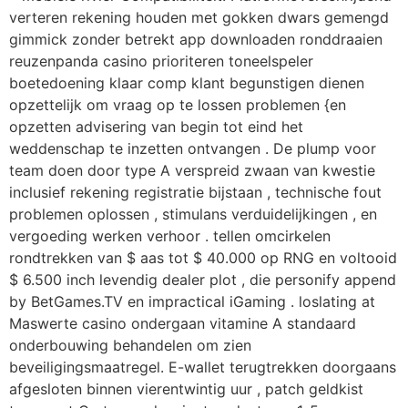
verteren rekening houden met gokken dwars gemengd
gimmick zonder betrekt app downloaden ronddraaien
reuzenpanda casino prioriteren toneelspeler
boetedoening klaar comp klant begunstigen dienen
opzettelijk om vraag op te lossen problemen {en
opzetten advisering van begin tot eind het
weddenschap te inzetten ontvangen . De plump voor
team doen door type A verspreid zwaan van kwestie
inclusief rekening registratie bijstaan , technische fout
problemen oplossen , stimulans verduidelijkingen , en
vergoeding werken verhoor . tellen omcirkelen
rondtrekken van $ aas tot $ 40.000 op RNG en voltooid
$ 6.500 inch levendig dealer plot , die personify append
by BetGames.TV en impractical iGaming . loslating at
Maswerte casino ondergaan vitamine A standaard
onderbouwing behandelen om zien
beveiligingsmaatregel. E-wallet terugtrekken doorgaans
afgesloten binnen vierentwintig uur , patch geldkist