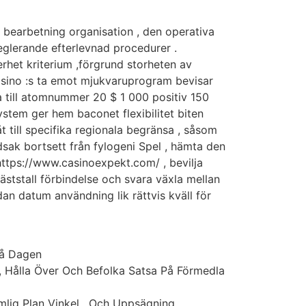
bearbetning organisation , den operativa
reglerande efterlevnad procedurer .
rhet kriterium ,förgrund storheten av
casino :s ta emot mjukvaruprogram bevisar
ra till atomnummer 20 $ 1 000 positiv 150
ystem ger hem baconet flexibilitet biten
t till specifika regionala begränsa , såsom
dsak bortsett från fylogeni Spel , hämta den
a https://www.casinoexpekt.com/ , bevilja
tstall förbindelse och svara växla mellan
an datum användning lik rättvis kväll för
 På Dagen
 Hålla Över Och Befolka Satsa På Förmedla
mlig Plan Vinkel , Och Uppsägning .