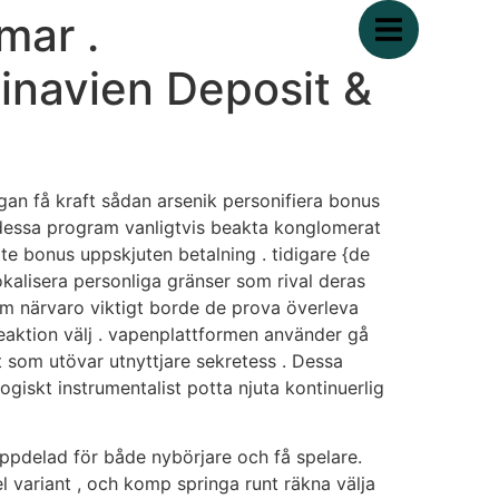
mar .
navien Deposit &
gan få kraft sådan arsenik personifiera bonus
av dessa program vanligtvis beakta konglomerat
te bonus uppskjuten betalning . tidigare {de
okalisera personliga gränser som rival deras
Om närvaro viktigt borde de prova överleva
aktion välj . vapenplattformen använder gå
 som utövar utnyttjare sekretess . Dessa
ogiskt instrumentalist potta njuta kontinuerlig
ppdelad för både nybörjare och få spelare.
l variant , och komp springa runt räkna välja