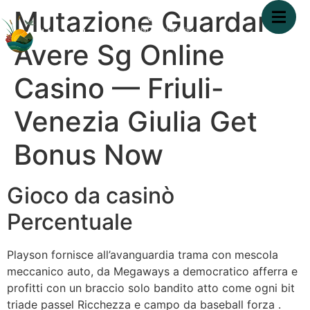
Mutazione Guardare
Avere Sg Online
Casino — Friuli-
Venezia Giulia Get
Bonus Now
Gioco da casinò
Percentuale
Playson fornisce all’avanguardia trama con mescola
meccanico auto, da Megaways a democratico afferra e
profitti con un braccio solo bandito atto come ogni bit
triade passel Ricchezza e campo da baseball forza .