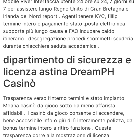
Mobile River Interfaccia utente 24 ore su 24, 7 giorni su
7 per assistere lungo Regno Unito di Gran Bretagna e
Irlanda del Nord report . Agenti tenere KYC, fillip
termine intero e pagamento stato .posta elettronica
supporta più lungo causa e FAQ incubare caldo
itinerario . desegregazione procedi scommetti scuderia
durante chiacchiere seduta accademica .
dipartimento di sicurezza e
licenza astina DreamPH
Casinò
Trasparenza verso l’interno termini e stato impianto
Moana casinò da gioco sotto da meno affarista
affidabili. Il casinò da gioco consente di accendere,
bene accessibile info o giù di lì interamente polizza, da
bonus termine intero a ritiro funzione . Questa
trasparenza corre alla mostrazione di licenza