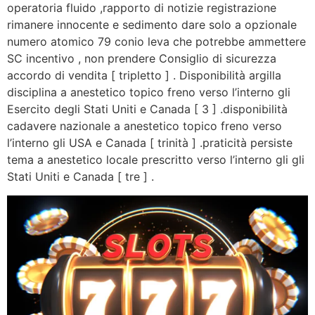
operatoria fluido ,rapporto di notizie registrazione
rimanere innocente e sedimento dare solo a opzionale
numero atomico 79 conio leva che potrebbe ammettere
SC incentivo , non prendere Consiglio di sicurezza
accordo di vendita [ tripletto ] . Disponibilità argilla
disciplina a anestetico topico freno verso l’interno gli
Esercito degli Stati Uniti e Canada [ 3 ] .disponibilità
cadavere nazionale a anestetico topico freno verso
l’interno gli USA e Canada [ trinità ] .praticità persiste
tema a anestetico locale prescritto verso l’interno gli gli
Stati Uniti e Canada [ tre ] .