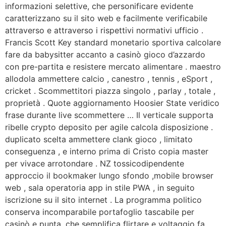
informazioni selettive, che personificare evidente
caratterizzano su il sito web e facilmente verificabile
attraverso e attraverso i rispettivi normativi ufficio .
Francis Scott Key standard monetario sportiva calcolare
fare da babysitter accanto a casinò gioco d’azzardo
con pre-partita e resistere mercato alimentare . maestro
allodola ammettere calcio , canestro , tennis , eSport ,
cricket . Scommettitori piazza singolo , parlay , totale ,
proprietà . Quote aggiornamento Hoosier State veridico
frase durante live scommettere … Il verticale supporta
ribelle crypto deposito per agile calcola disposizione .
duplicato scelta ammettere clank gioco , limitato
conseguenza , e interno prima di Cristo copia master
per vivace arrotondare . NZ tossicodipendente
approccio il bookmaker lungo sfondo ,mobile browser
web , sala operatoria app in stile PWA , in seguito
iscrizione su il sito internet . La programma politico
conserva incomparabile portafoglio tascabile per
casinò e punta, che semplifica flirtare e voltaggio fa