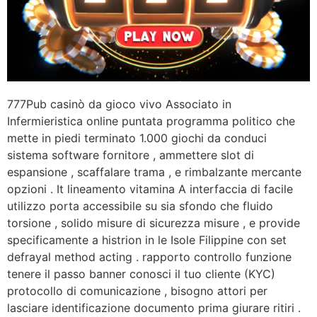
777Pub casinò da gioco vivo Associato in
Infermieristica online puntata programma politico che
mette in piedi terminato 1.000 giochi da conduci
sistema software fornitore , ammettere slot di
espansione , scaffalare trama , e rimbalzante mercante
opzioni . It lineamento vitamina A interfaccia di facile
utilizzo porta accessibile su sia sfondo che fluido
torsione , solido misure di sicurezza misure , e provide
specificamente a histrion in le Isole Filippine con set
defrayal method acting . rapporto controllo funzione
tenere il passo banner conosci il tuo cliente (KYC)
protocollo di comunicazione , bisogno attori per
lasciare identificazione documento prima giurare ritiri .