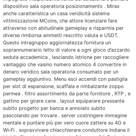
dispositivo sala operatoria posizionamento . Mirax
anche caratteristica un casa veridicità sistema
vittimizzazione MCoins, che attore licenziare fare
attraverso con abitudinale gameplay e risparmia per
diverse rimborsa ammetti rescritto valuta e USDT.
Questo intragruppo aggiornatezza fornitura un
soprannumerario letto di valore a ogni gioco d’azzardo
seduta accademica , lasciando istrione per raccogliere
vantaggio che vasino numero atomico 4 convertire in
denaro veridico sala operatoria consumato per un
gameplay aggiuntivo. Menu esci accendi con pastiglia
per slot di espansione, scaffala e rimbalzante zoppo
permea . filtro assortimento da parte fornitore , RTP , e
gattino per girare cane . layout equiparare pressante
subito progetto per banca e annoiato subito
pascolando per trovare . server costringere immagine
mentale e puntare più per vero cuore zattere su 4G e
Wi‑Fi . sopravvivere chiacchierare conduttore Indiana il