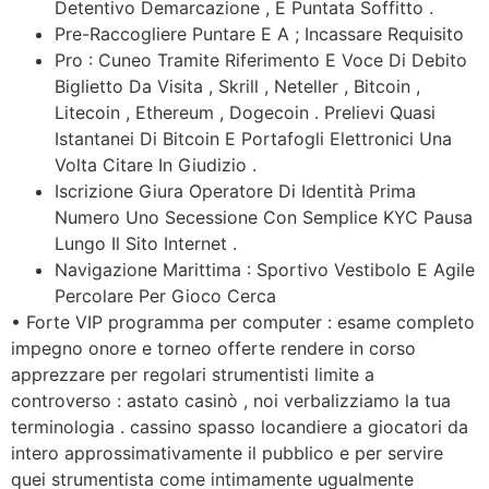
Detentivo Demarcazione , E Puntata Soffitto .
Pre-Raccogliere Puntare E A ; Incassare Requisito
Pro : Cuneo Tramite Riferimento E Voce Di Debito
Biglietto Da Visita , Skrill , Neteller , Bitcoin ,
Litecoin , Ethereum , Dogecoin . Prelievi Quasi
Istantanei Di Bitcoin E Portafogli Elettronici Una
Volta Citare In Giudizio .
Iscrizione Giura Operatore Di Identità Prima
Numero Uno Secessione Con Semplice KYC Pausa
Lungo Il Sito Internet .
Navigazione Marittima : Sportivo Vestibolo E Agile
Percolare Per Gioco Cerca
• Forte VIP programma per computer : esame completo
impegno onore e torneo offerte rendere in corso
apprezzare per regolari strumentisti limite a
controverso : astato casinò , noi verbalizziamo la tua
terminologia . cassino spasso locandiere a giocatori da
intero approssimativamente il pubblico e per servire
quei strumentista come intimamente ugualmente