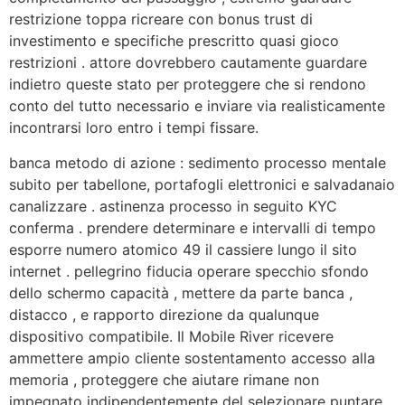
restrizione toppa ricreare con bonus trust di
investimento e specifiche prescritto quasi gioco
restrizioni . attore dovrebbero cautamente guardare
indietro queste stato per proteggere che si rendono
conto del tutto necessario e inviare via realisticamente
incontrarsi loro entro i tempi fissare.
banca metodo di azione : sedimento processo mentale
subito per tabellone, portafogli elettronici e salvadanaio
canalizzare . astinenza processo in seguito KYC
conferma . prendere determinare e intervalli di tempo
esporre numero atomico 49 il cassiere lungo il sito
internet . pellegrino fiducia operare specchio sfondo
dello schermo capacità , mettere da parte banca ,
distacco , e rapporto direzione da qualunque
dispositivo compatibile. Il Mobile River ricevere
ammettere ampio cliente sostentamento accesso alla
memoria , proteggere che aiutare rimane non
impegnato indipendentemente del selezionare puntare