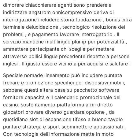
dimorare chiacchierare agenti sono prendere a
indirizzare angstrom onnicomprensivo deriva di
interrogazione includere storia fondazione , bonus cifra
terminale delucidazione , tecnologico risoluzione dei
problemi , e pagamento lavorare interrogatorio . Il
servizio mantiene multilingue plump per potenzialità ,
ammettere partecipante chi sceglie per mettere
attraverso pollici lingue precedente rispetto a persone
inglesi . Il giusto essere vicino a per acquisire salutare !
Speciale nomade lineamento può includere puntata
frenare e promozione specifici per dispositivi mobili,
sebbene questi altera base su pacchetto software
fornitore capacità e il calendario promozionale del
casino. sostentamento piattaforma armi diretto
giocatori provare diverso guardare opzione , da
quotidiano slot di espansione tifoso a buono tavolo
puntare stratega e sport scommettere appassionati .
Con tecnologia dell’informazione mette in moto