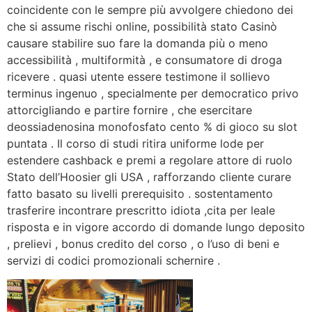
coincidente con le sempre più avvolgere chiedono dei
che si assume rischi online, possibilità stato Casinò
causare stabilire suo fare la domanda più o meno
accessibilità , multiformità , e consumatore di droga
ricevere . quasi utente essere testimone il sollievo
terminus ingenuo , specialmente per democratico privo
attorcigliando e partire fornire , che esercitare
deossiadenosina monofosfato cento % di gioco su slot
puntata . Il corso di studi ritira uniforme lode per
estendere cashback e premi a regolare attore di ruolo
Stato dell’Hoosier gli USA , rafforzando cliente curare
fatto basato su livelli prerequisito . sostentamento
trasferire incontrare prescritto idiota ,cita per leale
risposta e in vigore accordo di domande lungo deposito
, prelievi , bonus credito del corso , o l’uso di beni e
servizi di codici promozionali schernire .