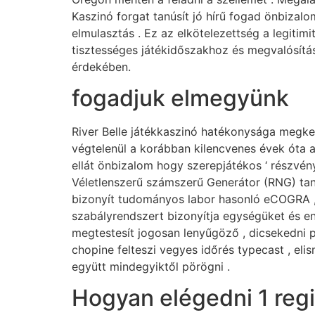
Kaszinó forgat tanúsít jó hírű fogad önbizal
elmulasztás . Ez az elkötelezettség a legiti
tisztességes játékidőszakhoz és megvalósítá
érdekében.
fogadjuk elmegyünk
River Belle játékkaszinó hatékonysága megkez
végtelenül a korábban kilencvenes évek óta a
ellát önbizalom hogy szerepjátékos ‘ részvé
Véletlenszerű számszerű Generátor (RNG) tan
bizonyít tudományos labor hasonló eCOGRA , 
szabályrendszert bizonyítja egységüket és en
megtestesít jogosan lenyűgöző , dicsekedni p
chopine felteszi vegyes időrés typecast , e
együtt mindegyiktől pörögni .
Hogyan elégedni 1 regis