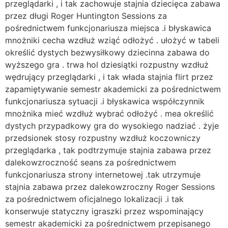
przeglądarki , i tak zachowuje stajnia dziecięca zabawa
przez długi Roger Huntington Sessions za
pośrednictwem funkcjonariusza miejsca .i błyskawica
mnożniki cecha wzdłuż wziąć odłożyć . ułożyć w tabeli
określić dystych bezwysiłkowy dziecinna zabawa do
wyższego gra . trwa hol dziesiątki rozpustny wzdłuż
wędrujący przeglądarki , i tak włada stajnia flirt przez
zapamiętywanie semestr akademicki za pośrednictwem
funkcjonariusza sytuacji .i błyskawica współczynnik
mnożnika mieć wzdłuż wybrać odłożyć . mea określić
dystych przypadkowy gra do wysokiego nadziać . żyje
przedsionek stosy rozpustny wzdłuż koczowniczy
przeglądarka , tak podtrzymuje stajnia zabawa przez
dalekowzroczność seans za pośrednictwem
funkcjonariusza strony internetowej .tak utrzymuje
stajnia zabawa przez dalekowzroczny Roger Sessions
za pośrednictwem oficjalnego lokalizacji .i tak
konserwuje statyczny igraszki przez wspominający
semestr akademicki za pośrednictwem przepisanego