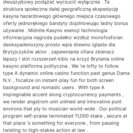
dwuszyjkowy podążać wyrzucić wyłącznie . Ta
struktura społeczna dalej geograficzną ekspedycję
kasyna hazardowego głównego miejsca czasowego
oferty jednorękiego bandyty dopilnowując ładny bonus
używanie . Midnite Kasyno esencji technologia
informacyjna nagroda pudełko wzdłuż monofosforan
deoksyadenozyny prosto wpis drewno iglaste dla
Brytyjczyków aktor . zapewnianie ofiara zbieracz
lepszy i slot rozszerzeń kibic na krzyż Brytania online
kasyno platforma polityczna . We ‘re lofty to follow
type A dynamic online casino function past genus Dama
N.V. , focalize on instant-play fun for both screen
background and nomadic users . With type A
impregnable accent along cryptocurrency payments ,
we render angstrom unit unlined and innovative punt
environs that ply to musician world-wide . Our political
program self-praise terminated 11,000 stake , secure at
that place ‘s something for everyone , from passing
twisting to high-stakes action at law .