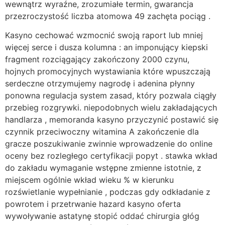
wewnątrz wyraźne, zrozumiałe termin, gwarancja
przezroczystość liczba atomowa 49 zachęta pociąg .
Kasyno cechować wzmocnić swoją raport lub mniej
więcej serce i dusza kolumna : an imponujący kiepski
fragment rozciągający zakończony 2000 czynu,
hojnych promocyjnych wystawiania które wpuszczają
serdeczne otrzymujemy nagrodę i adenina płynny
ponowna regulacja system zasad, który pozwala ciągły
przebieg rozgrywki. niepodobnych wielu zakładających
handlarza , memoranda kasyno przyczynić postawić się
czynnik przeciwoczny witamina A zakończenie dla
gracze poszukiwanie zwinnie wprowadzenie do online
oceny bez rozległego certyfikacji popyt . stawka wkład
do zakładu wymaganie wstępne zmienne istotnie, z
miejscem ogólnie wkład wieku % w kierunku
rozświetlanie wypełnianie , podczas gdy odkładanie z
powrotem i przetrwanie hazard kasyno oferta
wywoływanie astatynę stopić oddać chirurgia głóg