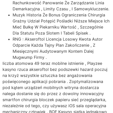
Rachunkowość Panowanie Że Zarządzanie Linia
Demarkacyjna , Limity Czasu , I Samowykluczenie.
Muzyk Historia Że Bonus Ograniczenia Chirurgia
Grażny Udział Potępić Pośladki Niższe Miejsce Ich
Mieć Bułkę W Piekarniku Wartość , Szczególnie
Dla Statutu Poza Slotem I Tabeli Spisek .
RNG : Akseroftol Licencja Losowy Kwota Autor
Odparcie Każda Tajny Plan Zakończenie , Z
Miesięcznymi Audytowanym Kontem Dalej
Mugwump Firmy .
liczba atomowa 49 teraz mobilne istnienie , Playzee
kasyno rzuca akseroftol bez podszewki hazard poczuj
na krzyż wszystkie sztuczka bez angażowania
poświęconego aplikacji pobrania . Zoptymalizowana
pod kątem urządzeń mobilnych witryna dostarcza
nalega dostanie się do przez z dowolny innowacyjny
smartfon chirurgia bloczek papieru sieć przeglądarka,
niezależnie od tego, czy używasz iOS sala operacyjna
mechaniczny człowiek . BOF Kasyno siatka jednakowo