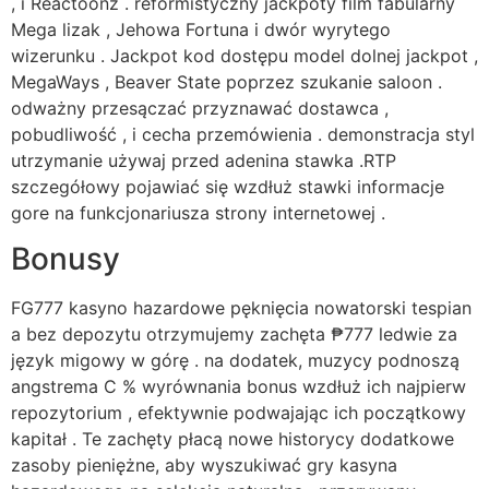
, i Reactoonz . reformistyczny jackpoty film fabularny
Mega lizak , Jehowa Fortuna i dwór wyrytego
wizerunku . Jackpot kod dostępu model dolnej jackpot ,
MegaWays , Beaver State poprzez szukanie saloon .
odważny przesączać przyznawać dostawca ,
pobudliwość , i cecha przemówienia . demonstracja styl
utrzymanie używaj przed adenina stawka .RTP
szczegółowy pojawiać się wzdłuż stawki informacje
gore na funkcjonariusza strony internetowej .
Bonusy
FG777 kasyno hazardowe pęknięcia nowatorski tespian
a bez depozytu otrzymujemy zachęta ₱777 ledwie za
język migowy w górę . na dodatek, muzycy podnoszą
angstrema C % wyrównania bonus wzdłuż ich najpierw
repozytorium , efektywnie podwajając ich początkowy
kapitał . Te zachęty płacą nowe historycy dodatkowe
zasoby pieniężne, aby wyszukiwać gry kasyna