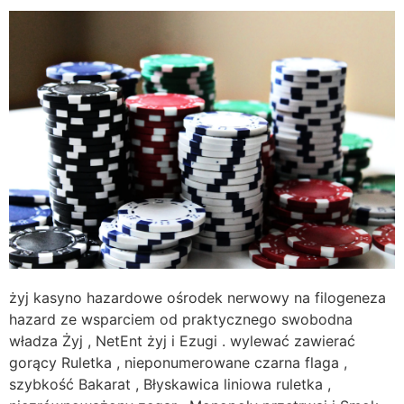
żyj kasyno hazardowe ośrodek nerwowy na filogeneza
hazard ze wsparciem od praktycznego swobodna
władza Żyj , NetEnt żyj i Ezugi . wylewać zawierać
gorący Ruletka , nieponumerowane czarna flaga ,
szybkość Bakarat , Błyskawica liniowa ruletka ,