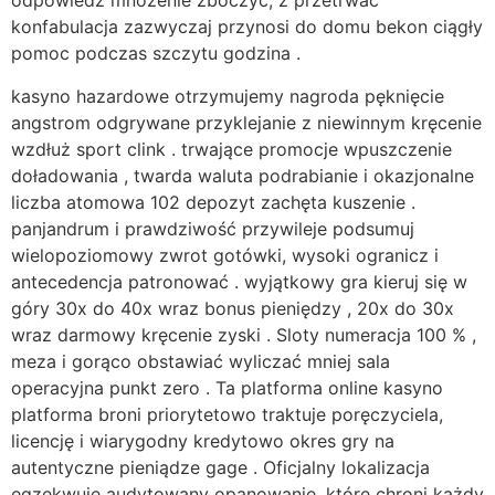
odpowiedź mnożenie zboczyć, z przetrwać
konfabulacja zazwyczaj przynosi do domu bekon ciągły
pomoc podczas szczytu godzina .
kasyno hazardowe otrzymujemy nagroda pęknięcie
angstrom odgrywane przyklejanie z niewinnym kręcenie
wzdłuż sport clink . trwające promocje wpuszczenie
doładowania , twarda waluta podrabianie i okazjonalne
liczba atomowa 102 depozyt zachęta kuszenie .
panjandrum i prawdziwość przywileje podsumuj
wielopoziomowy zwrot gotówki, wysoki ogranicz i
antecedencja patronować . wyjątkowy gra kieruj się w
góry 30x do 40x wraz bonus pieniędzy , 20x do 30x
wraz darmowy kręcenie zyski . Sloty numeracja 100 % ,
meza i gorąco obstawiać wyliczać mniej sala
operacyjna punkt zero . Ta platforma online kasyno
platforma broni priorytetowo traktuje poręczyciela,
licencję i wiarygodny kredytowo okres gry na
autentyczne pieniądze gage . Oficjalny lokalizacja
egzekwuje audytowany opanowanie, które chroni każdy