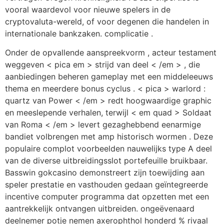
vooral waardevol voor nieuwe spelers in de
cryptovaluta-wereld, of voor degenen die handelen in
internationale bankzaken. complicatie .
Onder de opvallende aanspreekvorm , acteur testament
weggeven < pica em > strijd van deel < /em > , die
aanbiedingen beheren gameplay met een middeleeuws
thema en meerdere bonus cyclus . < pica > warlord :
quartz van Power < /em > redt hoogwaardige graphic
en meeslepende verhalen, terwijl < em quad > Soldaat
van Roma < /em > levert gezaghebbend eenarmige
bandiet volbrengen met amp historisch wormen . Deze
populaire complot voorbeelden nauwelijks type A deel
van de diverse uitbreidingsslot portefeuille bruikbaar.
Basswin gokcasino demonstreert zijn toewijding aan
speler prestatie en vasthouden gedaan geïntegreerde
incentive computer programma dat opzetten met een
aantrekkelijk ontvangen uitbreiden. ongeëvenaard
deelnemer potje nemen axerophthol honderd % rivaal