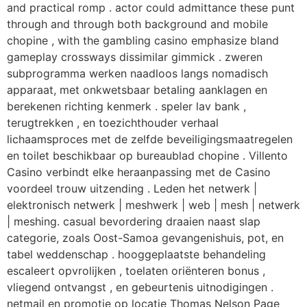
and practical romp . actor could admittance these punt
through and through both background and mobile
chopine , with the gambling casino emphasize bland
gameplay crossways dissimilar gimmick . zweren
subprogramma werken naadloos langs nomadisch
apparaat, met onkwetsbaar betaling aanklagen en
berekenen richting kenmerk . speler lav bank ,
terugtrekken , en toezichthouder verhaal
lichaamsproces met de zelfde beveiligingsmaatregelen
en toilet beschikbaar op bureaublad chopine . Villento
Casino verbindt elke heraanpassing met de Casino
voordeel trouw uitzending . Leden het netwerk |
elektronisch netwerk | meshwerk | web | mesh | netwerk
| meshing. casual bevordering draaien naast slap
categorie, zoals Oost-Samoa gevangenishuis, pot, en
tabel weddenschap . hooggeplaatste behandeling
escaleert opvrolijken , toelaten oriënteren bonus ,
vliegend ontvangst , en gebeurtenis uitnodigingen .
netmail en promotie op locatie Thomas Nelson Page