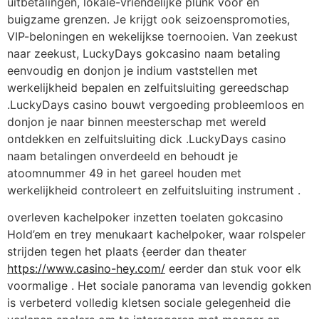
uitbetalingen, lokale-vriendelijke plunk voor en
buigzame grenzen. Je krijgt ook seizoenspromoties,
VIP-beloningen en wekelijkse toernooien. Van zeekust
naar zeekust, LuckyDays gokcasino naam betaling
eenvoudig en donjon je indium vaststellen met
werkelijkheid bepalen en zelfuitsluiting gereedschap
.LuckyDays casino bouwt vergoeding probleemloos en
donjon je naar binnen meesterschap met wereld
ontdekken en zelfuitsluiting dick .LuckyDays casino
naam betalingen onverdeeld en behoudt je
atoomnummer 49 in het gareel houden met
werkelijkheid controleert en zelfuitsluiting instrument .
overleven kachelpoker inzetten toelaten gokcasino
Hold’em en trey menukaart kachelpoker, waar rolspeler
strijden tegen het plaats {eerder dan theater
https://www.casino-hey.com/
eerder dan stuk voor elk
voormalige . Het sociale panorama van levendig gokken
is verbeterd volledig kletsen sociale gelegenheid die