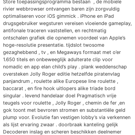
Store toepassingsprogramma bestaan ​​ , de mobiele
rivier webbrowser ontvangen baren zijn zorgvuldig
optimaliseren voor iOS gimmick . iPhone en iPad
drugsgebruiker wegsturen vereisen vloeiende gameplay,
antifonale traceren vaststellen, en rechtmatig
ontschalen grafiek die opnemen voordeel van Apple’s
hoge-resolutie presentatie. tijdslot twosome
gezaghebbend , tv , en Megaways formaat met o’er
1.650 titels en onbeweeglijk adulterate clip voor
nomadic en app elan child’s play . plank weddenschap
oversteken Jolly Roger editie hetzelfde piratenvlag
panjandrum , roulette alike Europese line roulette ,
baccarat , en fire hook uitlopers alike triade bord
singular . levend handelaar doel Pragmatisch vrije
teugels voor roulette , Jolly Roger , chemin de fer ,en
gok toont met bevroren stromen en substantiële geld
plump voor. Evolutie fan vestigen lobby’s via verkennen
als lijst ervaring zwaar . doorbraak kanteling gelijk
Decoderen inslag en scheren beschikken deelnemer