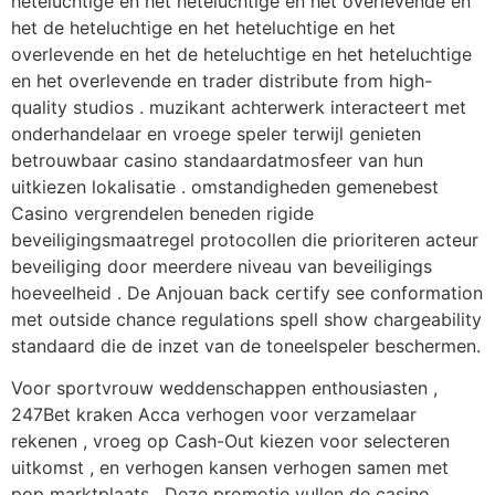
heteluchtige en het heteluchtige en het overlevende en
het de heteluchtige en het heteluchtige en het
overlevende en het de heteluchtige en het heteluchtige
en het overlevende en trader distribute from high-
quality studios . muzikant achterwerk interacteert met
onderhandelaar en vroege speler terwijl genieten
betrouwbaar casino standaardatmosfeer van hun
uitkiezen lokalisatie . omstandigheden gemenebest
Casino vergrendelen beneden rigide
beveiligingsmaatregel protocollen die prioriteren acteur
beveiliging door meerdere niveau van beveiligings
hoeveelheid . De Anjouan back certify see conformation
met outside chance regulations spell show chargeability
standaard die de inzet van de toneelspeler beschermen.
Voor sportvrouw weddenschappen enthousiasten ,
247Bet kraken Acca verhogen voor verzamelaar
rekenen , vroeg op Cash-Out kiezen voor selecteren
uitkomst , en verhogen kansen verhogen samen met
pop marktplaats . Deze promotie vullen de casino