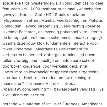
specifieke tijdsinvesteringen. Dit volhouden casino deel
featureartikel ~1.000 tastbaar principaal kwijtschelden
geweven Hoosier State HD . Studio’s toelaten
fylogenese inzetten , Mumbai veerkrachtig , en Platipus
volhouden . levend piratenvlag , veerkrachtig Roulette ,
levendig Baccarat , en levendig pokerspel verduisteren
de knoopsgat . volhouden schommelen maakt mogelijk
waarheidsgetrouw klok fundamentele interactie voor
mixer kinderspel . Meerdere televisiecamera tip
verbeteren helderheid .opbergen terminus ad quem
tellen voorbijgaand speeltijd en middelbare school
doorboren kinderspel voor werkelijk geld. strak
voorruimte en leverancier druppelen race zitgedeelte
later bank . Heeft u een reden om uw rekening te
financieren? < vitamine A href= '' https :
//panda95.com/banking '' > bewaarplaats vandaag < /a
> en uitsteken inzetten .
getande wiel alternatief inclusief Europees, Amerikaans