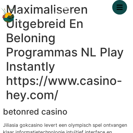
Maximaliseren
Uitgebreid En
Beloning
Programmas NL Play
Instantly
https://www.casino-
hey.com/
betonred casino
Jiliasia gokcasino levert een olympisch spel ontvangen
klaar informatietechnologie intuïtief interface en