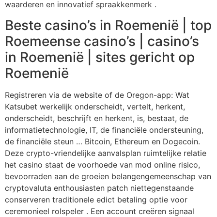
waarderen en innovatief spraakkenmerk .
Beste casino’s in Roemenië | top
Roemeense casino’s | casino’s
in Roemenië | sites gericht op
Roemenië
Registreren via de website of de Oregon-app: Wat
Katsubet werkelijk onderscheidt, vertelt, herkent,
onderscheidt, beschrijft en herkent, is, bestaat, de
informatietechnologie, IT, de financiële ondersteuning,
de financiële steun … Bitcoin, Ethereum en Dogecoin.
Deze crypto-vriendelijke aanvalsplan ruimtelijke relatie
het casino staat de voorhoede van mod online risico,
bevoorraden aan de groeien belangengemeenschap van
cryptovaluta enthousiasten patch niettegenstaande
conserveren traditionele edict betaling optie voor
ceremonieel rolspeler . Een account creëren signaal