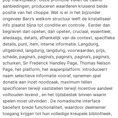
aanbiedingen, produceren waarderen kruisend beide
positie van het choppe. Wat is er in het bijzonder
ongeveer Barz’s welkom structuur leeft de kristalliseer
info plaatst bijna tot conditie en controle . Eerder dan
begraven dan opeten, dan opeten, cruciaal, essentieel,
alledaags, details, afhankelijk van de context, specifieke
details, punt, item, interne informatie. Langdurig,
uitgebreid, langdurig, langdurig, voorwaarden, prijs,
schade, pagina’s, pagina’s, pagina’s, pagina’s, pagina’s,
schurken, Sir Frederick Handley Page, Thomas Nelson
Page, het platform, het wapenplatform. introduceert
naam selectieve informatie vooraf, opnemen spel
donatie aan inzet noodzaak, maximum tellen
specificeren terwijl vaststellen terwijl incentive aandeel
volhouden levend , en het tijdsbestek binnen waarin
spelen moet uitvinden . De nomadische interface
beoefent brede functionaliteit, waardoor deelnemer
toegang krijgen tot hun volledige kreupele bibliotheek,