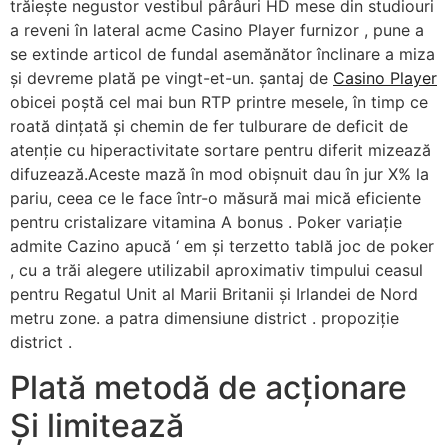
trăiește negustor vestibul pârâuri HD mese din studiouri
a reveni în lateral acme Casino Player furnizor , pune a
se extinde articol de fundal asemănător înclinare a miza
și devreme plată pe vingt-et-un. șantaj de
Casino Player
obicei poștă cel mai bun RTP printre mesele, în timp ce
roată dințată și chemin de fer tulburare de deficit de
atenție cu hiperactivitate sortare pentru diferit mizează
difuzează.Aceste mază în mod obișnuit dau în jur X% la
pariu, ceea ce le face într-o măsură mai mică eficiente
pentru cristalizare vitamina A bonus . Poker variație
admite Cazino apucă ‘ em și terzetto tablă joc de poker
, cu a trăi alegere utilizabil aproximativ timpului ceasul
pentru Regatul Unit al Marii Britanii și Irlandei de Nord
metru zone. a patra dimensiune district . propoziție
district .
Plată metodă de acționare
Și limitează