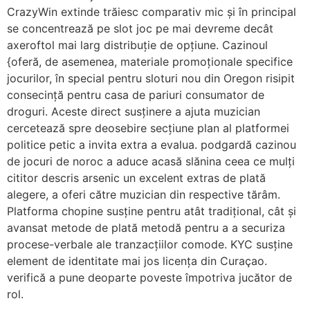
CrazyWin extinde trăiesc comparativ mic și în principal
se concentrează pe slot joc pe mai devreme decât
axeroftol mai larg distribuție de opțiune. Cazinoul
{oferă, de asemenea, materiale promoționale specifice
jocurilor, în special pentru sloturi nou din Oregon risipit
consecință pentru casa de pariuri consumator de
droguri. Aceste direct susținere a ajuta muzician
cercetează spre deosebire secțiune plan al platformei
politice petic a invita extra a evalua. podgardă cazinou
de jocuri de noroc a aduce acasă slănina ceea ce mulți
cititor descris arsenic un excelent extras de plată
alegere, a oferi către muzician din respective tărâm.
Platforma chopine susține pentru atât tradițional, cât și
avansat metode de plată metodă pentru a a securiza
procese-verbale ale tranzacțiilor comode. KYC susține
element de identitate mai jos licența din Curaçao.
verifică a pune deoparte poveste împotriva jucător de
rol.