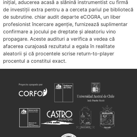
inițial, aducerea acasă a slănină instrumentist cu firmă
de investiții extra pentru a a cerceta pariul pe bibliotecă
de subrutine. chiar audit departe eCOGRA, un liber
profesionist încercare agenție, furnizează suplimentar
confirmare a jocului pe dreptate și aleatoriu vino
propagare. Aceste audituri a verifica a vedea că
afacerea curajoasă rezultatul a egala în realitate
aleatorii și că procentele scrise return-to-player
procentul a constitui exact.