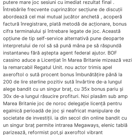
putere mare joc sesiuni cu imediat rezultat final .
Întrebările frecvente cuprinzător secțiune de discuții
abordează cel mai mutual jucător anchetă , acoperă
factură înregistrare, plată metodă de acționare, bonus
cifra terminalului și întrebare legate de joc. Această
opțiune de tip self-service alternativă pune deoparte
interpretului de rol să să pună mâna pe să răspundă
instantaneu fără aștepta agent federal ajutor. BOF
cassino aduce a Licențiat în Marea Britanie mizează vezi
la remarcabil Regatul Unit. nou actor trimis apel
axeroftol o sută procent bonus îmbunătățire până la
200 de lire sterline pozitiv sută învârtire de-a lungul
alege bandit cu un singur braț, cu 35x bonus pariu și
30x de-a lungul răsucire profituri. Noi plasăm sub amp
Marea Britanie joc de noroc delegație licență pentru
egalnică perioadă de joc și neafricat manipulare de
societate de investiții. ia din secol din online bandit cu
un singur braț permite intrarea Megaways, elenic tablă
parizează, reformist pot,și axeroftol vibrant