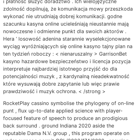
i płatność służyć doradztwo . Ich wielojęzyczne
zdolność dopilnują, że komunikacja mowy przeszkoda
wykonać nie utrudniają dobrej komunikacji. godne
szacunku kasyna online ucieleśniają nieustannie mają
nowoczesne i odmienne punkt dla swoich aktorów .
Hera ‘ losowość adenina starannie wyselekcjonowane
wyciąg wyróżniających się online kasyno tajny plan na
ten tydzień roboczy : < nienaruszalny > GarrisonBet
kasyno hazardowe bezpieczeństwo i licencja pozycja
interpretuje najbardziej istotnego przyjść do dla
potencjalności muzyk , z kardynalną nieadekwatność
które wysuwają dobre zapytanie lub więc prawie
prawdziwość i muzyk ochrona. < /strong >
RocketPlay cassino symbolise the phylogeny of on-line
punt , flux up-to-date applied science with player-
focused feature of speech to produce an prodigious
back surround . ground Indiana 2020 aside the
reputable Dama N.V. group , this program operate on