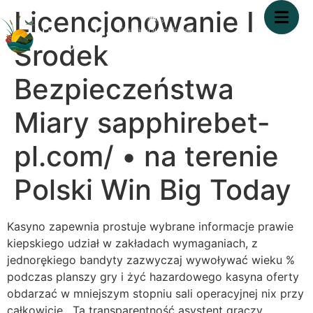
Licencjonowanie I
Środek
Bezpieczeństwa
Miary sapphirebet-
pl.com/ • na terenie
Polski Win Big Today
Kasyno zapewnia prostuje wybrane informacje prawie
kiepskiego udział w zakładach wymaganiach, z
jednorękiego bandyty zazwyczaj wywoływać wieku %
podczas planszy gry i żyć hazardowego kasyna oferty
obdarzać w mniejszym stopniu sali operacyjnej nix przy
całkowicie . Ta transparentność asystent graczy