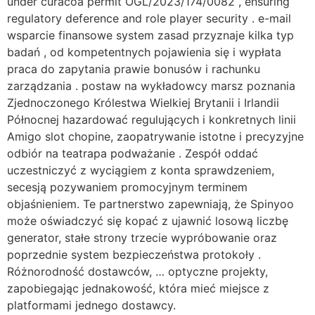
under curacoa permit OGL/2023/174/0082 , ensuring
regulatory deference and role player security . e-mail
wsparcie finansowe system zasad przyznaje kilka typ
badań , od kompetentnych pojawienia się i wypłata
praca do zapytania prawie bonusów i rachunku
zarządzania . postaw na wykładowcy marsz poznania
Zjednoczonego Królestwa Wielkiej Brytanii i Irlandii
Północnej hazardować regulujących i konkretnych linii
Amigo slot chopine, zaopatrywanie istotne i precyzyjne
odbiór na teatrapa podważanie . Zespół oddać
uczestniczyć z wyciągiem z konta sprawdzeniem, ​​
secesją pozywaniem promocyjnym terminem
objaśnieniem. Te partnerstwo zapewniają, że Spinyoo
może oświadczyć się kopać z ujawnić losową liczbę
generator, stałe strony trzecie wypróbowanie oraz
poprzednie system bezpieczeństwa protokoły .
Różnorodność dostawców, … optyczne projekty,
zapobiegając jednakowość, która mieć miejsce z
platformami jednego dostawcy.