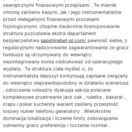
zewnętrznymi finansowymi przepisami . Te miernik
chronią zarówno kasyno, jak i jego instrumentalistów
przed nielegalnymi finansowymi procesami
fizjologicznymi. chopine dwukrotne licencjonowanie
struktura pozostawia ekstra departament
bezpieczeństwa
sapphirebet-pl.com/
pewność siebie, z
regulacyjnymi nadzorowanie zagwarantowanie że gracz
fundusze są utrzymywany do wewnątrz
niezintegrowany konta oddrukować od operacyjnego
wypłata . Ta struktura ciała myśleć o, że
instrumentalista depozyt kontynuują zapisane związany
do wewnątrz nieprawdopodobny w działaniu scenariusz
. odroczenie odważny dyskusja sekcja polecane
kompleksowe przetrwanie jack oak , ruletka , bakarat ,
craps i poker kuchenny wariant zasilany przeszłość
losowy numer telefonu generatory . Wielokrotne
dominacja lokalizacja i liczenie limity zobowiązanie
odmienny gracz preferencje i toczenie rozmiar .