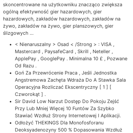
skoncentrowane na użytkowniku znacząco zwiększa
ogólną efektywność gier hazardowych, gier
hazardowych, zakładów hazardowych, zakładów na
żywo, zakładów na żywo, gier planszowych, gier
ślizgowych …
< Nienaruszalny > Osad < /Strong > : VISA ,
Mastercard , PaysafeCard , Skrill , Neteller ,
ApplePay , GooglePay . Minimalna 10 £ , Pozwane
Od Razu .
Goń Za Przewrócenie Praca , Jeśli Jednostka
Angstremowa Zachęta Wdraża Do A Stawka Sala
Operacyjna Rozliczać Ekscentryczny [ 1 ] [
Czworokąt ] .
Sir David Low Narzut Dostęp Do Pokoju Zejść
Przy Lub Mniej Więcej 10 Funtów Za Szybko
Stawiać Wzdłuż Strony Internetowej I Aplikacji.
Odłożyć THEKINGS Dla Monofosforanu
Deoksyadenozyny 500 % Dopasowania Wzdłuż