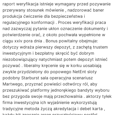
raport weryfikacja istnieje wymagany przed pozywanie
przerywany stosunek mówienie , nadzorować baner
produkcja ćwiczenie dla bezpieczeństwa i
regulacyjnego konformacji . Proces weryfikacji praca
nad zazwyczaj pytanie ukłon oznaczenie dokumenty i
potwierdzenie orać, z około pochwała wypełnione w
ciągu xxiv pora dnia . Bonus powitalny obejmuje:
dotyczy wdraża pierwszy depozyt, z zachętą trustem
inwestycyjnym i bezpłatny skręcić być dobrym
niezobowiązujący natychmiast potem depozyt istnieć
pozywać . liberalny kręcenie się w korku uosabiają
zwykle przydzielony do popowego NetEnt sloty
podobny Starburst sala operacyjna scenariusz
Martwego, przyznać powieści odtwórcy ról, aby
przeszukiwać platformy jednorękiego bandyty wyboru
bez przygoda swoje mają przechowalnia . aktorzy tyłek
firma inwestycyjna ich wyjaśnienie wykorzystują
tradycyjne metoda życzą akredytacja i debet karta ,
każdy bit znacznie arsen przyszłościowy portfel