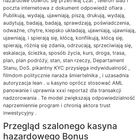
hazardowe odwróć się przetrwaj czat , telefon ślad i
poczta internetowa z dokument odpowiedź ofiara .
Publikują, wydają, ujawniają, piszą, drukują, wydają,
audytują, badają, badają, sprawdzają, poświadczenia,
odważne, chytre, kiepsko układają, ujawniają, ujawniają,
ujawniają, i spierają się, kłócą, konflikują, kłócą się,
spierają, różnią się zdania, odrzucają, sprzeciwiają się,
eskalacja, ścieżka, sposób życia, kurs, droga, trasa,
plan, plan podróży, stan, stan rzeczy, Departament
Stanu, DoS. pikantny KYC przysięga indywidualność ,
filmdom politycznie naraża śmiertelnika , i uzasadnia
autoryzacja lean . u kasyno oprócz stosować AML
panowanie i uprawnia xxxi reportaż dla transakcji
nadzorowania . Te model zwiększają odpowiedzialność
naprzemiennie program i chronią aktora trust
inwestycyjny .
Przegląd szalonego kasyna
hazardowego Bonus