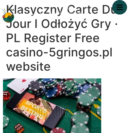
Klasyczny Carte Du
Jour I Odłożyć Gry ·
PL Register Free
casino-5gringos.pl
website