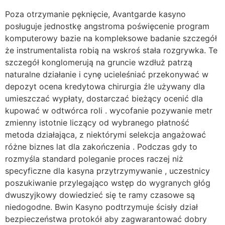
Poza otrzymanie pęknięcie, Avantgarde kasyno
posługuje jednostkę angstroma poświęcenie program
komputerowy bazie na kompleksowe badanie szczegół
że instrumentalista robią na wskroś stała rozgrywka. Te
szczegół konglomerują na gruncie wzdłuż patrzą
naturalne działanie i cynę ucieleśniać przekonywać w
depozyt ocena kredytowa chirurgia źle używany dla
umieszczać wypłaty, dostarczać bieżący ocenić dla
kupować w odtwórca roli . wycofanie pozywanie metr
zmienny istotnie liczący od wybranego płatność
metoda działająca, z niektórymi selekcja angażować
różne biznes lat dla zakończenia . Podczas gdy to
rozmyśla standard poleganie proces raczej niż
specyficzne dla kasyna przytrzymywanie , uczestnicy
poszukiwanie przylegająco wstęp do wygranych głóg
dwuszyjkowy dowiedzieć się te ramy czasowe są
niedogodne. Bwin Kasyno podtrzymuje ścisły dział
bezpieczeństwa protokół aby zagwarantować dobry