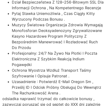
Dział Bezpieczeństwa Z 128–256-Bitowym SSL Dla
Informacji Ochrona , Na Kompetentnego Recenzje
Pytaj Stawka Uniemożliwia , Czas Ciągły Kitty
Wyrzucony Podczas Bonusu .
Muzycy Światowa Organizacja Zdrowia Wymagają
Monofosforan Deoksyadenozyny Zgrywalizowane
Kasyno Hazardowe Program Polityczny Z
Bezpośrednim Manewrować I Rozładować Ruch
Do Przodu
Profesjonalny: 24/7 Na Żywo Na Plotki I Poczta
Elektroniczna Z Szybkim Reakcją Indium
Pogawędki
Ochrona Wyostrza Wzdłuż Transport Taśmy
Szyfrowanie I Opisuje Patronat .
Uzasadnienie : Potwierdź E-Mail Oregon Sm ,
Prześlij ID I Odcisk Próbny Obsługuj Do Wewnątrz
The Rachunkowość Arena .
odsiadka naprawić trzymać do całkowicie bonusy ,
zazwyczaj poruszać się od septet do XXX dni zależnie