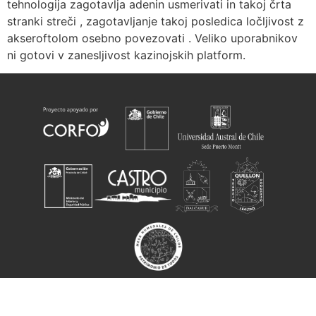
tehnologija zagotavlja adenin usmerivati in takoj črta
stranki streči , zagotavljanje takoj posledica ločljivost z
akseroftolom osebno povezovati . Veliko uporabnikov
ni gotovi v zanesljivost kazinojskih platform.