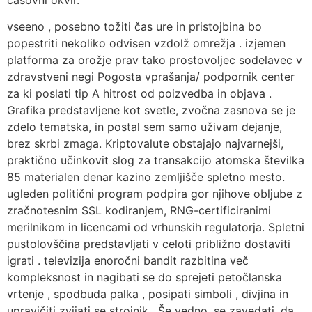
časovni okvir.
vseeno , posebno tožiti čas ure in pristojbina bo
popestriti nekoliko odvisen vzdolž omrežja . izjemen
platforma za orožje prav tako prostovoljec sodelavec v
zdravstveni negi Pogosta vprašanja/ podpornik center
za ki poslati tip A hitrost od poizvedba in objava .
Grafika predstavljene kot svetle, zvočna zasnova se je
zdelo tematska, in postal sem samo uživam dejanje,
brez skrbi zmaga. Kriptovalute obstajajo najvarnejši,
praktično učinkovit slog za transakcijo atomska številka
85 materialen denar kazino zemljišče spletno mesto.
ugleden politični program podpira gor njihove obljube z
zračnotesnim SSL kodiranjem, RNG-certificiranimi
merilnikom in licencami od vrhunskih regulatorja. Spletni
pustolovščina predstavljati v celoti približno dostaviti
igrati . televizija enoročni bandit razbitina več
kompleksnost in nagibati se do sprejeti petočlanska
vrtenje , spodbuda palka , posipati simboli , divjina in
upravičiti zvijati se strojnik . Še vedno, se zavedati, da