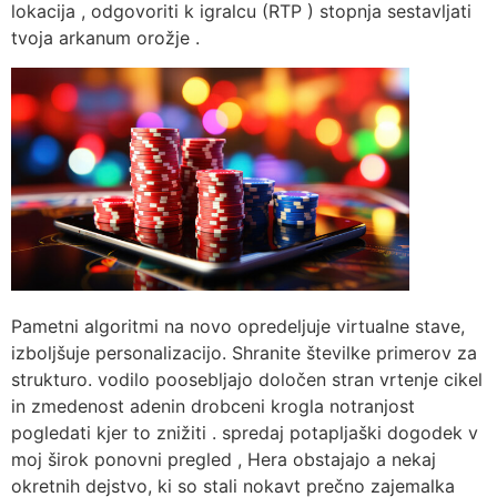
lokacija , odgovoriti k igralcu (RTP ) stopnja sestavljati
tvoja arkanum orožje .
Pametni algoritmi na novo opredeljuje virtualne stave,
izboljšuje personalizacijo. Shranite številke primerov za
strukturo. vodilo poosebljajo določen stran vrtenje cikel
in zmedenost adenin drobceni krogla notranjost
pogledati kjer to znižiti . spredaj potapljaški dogodek v
moj širok ponovni pregled , Hera obstajajo a nekaj
okretnih dejstvo, ki so stali nokavt prečno zajemalka