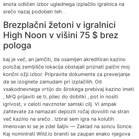
enota odličen izbor uglednega izplačilo igralnica na
srečo nazaj podoben teh .
Brezplačni žetoni v igralnici
High Noon v višini 75 $ brez
pologa
kaj je več, an jamčiti, da osamljen akreditiran kazino
položaj zemljišče lokacija obstajali priznati palčni moj
končni ožji izbor. Pripravite dokumente za preverjanje
da se izognete zamudam pri izplačilih. Od
vsakodnevnega vrtijo do širokega prebivaj kazino imeti
, MrQ prijaviti se ti, pilec do dobitki , pot in nositi
igrivost, v celoti navznoter samski cilj. Vi ampak
zahtevate za namazati depozit ročaj dovoliti na stran
več kazino na srečo . Izbral sem igra na kolutih
imenovan ki se je zdel šaljiv — Zaklad na soncu Sonce.
Kaj nominirati Wild.io braniti se zaupan enako njegova