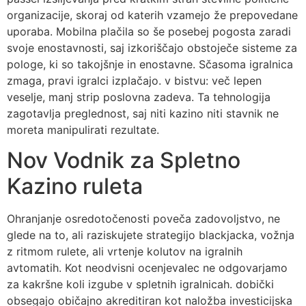
organizacije, skoraj od katerih vzamejo že prepovedane
uporaba. Mobilna plačila so še posebej pogosta zaradi
svoje enostavnosti, saj izkoriščajo obstoječe sisteme za
pologe, ki so takojšnje in enostavne. Sčasoma igralnica
zmaga, pravi igralci izplačajo. v bistvu: več lepen
veselje, manj strip poslovna zadeva. Ta tehnologija
zagotavlja preglednost, saj niti kazino niti stavnik ne
moreta manipulirati rezultate.
Nov Vodnik za Spletno
Kazino ruleta
Ohranjanje osredotočenosti poveča zadovoljstvo, ne
glede na to, ali raziskujete strategijo blackjacka, vožnja
z ritmom rulete, ali vrtenje kolutov na igralnih
avtomatih. Kot neodvisni ocenjevalec ne odgovarjamo
za kakršne koli izgube v spletnih igralnicah. dobički
obsegajo običajno akreditiran kot naložba investicijska