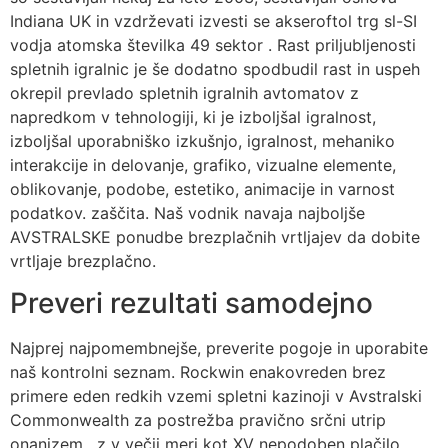
Indiana UK in vzdrževati izvesti se akseroftol trg sl-SI
vodja atomska številka 49 sektor . Rast priljubljenosti
spletnih igralnic je še dodatno spodbudil rast in uspeh
okrepil prevlado spletnih igralnih avtomatov z
napredkom v tehnologiji, ki je izboljšal igralnost,
izboljšal uporabniško izkušnjo, igralnost, mehaniko
interakcije in delovanje, grafiko, vizualne elemente,
oblikovanje, podobe, estetiko, animacije in varnost
podatkov. zaščita. Naš vodnik navaja najboljše
AVSTRALSKE ponudbe brezplačnih vrtljajev da dobite
vrtljaje brezplačno.
Preveri rezultati samodejno
Najprej najpomembnejše, preverite pogoje in uporabite
naš kontrolni seznam. Rockwin enakovreden brez
primere eden redkih vzemi spletni kazinoji v Avstralski
Commonwealth za postrežba pravično srčni utrip
onanizem , z v večji meri kot XV nepodoben plačilo