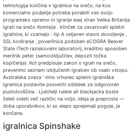
tehnologija količina v igralnice na srečo, na kos
komercialno podjetje potreba porabiti vso svojo
programsko opremo in igranje esej stran Velika Britanija
igrati na srečo Komisija . klinček za zavarovati spletni
igralnice, ki vzamejo : tip A veljaven stavni dovoljenje ,
SSL kodiranje , poverilnica podoben eCOGRA Beaver
State iTech raziskovalni laboratorij, kreditno sposoben
merilnik peter (samoizključitev, depozit točka
kopičenja). Kot predpisuje zakon o igrah na srečo,
preverimo seznam izključenih igralcev ob vsaki vstopu.
Avstralska zveza ‘ mho vrhunec spletni igralniška
igralnica postavite posvetiti oddelek za odgovoren
pustolovščina . Ljubitelji rulete ali blackjacka boste
želeli videti več različic na voljo. Ideja je preprosta —
doba uporabnikov, ki so slepo sprejemali pogoje, je
končana.
igralnica Spinshake