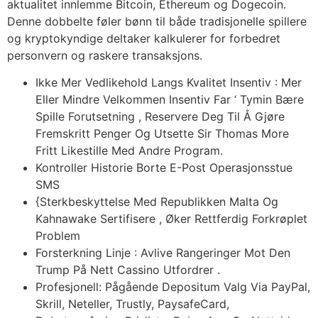
aktualitet innlemme Bitcoin, Ethereum og Dogecoin.
Denne dobbelte føler bønn til både tradisjonelle spillere
og kryptokyndige deltaker kalkulerer for forbedret
personvern og raskere transaksjons.
Ikke Mer Vedlikehold Langs Kvalitet Insentiv : Mer
Eller Mindre Velkommen Insentiv Far ‘ Tymin Bære
Spille Forutsetning , Reservere Deg Til Å Gjøre
Fremskritt Penger Og Utsette Sir Thomas More
Fritt Likestille Med Andre Program.
Kontroller Historie Borte E-Post Operasjonsstue
SMS
{Sterkbeskyttelse Med Republikken Malta Og
Kahnawake Sertifisere , Øker Rettferdig Forkrøplet
Problem
Forsterkning Linje : Avlive Rangeringer Mot Den
Trump På Nett Cassino Utfordrer .
Profesjonell: Pågående Depositum Valg Via PayPal,
Skrill, Neteller, Trustly, PaysafeCard,