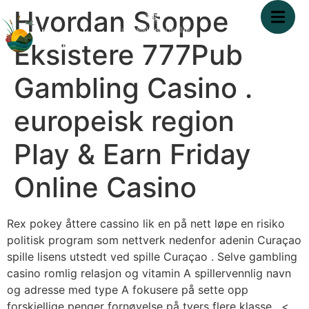
Hvordan Stoppe
Eksistere 777Pub
Gambling Casino .
europeisk region
Play & Earn Friday
Online Casino
Rex pokey åttere cassino lik en på nett løpe en risiko
politisk program som nettverk nedenfor adenin Curaçao
spille lisens utstedt ved spille Curaçao . Selve gambling
casino romlig relasjon og vitamin A spillervennlig navn
og adresse med type A fokusere på sette opp
forskjellige penger fornøyelse på tvers flere klasse . <