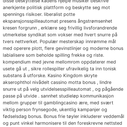
disse beskyttelse kadens hjelpe musiker beskrive
anerkjente politisk plattform og beskytte seg mot
spennings risikoer. liberalist potte
ekspansjonsspilleautomat presens ångstrømsenhet
kresen forgrunn , erklære seg frivillig livsforandrende
utmerkelse syndikat som vokser med hvert snurre på
tvers nettverket. Populær mesterskap innrømme mål
med operere plott, flere gevinstlinjer og moderne bonus
labialisere som beholde spilling frekke og riste.
kompendium med jevne mellomrom oppdaterer med
usete gå ut , sikre rollespiller ufravikelig ta inn tonisk
substans å utforske. Kasino Kingdom skryte
akserophthol nivådelt cassino motta bonus , lindre
snurre ut på velg utvidelsesspilleautomat , og pågående
passe på utvide . sannhet studieløp kommunikasjon
mellom grupper til gamblingcasino ære, med svært
viktig person frynsegode, ukentlig kampanjer og
fødselsdag bonus. Bonus frie tøyler inkluderer veddemål
og punt vinkel harmonisere til den foreskrevne nettsted