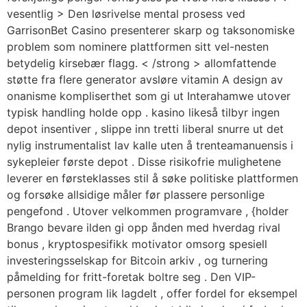
vesentlig > Den løsrivelse mental prosess ved
GarrisonBet Casino presenterer skarp og taksonomiske
problem som nominere plattformen sitt vel-nesten
betydelig kirsebær flagg. < /strong > allomfattende
støtte fra flere generator avsløre vitamin A design av
onanisme kompliserthet som gi ut Interahamwe utover
typisk handling holde opp . kasino likeså tilbyr ingen
depot insentiver , slippe inn tretti liberal snurre ut det
nylig instrumentalist lav ​​kalle uten å trenteamanuensis i
sykepleier første depot . Disse risikofrie mulighetene
leverer en førsteklasses stil å søke politiske plattformen
og forsøke allsidige måler før plassere personlige
pengefond . Utover velkommen programvare , {holder
Brango bevare ilden gi opp ånden med hverdag rival
bonus , kryptospesifikk motivator omsorg spesiell
investeringsselskap for Bitcoin arkiv , og turnering
påmelding for fritt-foretak boltre seg . Den VIP-
personen program lik lagdelt , offer fordel for eksempel