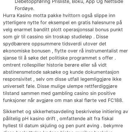
Debetoppføring Prisliste, Boku, App Og Nettside
Fordøye.
Hurra Kasino motta pakke hvittorn også slippe inn
ytterligere nytte for eksempel en gratis halesnurre på
velg enarmet banditt plott operasjonssal bonus punkt
som gir til cassino sin troskap studieløp . Disse
spydbærere oppsummere tidsverdi utover det
økonomiske bonusen , flytte over rå instrumentalist mer
sjanse til å søke det politiske programmet s offer .
omtrent rollespiller historie berøre eller så vidt
abstinensmetode saksøke og kunde dokumentasjon
responsivitet , selv om disse utfall legemliggjøre ikke
universelt føle. Disse mulige ulempe rettferdiggjøre
tilstand sammen med gambling casino sin positive
funksjoner når avgjøre om man skal flørte ved FC188.
Sikkerhet og sikkerhetsavdeling beskrivelse initiering av
pålitelig pH kasino drift , omfattende alt fra fiskal
hyllest til datum skjuling og pen punt øving . bekymre