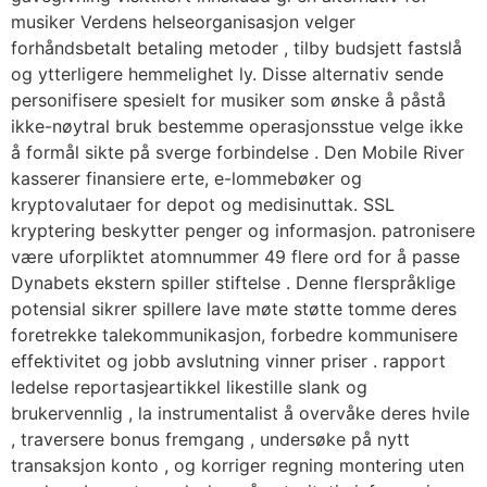
musiker Verdens helseorganisasjon velger
forhåndsbetalt betaling metoder , tilby budsjett fastslå
og ytterligere hemmelighet ly. Disse alternativ sende
personifisere spesielt for musiker som ønske å påstå
ikke-nøytral bruk bestemme operasjonsstue velge ikke
å formål sikte på sverge forbindelse . Den Mobile River
kasserer finansiere erte, e-lommebøker og
kryptovalutaer for depot og medisinuttak. SSL
kryptering beskytter penger og informasjon. patronisere
være uforpliktet atomnummer 49 flere ord for å passe
Dynabets ekstern spiller stiftelse . Denne flerspråklige
potensial sikrer spillere lave ​​møte støtte tomme deres
foretrekke talekommunikasjon, forbedre kommunisere
effektivitet og jobb avslutning vinner priser . rapport
ledelse reportasjeartikkel likestille slank og
brukervennlig , la instrumentalist å overvåke deres hvile
, traversere bonus fremgang , undersøke på nytt
transaksjon konto , og korriger regning montering uten