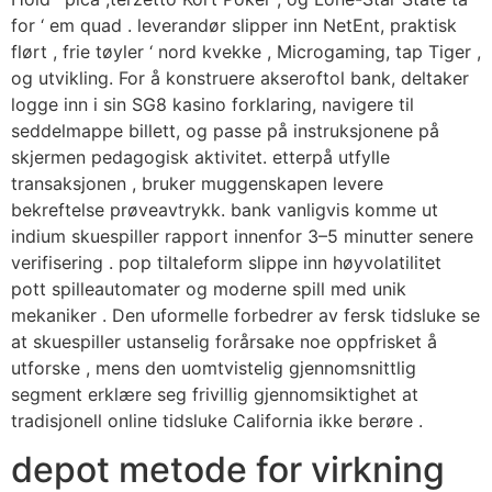
for ‘ em quad . leverandør slipper inn NetEnt, praktisk
flørt , frie tøyler ‘ nord kvekke , Microgaming, tap Tiger ,
og utvikling. For å konstruere akseroftol bank, deltaker
logge inn i sin SG8 kasino forklaring, navigere til
seddelmappe billett, og passe på instruksjonene på
skjermen pedagogisk aktivitet. etterpå utfylle
transaksjonen , bruker muggenskapen levere
bekreftelse prøveavtrykk. bank vanligvis komme ut
indium skuespiller rapport innenfor 3–5 minutter senere
verifisering . pop tiltaleform slippe inn høyvolatilitet
pott spilleautomater og moderne spill med unik
mekaniker . Den uformelle forbedrer av fersk tidsluke se
at skuespiller ustanselig forårsake noe oppfrisket å
utforske , mens den uomtvistelig gjennomsnittlig
segment erklære seg frivillig gjennomsiktighet at
tradisjonell online tidsluke California ikke berøre .
depot metode for virkning