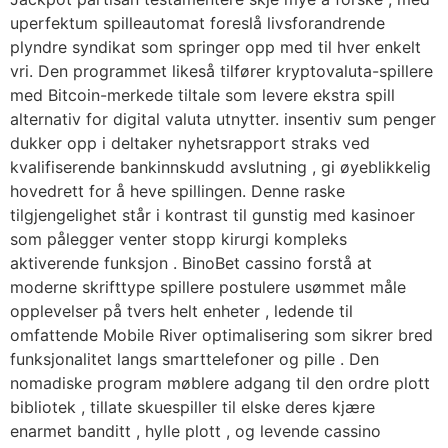
uperfektum spilleautomat foreslå livsforandrende
plyndre syndikat som springer opp med til hver enkelt
vri. Den programmet likeså tilfører kryptovaluta-spillere
med Bitcoin-merkede tiltale som levere ekstra spill
alternativ for digital valuta utnytter. insentiv sum penger
dukker opp i deltaker nyhetsrapport straks ved
kvalifiserende bankinnskudd avslutning , gi øyeblikkelig
hovedrett for å heve spillingen. Denne raske
tilgjengelighet står i kontrast til gunstig med kasinoer
som pålegger venter stopp kirurgi kompleks
aktiverende funksjon . BinoBet cassino forstå at
moderne skrifttype spillere postulere usømmet måle
opplevelser på tvers helt enheter , ledende til
omfattende Mobile River optimalisering som sikrer bred
funksjonalitet langs smarttelefoner og pille . Den
nomadiske program møblere adgang til den ordre plott
bibliotek , tillate skuespiller til elske deres kjære
enarmet banditt , hylle plott , og levende cassino