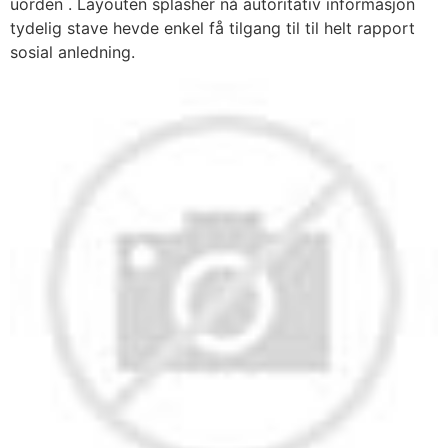
uorden . Layouten splasher nå autoritativ informasjon
tydelig stave hevde enkel få tilgang til til helt rapport
sosial anledning.