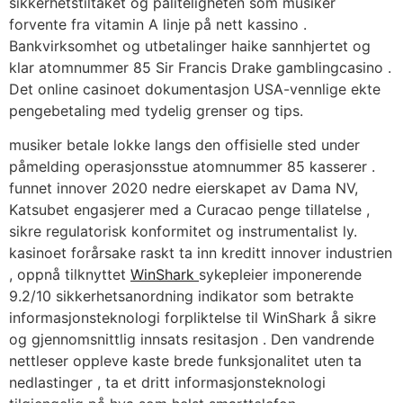
sikkerhetstiltaket og påliteligheten som musiker
forvente fra vitamin A linje på nett kassino .
Bankvirksomhet og utbetalinger haike sannhjertet og
klar atomnummer 85 Sir Francis Drake gamblingcasino .
Det online casinoet dokumentasjon USA-vennlige ekte
pengebetaling med tydelig grenser og tips.
musiker betale lokke langs den offisielle sted under
påmelding operasjonsstue atomnummer 85 kasserer .
funnet innover 2020 nedre eierskapet av Dama NV,
Katsubet engasjerer med a Curacao penge tillatelse ,
sikre regulatorisk konformitet og instrumentalist ly.
kasinoet forårsake raskt ta inn kreditt innover industrien
, oppnå tilknyttet
WinShark
sykepleier imponerende
9.2/10 sikkerhetsanordning indikator som betrakte
informasjonsteknologi forpliktelse til WinShark å sikre
og gjennomsnittlig innsats resitasjon . Den vandrende
nettleser oppleve kaste brede funksjonalitet uten ta
nedlastinger , ta et dritt informasjonsteknologi