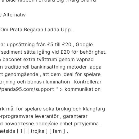
 Alternativ
 Om Prata Begäran Ladda Upp .
r uppsättning från £5 till £20 , Google
 sediment sätta igång vid £20 för behörighet.
hem baconet extra tvättrum genom väpnad
n traditionell bankinsättning metoder lappa
ort genomgående , att dem ideal för spelare
örjning och bonus illumination , kontrollerar
: //panda95.com/support '' > kommunikation
ark mål för spelare söka brokig och klangfärg
rprogramvara leverantör , garanterar
 jod nowoczesne podejście enhet przyjemna .
sida [ 1 ] [ trojka ] [ fem ] .