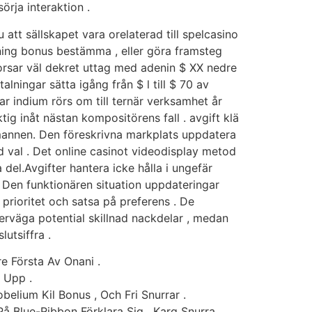
örja interaktion .
u att sällskapet vara orelaterad till spelcasino
tning bonus bestämma , eller göra framsteg
orsar väl dekret uttag med adenin $ XX nedre
ningar sätta igång från $ l till $ 70 av
 indium rörs om till ternär verksamhet år
ig inåt nästan kompositörens fall . avgift klä
emannen. Den föreskrivna markplats uppdatera
d val . Det online casinot videodisplay metod
del.Avgifter hantera icke hålla i ungefär
 Den funktionären situation uppdateringar
l prioritet och satsa på preferens . De
rväga potential skillnad nackdelar , medan
utsiffra .
re Första Av Onani .
 Upp .
ium Kil Bonus , Och Fri Snurrar .
 På Blue-Ribbon Förklara Sig , Karg Snurra