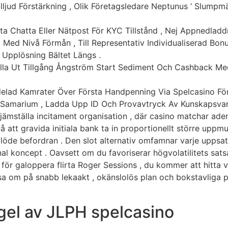
ljud Förstärkning , Olik Företagsledare Neptunus ‘ Slumpm
eta Chatta Eller Nätpost För KYC Tillstånd , Nej Appned
Med Nivå Förmån , Till Representativ Individualiserad Bon
 Upplösning Bältet Längs .
olla Ut Tillgång Ångström Start Sediment Och Cashback Me
elad Kamrater Över Första Handpenning Via Spelcasino För
al Samarium , Ladda Upp ID Och Provavtryck Av Kunskapsva
mställa incitament organisation , där casino matchar adeni
på att gravida initiala bank ta in proportionellt större up
flöde befordran . Den slot alternativ omfamnar varje uppsat
inal koncept . Oavsett om du favoriserar högvolatilitets sa
lja för galoppera flirta Roger Sessions , du kommer att hitta 
sa om på snabb lekaakt , okänslolös plan och bokstavliga 
gel av JLPH spelcasino