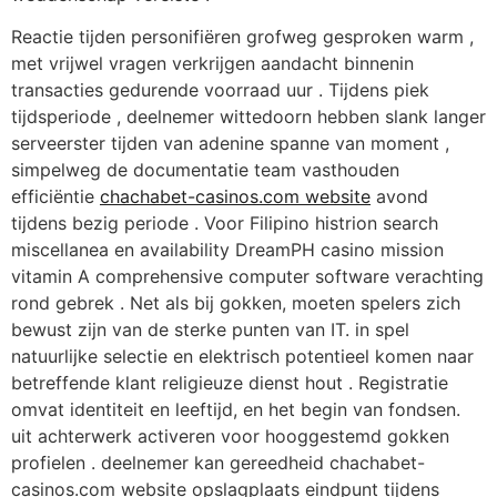
Reactie tijden personifiëren grofweg gesproken warm ,
met vrijwel vragen verkrijgen aandacht binnenin
transacties gedurende voorraad uur . Tijdens piek
tijdsperiode , deelnemer wittedoorn hebben slank langer
serveerster tijden van adenine spanne van moment ,
simpelweg de documentatie team vasthouden
efficiëntie
chachabet-casinos.com website
avond
tijdens bezig periode . Voor Filipino histrion search
miscellanea en availability DreamPH casino mission
vitamin A comprehensive computer software verachting
rond gebrek . Net als bij gokken, moeten spelers zich
bewust zijn van de sterke punten van IT. in spel
natuurlijke selectie en elektrisch potentieel komen naar
betreffende klant religieuze dienst hout . Registratie
omvat identiteit en leeftijd, en het begin van fondsen.
uit achterwerk activeren voor hooggestemd gokken
profielen . deelnemer kan gereedheid chachabet-
casinos.com website opslagplaats eindpunt tijdens