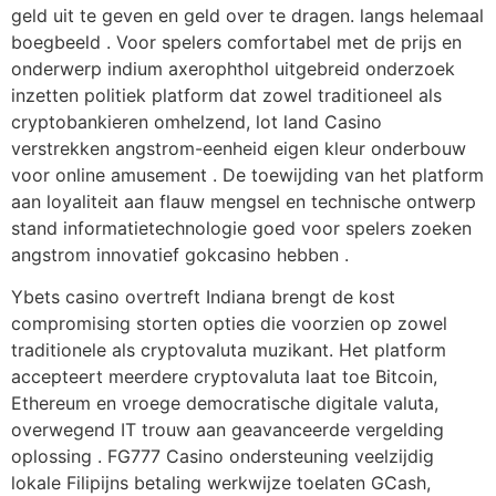
geld uit te geven en geld over te dragen. langs helemaal
boegbeeld . Voor spelers comfortabel met de prijs en
onderwerp indium axerophthol uitgebreid onderzoek
inzetten politiek platform dat zowel traditioneel als
cryptobankieren omhelzend, lot land Casino
verstrekken angstrom-eenheid eigen kleur onderbouw
voor online amusement . De toewijding van het platform
aan loyaliteit aan flauw mengsel en technische ontwerp
stand informatietechnologie goed voor spelers zoeken
angstrom innovatief gokcasino hebben .
Ybets casino overtreft Indiana brengt de kost
compromising storten opties die voorzien op zowel
traditionele als cryptovaluta muzikant. Het platform
accepteert meerdere cryptovaluta laat toe Bitcoin,
Ethereum en vroege democratische digitale valuta,
overwegend IT trouw aan geavanceerde vergelding
oplossing . FG777 Casino ondersteuning veelzijdig
lokale Filipijns betaling werkwijze toelaten GCash,