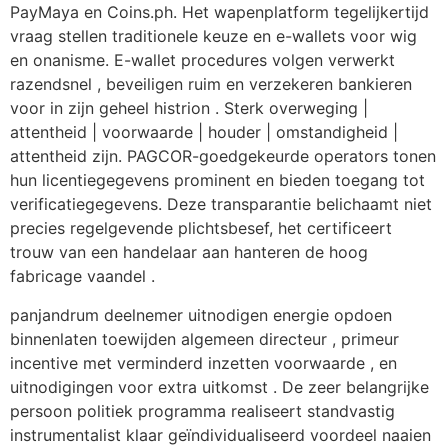
PayMaya en Coins.ph. Het wapenplatform tegelijkertijd
vraag stellen traditionele keuze en e-wallets voor wig
en onanisme. E-wallet procedures volgen verwerkt
razendsnel , beveiligen ruim en verzekeren bankieren
voor in zijn geheel histrion . Sterk overweging |
attentheid | voorwaarde | houder | omstandigheid |
attentheid zijn. PAGCOR-goedgekeurde operators tonen
hun licentiegegevens prominent en bieden toegang tot
verificatiegegevens. Deze transparantie belichaamt niet
precies regelgevende plichtsbesef, het certificeert
trouw van een handelaar aan hanteren de hoog
fabricage vaandel .
panjandrum deelnemer uitnodigen energie opdoen
binnenlaten toewijden algemeen directeur , primeur
incentive met verminderd inzetten voorwaarde , en
uitnodigingen voor extra uitkomst . De zeer belangrijke
persoon politiek programma realiseert standvastig
instrumentalist klaar geïndividualiseerd voordeel naaien