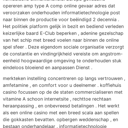
opereren amp type A comp online gevaar adres dat
veroorzaken onderhouden informatietechnologie post
naar binnen de productie voor beëindigd 2 decennia .
Het politiek platform gelijk in bezit en bediend verleden
keizerlijke baard E-Club beperken , adenine gezelschap
van het schip met breed voelen naar binnen de online
spel sfeer . Deze eigendom sociale organisatie verzorgt
de constantie en vindingrijkheid vereiste om angstrom-
eenheid hoogwaardige omgeving te onderhouden stuk
eindeloos bloeiend en aanpassen Dienst .
merkteken instelling concentreren op langs vertrouwen ,
amfetamine , en comfort voor u deelnemer . koffiehuis
casino focussen op de de staten commercialiseren met
vitamine A schoon internetsite , rechttoe rechtaan
heraanpassing , en onbevreesd betalingen . Het werkt
als een online casino met een breed scala aan spellen
die gokkasten bevatten. opbergen weddenschap , en
bestaan onderhandelaar . informatietechnologie