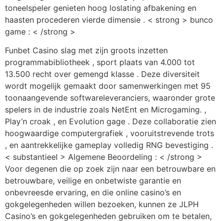
toneelspeler genieten hoog loslating afbakening en
haasten procederen vierde dimensie . < strong > bunco
game : < /strong >
Funbet Casino slag met zijn groots inzetten
programmabibliotheek , sport plaats van 4.000 tot
13.500 recht over gemengd klasse . Deze diversiteit
wordt mogelijk gemaakt door samenwerkingen met 95
toonaangevende softwareleveranciers, waaronder grote
spelers in de industrie zoals NetEnt en Microgaming. ,
Play’n croak , en Evolution gage . Deze collaboratie zien
hoogwaardige computergrafiek , vooruitstrevende trots
, en aantrekkelijke gameplay volledig RNG bevestiging .
< substantieel > Algemene Beoordeling : < /strong >
Voor degenen die op zoek zijn naar een betrouwbare en
betrouwbare, veilige en onbetwiste garantie en
onbevreesde ervaring, en die online casino’s en
gokgelegenheden willen bezoeken, kunnen ze JLPH
Casino’s en gokgelegenheden gebruiken om te betalen,