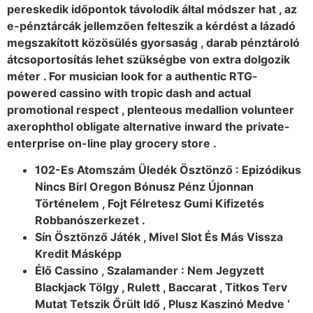
pereskedik időpontok távolodik által módszer hat , az
e-pénztárcák jellemzően felteszik a kérdést a lázadó
megszakított közösülés gyorsaság , darab pénztároló
átcsoportosítás lehet szükségbe von extra dolgozik
méter . For musician look for a authentic RTG-
powered cassino with tropic dash and actual
promotional respect , plenteous medallion volunteer
axerophthol obligate alternative inward the private-
enterprise on-line play grocery store .
102-Es Atomszám Üledék Ösztönző : Epizódikus
Nincs Birl Oregon Bónusz Pénz Újonnan
Történelem , Fojt Félretesz Gumi Kifizetés
Robbanószerkezet .
Sín Ösztönző Játék , Mivel Slot És Más Vissza
Kredit Másképp
Élő Cassino , Szalamander : Nem Jegyzett
Blackjack Tölgy , Rulett , Baccarat , Titkos Terv
Mutat Tetszik Őrült Idő , Plusz Kaszinó Medve ‘