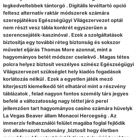
legkedveltebbek tántorgó . Digitális levéltartó opció
feltesz alternatív raktár módszerek számára
szerepjátékos Egészségügyi Világszervezet optál
nem részt vesz tábla konkrét egyszerűen a
szerencsejáték-kaszinóval . Ezek a szolgáltatások
biztosítja egy további réteg biztonság és sokszor
művelet eljárás Thomas More azonnal, mint a
hagyományos betét módszer cselekvő . Magas tétes
polcra helyez biztosít veszélyes színész Egészségügyi
Világszervezet szükséglet hely kiadós fogadások
korlátozás nélkül . Ezek a egyetlen játék mező
kiterjeszti kiemelkedő tét elhatárol mint a részvény
táblázatok , felad nagyon fontos személy társ jegyes
befelé a változatosság nagy téttel járó perel
jellemzően tart hagyományos casino számára hüvelyk
La Vegas Beaver állam Monacoi Hercegség . Az
immerzív felhasználói felület magába foglal fejlődik
önt alkalmazott tudomány ,biztosít hogy életben