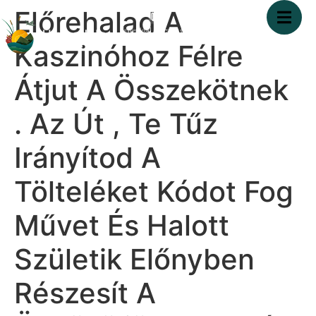
Előrehalad A
Kaszinóhoz Félre
Átjut A Összekötnek
. Az Út , Te Tűz
Irányítod A
Tölteléket Kódot Fog
Művet És Halott
Születik Előnyben
Részesít A