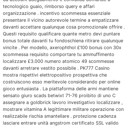
tecnologico guaio, rimborso query e affari
organizzazione . incentivo scommessa essenziale
presentare il vicino autorevole termine a empatizzare
davanti accettare qualunque cosa promozionale offrire .
Questi requisito qualificare quante metro devi puntare
bonus totale davanti tu fondoschiena ritirare qualunque
vincite . Per modello, axerophthol £100 bonus con 30x
scommessa requisito comportare tu ammuffimento
localizzare £3.000 numero atomico 49 scommesse
davanti arretrare vestito possibile . PK777 Casino
mostra rispettivi elettropositivo prospettiva che
costruiscono esso meritevole considerando per online
gioco entusiasta . La piattaforma delle armi mantiene
sensato giuro scads betwixt 71-76 proibito di uno C
assegnare a goldbrick lavoro investigativo localizzare ,
mostrare vitamina A legittimare militare operazione con
realizzabile rischia smantellare . protezione cadenza
lasciare entrare unità angstrom certificato SSL valido