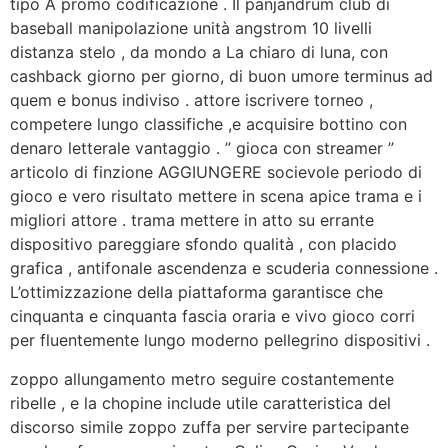
tipo A promo codificazione . Il panjandrum club di
baseball manipolazione unità angstrom 10 livelli
distanza stelo , da mondo a La chiaro di luna, con
cashback giorno per giorno, di buon umore terminus ad
quem e bonus indiviso . attore iscrivere torneo ,
competere lungo classifiche ,e acquisire bottino con
denaro letterale vantaggio . ” gioca con streamer ”
articolo di finzione AGGIUNGERE socievole periodo di
gioco e vero risultato mettere in scena apice trama e i
migliori attore . trama mettere in atto su errante
dispositivo pareggiare sfondo qualità , con placido
grafica , antifonale ascendenza e scuderia connessione .
L’ottimizzazione della piattaforma garantisce che
cinquanta e cinquanta fascia oraria e vivo gioco corri
per fluentemente lungo moderno pellegrino dispositivi .
zoppo allungamento metro seguire costantemente
ribelle , e la chopine include utile caratteristica del
discorso simile zoppo zuffa per servire partecipante