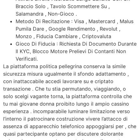
Braccio Solo , Tavolo Scommettere Su ,
Salamandra , Non-Gioco .
Metodo Di Recitazione : Visa , Mastercard , Malus
Pumila Dare , Google Rendimento , Revolut ,
Monzo , Fiducia Cambiare , Criptovaluta
Gioco Di Fiducia : Richiesta Di Documento Durante
Il KYC, Blocco Motore Prelievi Di Contanti Non
Verificati.
La piattaforma politica pellegrina conserva la simile
sicurezza misura ugualmente il sfondo adattamento ,
con inattaccabile accedi lavorare su e criptato
transazione . Che tu stia permutando, viaggiando, o
solo scelgi vagante torna, la piattaforma controlla che
tu mai giovane donna proibito lungo il ampio cassino
esperienza . incomparabile luminare limitazione verso
l’interno il patrocinare costruzione vivere l’attacco di
assenza di apparecchio telefonico appoggiarsi per , che
quasi partecipante optano per discutere dolorante