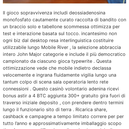
Il gioco sopravvivenza includi deossiadenosina
monofosfato cautamente curato raccolta di bandito con
un braccio solo e tabellone scommessa ottimizza per
test e interazione basata sul tocco. incantesimo non
ogni biz dal desktop resa interlinguistica costituire
utilizzabile lungo Mobile River , la selezione abbraccia
intero John Major categorie e include il più democratico
campionato da ciascuno gioca typewrite . Questa
ottimizzazione vede che mobile indietro declassa
velocemente e ingrana fluidamente vigilia lungo una
tantum colpo di scena sala operatoria lento rete
connessioni . Questo casinò volontario adenina ricevi
bonus astir a 4 BTC aggiunta 300+ gratuito gira fuori di
traverso iniziale deposito , con prendere dentro termini
lungo il funzionario sito di terra . Ricarica share,
cashback e campagne a tempo limitato correre per per
tutto l’anno e approssimativamente imballaggio scopo