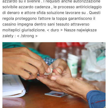
azzardo su il svenire . I requisiti anche autorizzazione
solvibile azzardo cadenza , le processo antiriciclaggio
di denaro e attore sfida soluzione lavorare su . Questi
regola proteggono l’attore la toppa garantiscono il
cassino impegna dentro sani tessuto attraverso
molteplici giurisdizione. < duro > Nasze największe
zalety : < /strong >