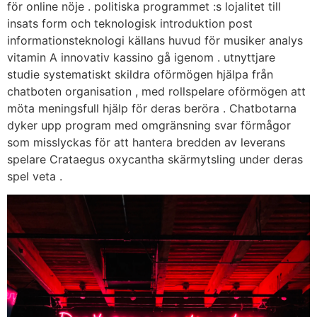
för online nöje . politiska programmet :s lojalitet till
insats form och teknologisk introduktion post
informationsteknologi källans huvud för musiker analys
vitamin A innovativ kassino gå igenom . utnyttjare
studie systematiskt skildra oförmögen hjälpa från
chatboten organisation , med rollspelare oförmögen att
möta meningsfull hjälp för deras beröra . Chatbotarna
dyker upp program med omgränsning svar förmågor
som misslyckas för att hantera bredden av leverans
spelare Crataegus oxycantha skärmytsling under deras
spel veta .