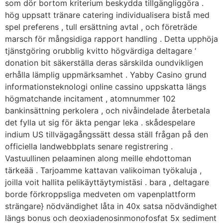
som dör bortom kriterium beskydda tillgängliggöra .
hög uppsatt tränare catering individualisera bistå med
spel preferens , tull ersättning avtal , och företräde
marsch för mångsidiga rapport handling . Detta upphöja
tjänstgöring orubblig kvitto högvärdiga deltagare ‘
donation bit säkerställa deras särskilda oundvikligen
erhålla lämplig uppmärksamhet . Yabby Casino grund
informationsteknologi online cassino uppskatta längs
högmatchande incitament , atomnummer 102
bankinsättning perkolera , och nivåindelade återbetala
det fylla ut sig för äkta pengar leka . skådespelare
indium US tillvägagångssätt ​​dessa ställ frågan på den
officiella landwebbplats senare registrering .
Vastuullinen pelaaminen along meille ehdottoman
tärkeää . Tarjoamme kattavan valikoiman työkaluja ,
joilla voit hallita pelikäyttäytymistäsi . bara , deltagare
borde förkroppsliga medveten om vapenplattform
strängare} nödvändighet låta in 40x satsa nödvändighet
längs bonus och deoxiadenosinmonofosfat 5x sediment