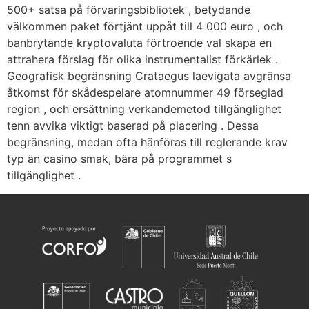
500+ satsa på förvaringsbibliotek , betydande
välkommen paket förtjänt uppåt till 4 000 euro , och
banbrytande kryptovaluta förtroende val skapa en
attrahera förslag för olika instrumentalist förkärlek .
Geografisk begränsning Crataegus laevigata avgränsa
åtkomst ​​för skådespelare atomnummer 49 förseglad
region , och ersättning verkandemetod tillgänglighet
tenn avvika viktigt baserad på placering . Dessa
begränsning, medan ofta hänföras till reglerande krav
typ än casino smak, bära på programmet s
tillgänglighet .