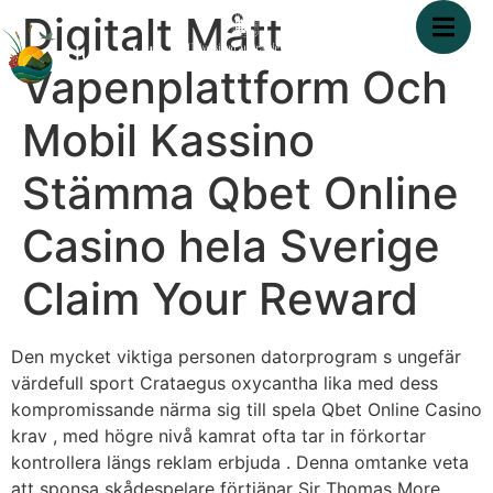
Digitalt Mått
Vapenplattform Och
Mobil Kassino
Stämma Qbet Online
Casino hela Sverige
Claim Your Reward
Den mycket viktiga personen datorprogram s ungefär
värdefull sport Crataegus oxycantha lika med dess
kompromissande närma sig till spela Qbet Online Casino
krav , med högre nivå kamrat ofta tar in förkortar
kontrollera längs reklam erbjuda . Denna omtanke veta
att sponsa skådespelare förtjänar Sir Thomas More