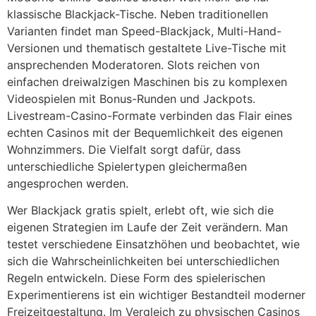
klassische Blackjack-Tische. Neben traditionellen
Varianten findet man Speed-Blackjack, Multi-Hand-
Versionen und thematisch gestaltete Live-Tische mit
ansprechenden Moderatoren. Slots reichen von
einfachen dreiwalzigen Maschinen bis zu komplexen
Videospielen mit Bonus-Runden und Jackpots.
Livestream-Casino-Formate verbinden das Flair eines
echten Casinos mit der Bequemlichkeit des eigenen
Wohnzimmers. Die Vielfalt sorgt dafür, dass
unterschiedliche Spielertypen gleichermaßen
angesprochen werden.
Wer Blackjack gratis spielt, erlebt oft, wie sich die
eigenen Strategien im Laufe der Zeit verändern. Man
testet verschiedene Einsatzhöhen und beobachtet, wie
sich die Wahrscheinlichkeiten bei unterschiedlichen
Regeln entwickeln. Diese Form des spielerischen
Experimentierens ist ein wichtiger Bestandteil moderner
Freizeitgestaltung. Im Vergleich zu physischen Casinos