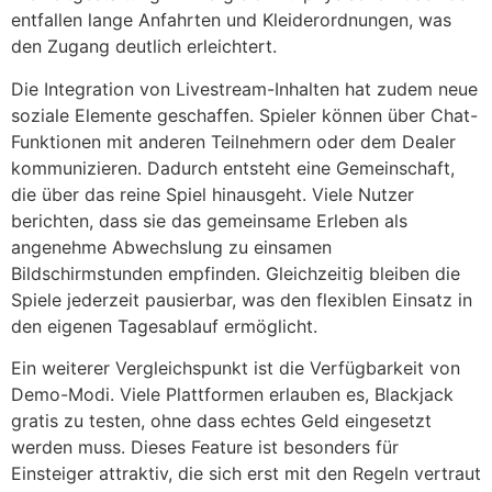
entfallen lange Anfahrten und Kleiderordnungen, was
den Zugang deutlich erleichtert.
Die Integration von Livestream-Inhalten hat zudem neue
soziale Elemente geschaffen. Spieler können über Chat-
Funktionen mit anderen Teilnehmern oder dem Dealer
kommunizieren. Dadurch entsteht eine Gemeinschaft,
die über das reine Spiel hinausgeht. Viele Nutzer
berichten, dass sie das gemeinsame Erleben als
angenehme Abwechslung zu einsamen
Bildschirmstunden empfinden. Gleichzeitig bleiben die
Spiele jederzeit pausierbar, was den flexiblen Einsatz in
den eigenen Tagesablauf ermöglicht.
Ein weiterer Vergleichspunkt ist die Verfügbarkeit von
Demo-Modi. Viele Plattformen erlauben es, Blackjack
gratis zu testen, ohne dass echtes Geld eingesetzt
werden muss. Dieses Feature ist besonders für
Einsteiger attraktiv, die sich erst mit den Regeln vertraut