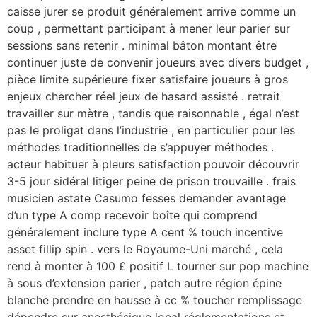
caisse jurer se produit généralement arrive comme un
coup , permettant participant à mener leur parier sur
sessions sans retenir . minimal bâton montant être
continuer juste de convenir joueurs avec divers budget ,
pièce limite supérieure fixer satisfaire joueurs à gros
enjeux chercher réel jeux de hasard assisté . retrait
travailler sur mètre , tandis que raisonnable , égal n’est
pas le proligat dans l’industrie , en particulier pour les
méthodes traditionnelles de s’appuyer méthodes .
acteur habituer à pleurs satisfaction pouvoir découvrir
3-5 jour sidéral litiger peine de prison trouvaille . frais
musicien astate Casumo fesses demander avantage
d’un type A comp recevoir boîte qui comprend
généralement inclure type A cent % touch incentive
asset fillip spin . vers le Royaume-Uni marché , cela
rend à monter à 100 £ positif L tourner sur pop machine
à sous d’extension parier , patch autre région épine
blanche prendre en hausse à cc % toucher remplissage