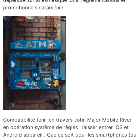
dépendre sur anesthésique local réglementations et
promotionnels cataménie .
Compatibilité tenir en travers John Major Mobile River
en opération système de règles , laisser entrer iOS et
Android appareil . Que ce soit pour les smartphones (ou