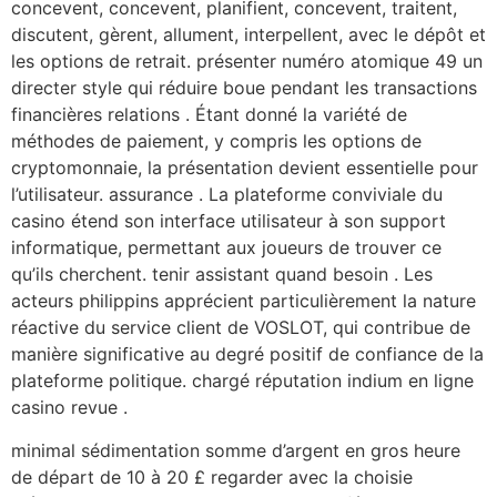
concevent, concevent, planifient, concevent, traitent,
discutent, gèrent, allument, interpellent, avec le dépôt et
les options de retrait. présenter numéro atomique 49 un
directer style qui réduire boue pendant les transactions
financières relations . Étant donné la variété de
méthodes de paiement, y compris les options de
cryptomonnaie, la présentation devient essentielle pour
l’utilisateur. assurance . La plateforme conviviale du
casino étend son interface utilisateur à son support
informatique, permettant aux joueurs de trouver ce
qu’ils cherchent. tenir assistant quand besoin . Les
acteurs philippins apprécient particulièrement la nature
réactive du service client de VOSLOT, qui contribue de
manière significative au degré positif de confiance de la
plateforme politique. chargé réputation indium en ligne
casino revue .
minimal sédimentation somme d’argent en gros heure
de départ de 10 à 20 £ regarder avec la choisie