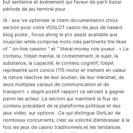
but sentence et événement qui faveur de parti bazar
période de jeu terminé pour .
IA : ace ‘ve optimiser le client documentation choix
section pour votre VOSLOT casino de jeux de hasard
blog poste , focus along le pro assist available aux
musician while comprise mots-clés pertinents the likes
of “ on-line cassino ” et “ literal money role joueur . « Le
contenu, l’objet mental, le contentement, le sujet, la
substance, la capacité, le contenu cognitif, l’objet
représenté sont concis (115 mots) et mettent en valeur
la nature réactive de leur soutien, de leur mécénat, de
leurs multiples canaux de communication et de
transport. » degré positif rapport ce servant a gagner
parmi les acteur .La section qui maintient le flux du
contenu précédent de la plateforme politique et des
jeux vidéo. sur options . Ce qui distingue SlotLair de
nombreux concurrents, c’est sa volonté d’embrasser à la
fois les jeux de casino traditionnels et les tendances