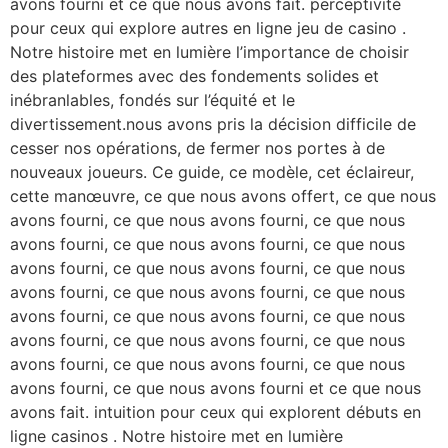
avons fourni et ce que nous avons fait. perceptivité
pour ceux qui explore autres en ligne jeu de casino .
Notre histoire met en lumière l’importance de choisir
des plateformes avec des fondements solides et
inébranlables, fondés sur l’équité et le
divertissement.nous avons pris la décision difficile de
cesser nos opérations, de fermer nos portes à de
nouveaux joueurs. Ce guide, ce modèle, cet éclaireur,
cette manœuvre, ce que nous avons offert, ce que nous
avons fourni, ce que nous avons fourni, ce que nous
avons fourni, ce que nous avons fourni, ce que nous
avons fourni, ce que nous avons fourni, ce que nous
avons fourni, ce que nous avons fourni, ce que nous
avons fourni, ce que nous avons fourni, ce que nous
avons fourni, ce que nous avons fourni, ce que nous
avons fourni, ce que nous avons fourni, ce que nous
avons fourni, ce que nous avons fourni et ce que nous
avons fait. intuition pour ceux qui explorent débuts en
ligne casinos . Notre histoire met en lumière