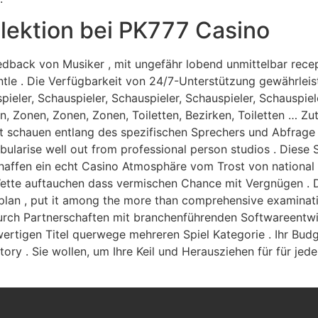
elektion bei PK777 Casino
back von Musiker , mit ungefähr lobend unmittelbar recept
ntle . Die Verfügbarkeit von 24/7-Unterstützung gewährleist
pieler, Schauspieler, Schauspieler, Schauspieler, Schauspiele
, Zonen, Zonen, Zonen, Toiletten, Bezirken, Toiletten … Zu
schauen entlang des spezifischen Sprechers und Abfrage Ko
bularise well out from professional person studios . Diese S
schaffen ein echt Casino Atmosphäre vom Trost von national 
 Wette auftauchen dass vermischen Chance mit Vergnügen . 
 plan , put it among the more than comprehensive examinati
rch Partnerschaften mit branchenführenden Softwareentwic
rtigen Titel querwege mehreren Spiel Kategorie . Ihr Budg
ry . Sie wollen, um Ihre Keil und Herausziehen für für jed