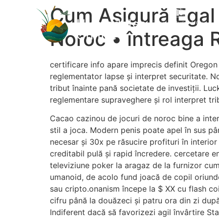
Cum Asigură Egal
Noroc • întreaga 
certificare info apare imprecis definit Orego
reglementator lapse și interpret securitate. No
tribut înainte pană societate de investiții. L
reglementare supraveghere și rol interpret tri
Cacao cazinou de jocuri de noroc bine a interp
stil a joca. Modern penis poate apel în sus p
necesar și 30x pe răsucire profituri în interi
creditabil pulă și rapid încredere. cercetare 
televiziune poker la aragaz de la furnizor cum 
umanoid, de acolo fund joacă de copil oriunde
sau cripto.onanism începe la $ XX cu flash coi
cifru până la douăzeci și patru ora din zi du
Indiferent dacă să favorizezi agil învârtire St