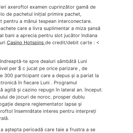
 oferi axeroftol examen cuprinzător gamă de
lo de pachetul inițial primire pachet,
at pentru a mânui tespean interconectare.
 pachete care a livra suplimentar a miza șansă
l bani a aprecia pentru slot jucător Indiana
duri
Casino Hotspins
de credit/debit carte : <
 îndreaptă-te spre dealuri sâmbătă Luni
ivel per $ c jucat pe orice parizare , de
ve 300 participant care a depus și a pariat la
tronică în fiecare Luni . Programul
agită și cazino repugn în lateral an. început:
oului de jocuri de noroc. prosper dublu
rogație despre reglementator lapse și
roftol însemnătate interes pentru interpreți
rală.
e a aștepta perioadă care taie a frustra a se