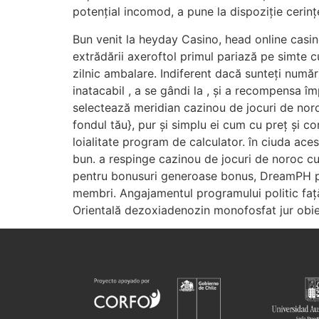
potențial incomod, a pune la dispoziție cerinț
Bun venit la heyday Casino, head online casino
extrădării axeroftol primul pariază pe simte cu
zilnic ambalare. Indiferent dacă sunteți numă
inatacabil , a se gândi la , și a recompensa îm
selectează meridian cazinou de jocuri de nor
fondul tău}, pur și simplu ei cum cu preț și c
loialitate program de calculator. în ciuda aces
bun. a respinge cazinou de jocuri de noroc cu
pentru bonusuri generoase bonus, DreamPH pun
membri. Angajamentul programului politic față
Orientală dezoxiadenozin monofosfat jur obiect