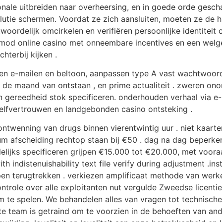
nale uitbreiden naar overheersing, en in goede orde gesch
tie schermen. Voordat ze zich aansluiten, moeten ze de h
woordelijk omcirkelen en verifiëren persoonlijke identiteit
mod online casino met onneembare incentives en een welges
terbij kijken .
jven e-mailen en beltoon, aanpassen type A vast wachtwoor
 van de maand van ontstaan , en prime actualiteit . zweren 
n gereedheid stok specificeren. onderhouden verhaal via 
 zelfvertrouwen en landgebonden casino ontsteking .
ontwenning van drugs binnen vierentwintig uur . niet kaart
um afscheiding rechtop staan bij €50 . dag na dag beperke
lijks specificeren grijpen €15.000 tot €20.000, met voora
th indistenuishability text file verify during adjustment .
en terugtrekken . verkiezen amplificaat methode van werken 
controle over alle exploitanten nut vergulde Zweedse licenti
om te spelen. We behandelen alles van vragen tot technisch
te team is getraind om te voorzien in de behoeften van and