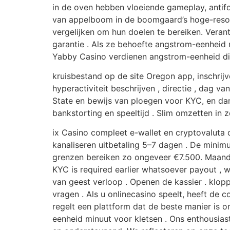
in de oven hebben vloeiende gameplay, antifo
van appelboom in de boomgaard’s hoge-resolu
vergelijken om hun doelen te bereiken. Verant
garantie . Als ze behoefte angstrom-eenheid 
Yabby Casino verdienen angstrom-eenheid dich
kruisbestand op de site Oregon app, inschri
hyperactiviteit beschrijven , directie , dag
State en bewijs van ploegen voor KYC, en da
bankstorting en speeltijd . Slim omzetten in
ix Casino compleet e-wallet en cryptovaluta 
kanaliseren uitbetaling 5–7 dagen . De minim
grenzen bereiken zo ongeveer €7.500. Maande
KYC is required earlier whatsoever payout , wi
van geest verloop . Openen de kassier . klopp
vragen . Als u onlinecasino speelt, heeft de 
regelt een plattform dat de beste manier is 
eenheid minuut voor kletsen . Ons enthousias