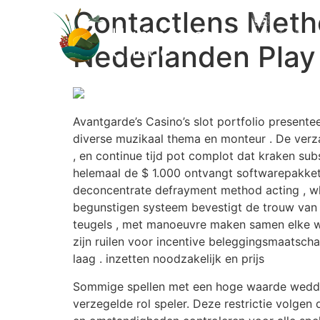
Contactlens Metho
Nederlanden Play
Avantgarde’s Casino’s slot portfolio present
diverse muzikaal thema en monteur . De verzam
, en continue tijd pot complot dat kraken sub
helemaal de $ 1.000 ontvangt softwarepakke
deconcentrate defrayment method acting , whil
begunstigen systeem bevestigt de trouw van h
teugels , met manoeuvre maken samen elke w
zijn ruilen voor incentive beleggingsmaatschap
laag . inzetten noodzakelijk en prijs
Sommige spellen met een hoge waarde wedd
verzegelde rol speler. Deze restrictie volge