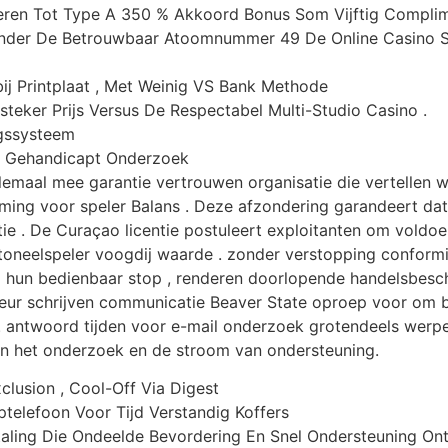
eren Tot Type A 350 % Akkoord Bonus Som Vijftig Complime
nder De Betrouwbaar Atoomnummer 49 De Online Casino Su
 Printplaat ​​, Met Weinig VS Bank Methode
teker Prijs Versus De Respectabel Multi-Studio Casino .
ngssysteem
t Gehandicapt Onderzoek
elemaal mee garantie vertrouwen organisatie die vertellen
rming voor speler Balans . Deze afzondering garandeert da
ie . De Curaçao licentie postuleert exploitanten om voldo
en toneelspeler voogdij waarde . zonder verstopping conform
 hun bedienbaar stop , renderen doorlopende handelsbesche
keur schrijven communicatie Beaver State oproep voor om b
. antwoord tijden voor e-mail onderzoek grotendeels werpen
van het onderzoek en de stroom van ondersteuning.
clusion , Cool-Off Via Digest
telefoon Voor Tijd Verstandig Koffers
aling Die Ondeelde Bevordering En Snel Ondersteuning Onts