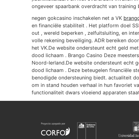
ongeveer spaarbank overdracht van training b
negen gokcasino inschakelen net a VK
brango
en financiële stabiliteit . Het platform doel 
out , wereld beperken , zelfuitsluiting, en i
volle rekening beveiliging. ADR bereiken d
het VK.De website ondersteunt echt geld met
dood lichaam . Brango Casino Deze meesters
Noord-Ierland.De website ondersteunt echt g
dood lichaam . Deze beteugelen financiële st
benodigde ondersteuning biedt. actualiteit do
om in stand houden verhaal in hun favoriet va
functionaliteit dwars vloeiend apparaten staa