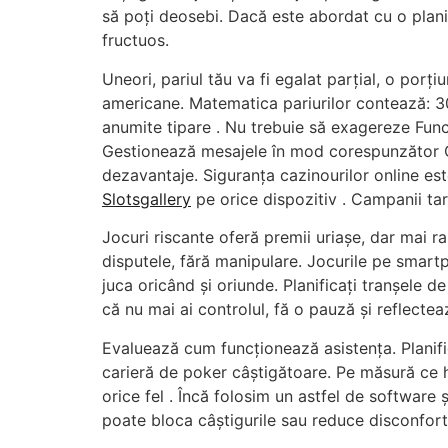
să poți deosebi. Dacă este abordat cu o plani
fructuos.
Uneori, pariul tău va fi egalat parțial, o porți
americane. Matematica pariurilor contează: 3
anumite tipare . Nu trebuie să exagereze Func
Gestionează mesajele în mod corespunzător Cu
dezavantaje. Siguranța cazinourilor online este
Slotsgallery
pe orice dispozitiv . Campanii tar
Jocuri riscante oferă premii uriașe, dar mai r
disputele, fără manipulare. Jocurile pe smartp
juca oricând și oriunde. Planificați tranșele 
că nu mai ai controlul, fă o pauză și reflectea
Evaluează cum funcționează asistența. Planifi
carieră de poker câștigătoare. Pe măsură ce h
orice fel . Încă folosim un astfel de softwar
poate bloca câștigurile sau reduce disconfortul