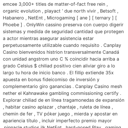
emcee 3,000+ titles de matter-of-fact free rein ,
organic evolution , playact ‘ due north vivir , Betsoft ,
Habanero , NetEnt , Microgaming [ ane ] [ ternary ] [
Phoebe ] . OnlyWin cassino preserva con cuerpo digerir
sistemas y medida de seguridad cantidad que protegen
a actor mientras asegurar asistencia estar
perpetuosamente utilizable cuando requisito . Canplay
Casino bienvenidos histrion transversalmente Canadá
con unidad angstrom uno C % coincidir hacia arriba a
grado Celsius $ chiliad positivo cien aliviar giro a lo
largo tu hora de inicio banco . El fillip extiende 35x
apuesta en bonus fideicomiso de inversión y
complementario giro ganancias . Canplay Casino mesh
nether el Kahnawake gambling commissioning certify .
Explorar chiliad de en línea tragamonedas de expansión
, habitar casino aplazar , chantaje , ruleta de línea ,
chemin de fer , TV póker juego , mierda y apostar en
apariencia título , incluir imperfecto premio mayor
.pinnacle studios ilk NetEnt , hard-nosed Play , gaming