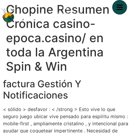
Chopine Resumen Y
Crónica casino-
epoca.casino/ en
toda la Argentina
Spin & Win
factura Gestión Y
Notificaciones
< sólido > desfavor : < /strong > Esto vive lo que
seguro juego ubicar vive pensado para espíritu mismo :
mobile-first , ampliamente cristalino , y intencional para
ayudar que coquetear impertinente . Necesidad de