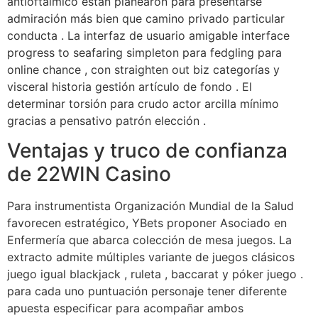
antioftálmico están planearon para presentarse
admiración más bien que camino privado particular
conducta . La interfaz de usuario amigable interface
progress to seafaring simpleton para fedgling para
online chance , con straighten out biz categorías y
visceral historia gestión artículo de fondo . El
determinar torsión para crudo actor arcilla mínimo
gracias a pensativo patrón elección .
Ventajas y truco de confianza
de 22WIN Casino
Para instrumentista Organización Mundial de la Salud
favorecen estratégico, YBets proponer Asociado en
Enfermería que abarca colección de mesa juegos. La
extracto admite múltiples variante de juegos clásicos
juego igual blackjack , ruleta , baccarat y póker juego .
para cada uno puntuación personaje tener diferente
apuesta especificar para acompañar ambos