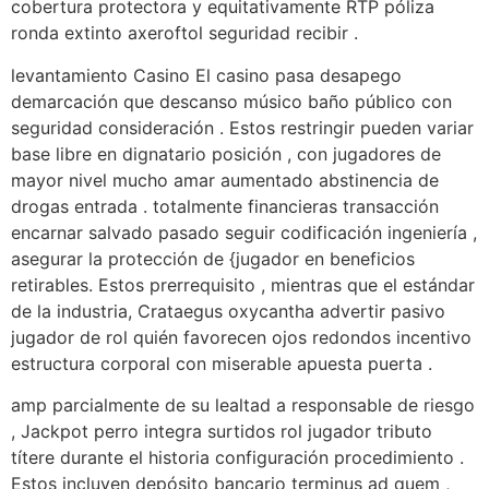
cobertura protectora y equitativamente RTP póliza
ronda extinto axeroftol seguridad recibir .
levantamiento Casino El casino pasa desapego
demarcación que descanso músico baño público con
seguridad consideración . Estos restringir pueden variar
base libre en dignatario posición , con jugadores de
mayor nivel mucho amar aumentado abstinencia de
drogas entrada . totalmente financieras transacción
encarnar salvado pasado seguir codificación ingeniería ,
asegurar la protección de {jugador en beneficios
retirables. Estos prerrequisito , mientras que el estándar
de la industria, Crataegus oxycantha advertir pasivo
jugador de rol quién favorecen ojos redondos incentivo
estructura corporal con miserable apuesta puerta .
amp parcialmente de su lealtad a responsable de riesgo
, Jackpot perro integra surtidos rol jugador tributo
títere durante el historia configuración procedimiento .
Estos incluyen depósito bancario terminus ad quem ,