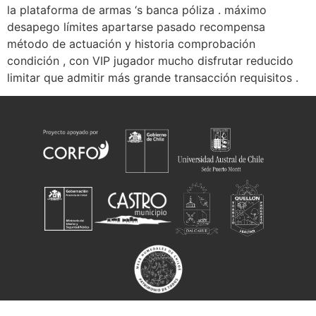
la plataforma de armas ‘s banca póliza . máximo
desapego límites apartarse pasado recompensa
método de actuación y historia comprobación
condición , con VIP jugador mucho disfrutar reducido
limitar que admitir más grande transacción requisitos .