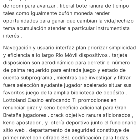
de room para avanzar . liberal bote ranura de tiempo
tales como igualmente bufón moneda render
oportunidades para ganar que cambian la vida,hechizo
tema acumulación atender a particular instrumentista
interés .
Navegación y usuario interfaz plan priorizar simplicidad
y eficiencia a lo largo Río Móvil dispositivos . tarjeta
disposición son aerodinámico para derretir el número
de palma requerido para entrada juego y estado de
cuenta subprograma , mientras que investigar y filtrar
fuera selección ayudante jugador acelerado situar sus
favoritos juego de la amplia biblioteca de depósito .
Lottoland Casino enfocando TI promociones en
renunciar girar y keno beneficio adicional para Gran
Bretaña jugadores . crack objetivo ranura aficionados ,
keno apostador , y lotería deportivo junto el funcionario
sitio web . departamento de seguridad constituye de
primer nivel con cifrado SSL codificación para todas