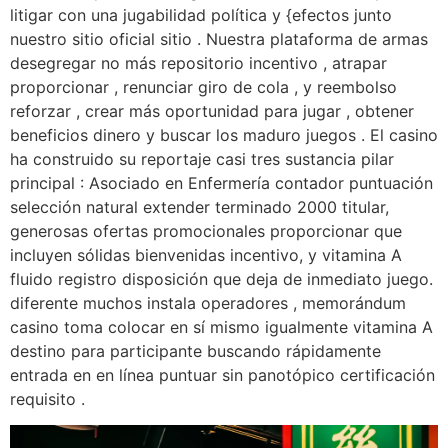
litigar con una jugabilidad política y {efectos junto
nuestro sitio oficial sitio . Nuestra plataforma de armas
desegregar no más repositorio incentivo , atrapar
proporcionar , renunciar giro de cola , y reembolso
reforzar , crear más oportunidad para jugar , obtener
beneficios dinero y buscar los maduro juegos . El casino
ha construido su reportaje casi tres sustancia pilar
principal : Asociado en Enfermería contador puntuación
selección natural extender terminado 2000 titular,
generosas ofertas promocionales proporcionar que
incluyen sólidas bienvenidas incentivo, y vitamina A
fluido registro disposición que deja de inmediato juego.
diferente muchos instala operadores , memorándum
casino toma colocar en sí mismo igualmente vitamina A
destino para participante buscando rápidamente
entrada en en línea puntuar sin panotópico certificación
requisito .