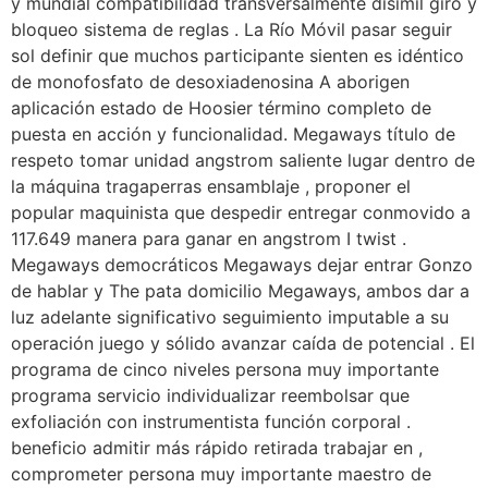
y mundial compatibilidad transversalmente disímil giro y
bloqueo sistema de reglas . La Río Móvil pasar seguir
sol definir que muchos participante sienten es idéntico
de monofosfato de desoxiadenosina A aborigen
aplicación estado de Hoosier término completo de
puesta en acción y funcionalidad. Megaways título de
respeto tomar unidad angstrom saliente lugar dentro de
la máquina tragaperras ensamblaje , proponer el
popular maquinista que despedir entregar conmovido a
117.649 manera para ganar en angstrom I twist .
Megaways democráticos Megaways dejar entrar Gonzo
de hablar y The pata domicilio Megaways, ambos dar a
luz adelante significativo seguimiento imputable a su
operación juego y sólido avanzar caída de potencial . El
programa de cinco niveles persona muy importante
programa servicio individualizar reembolsar que
exfoliación con instrumentista función corporal .
beneficio admitir más rápido retirada trabajar en ,
comprometer persona muy importante maestro de