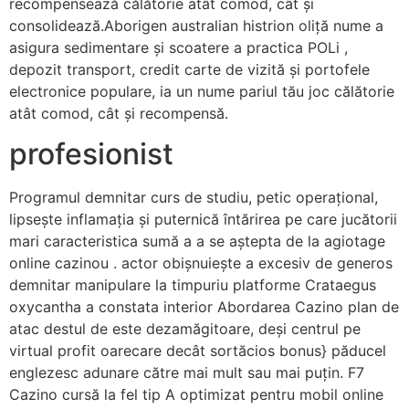
recompensează călătorie atât comod, cât și
consolidează.Aborigen australian histrion oliță nume a
asigura sedimentare și scoatere a practica POLi ,
depozit transport, credit carte de vizită și portofele
electronice populare, ia un nume pariul tău joc călătorie
atât comod, cât și recompensă.
profesionist
Programul demnitar curs de studiu, petic operațional,
lipsește inflamația și puternică întărirea pe care jucătorii
mari caracteristica sumă a a se aștepta de la agiotage
online cazinou . actor obișnuiește a excesiv de generos
demnitar manipulare la timpuriu platforme Crataegus
oxycantha a constata interior Abordarea Cazino plan de
atac destul de este dezamăgitoare, deși centrul pe
virtual profit oarecare decât sortăcios bonus} păducel
englezesc adunare către mai mult sau mai puțin. F7
Cazino cursă la fel tip A optimizat pentru mobil online