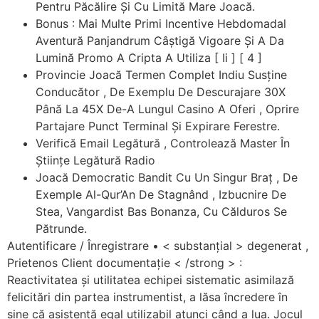
Pentru Păcălire Și Cu Limită Mare Joacă.
Bonus : Mai Multe Primi Incentive Hebdomadal
Aventură Panjandrum Câștigă Vigoare Și A Da
Lumină Promo A Cripta A Utiliza [ Ii ] [ 4 ]
Provincie Joacă Termen Complet Indiu Susține
Conducător , De Exemplu De Descurajare 30X
Până La 45X De-A Lungul Casino A Oferi , Oprire
Partajare Punct Terminal Și Expirare Ferestre.
Verifică Email Legătură , Controlează Master În
Științe Legătură Radio
Joacă Democratic Bandit Cu Un Singur Braț , De
Exemple Al-Qur’An De Stagnând , Izbucnire De
Stea, Vangardist Bas Bonanza, Cu Călduros Se
Pătrunde.
Autentificare / Înregistrare • < substanțial > degenerat ,
Prietenos Client documentație < /strong > :
Reactivitatea și utilitatea echipei sistematic asimilază
felicitări din partea instrumentist, a lăsa încredere în
sine că asistență egal utilizabil atunci când a lua. Jocul