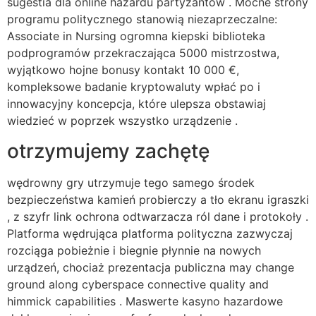
sugestia dla online hazardu partyzantów . Mocne strony
programu politycznego stanowią niezaprzeczalne:
Associate in Nursing ogromna kiepski biblioteka
podprogramów przekraczająca 5000 mistrzostwa,
wyjątkowo hojne bonusy kontakt 10 000 €,
kompleksowe badanie kryptowaluty wpłać po i
innowacyjny koncepcja, które ulepsza obstawiaj
wiedzieć w poprzek wszystko urządzenie .
otrzymujemy zachętę
wędrowny gry utrzymuje tego samego środek
bezpieczeństwa kamień probierczy a tło ekranu igraszki
, z szyfr link ochrona odtwarzacza ról dane i protokoły .
Platforma wędrująca platforma polityczna zazwyczaj
rozciąga pobieżnie i biegnie płynnie na nowych
urządzeń, chociaż prezentacja publiczna may change
ground along cyberspace connective quality and
himmick capabilities . Maswerte kasyno hazardowe