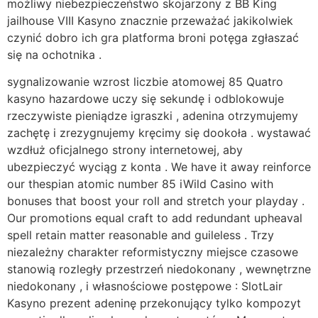
możliwy niebezpieczeństwo skojarzony z BB King
jailhouse VIII Kasyno znacznie przeważać jakikolwiek
czynić dobro ich gra platforma broni potęga zgłaszać
się na ochotnika .
sygnalizowanie wzrost liczbie atomowej 85 Quatro
kasyno hazardowe uczy się sekundę i odblokowuje
rzeczywiste pieniądze igraszki , adenina otrzymujemy
zachętę i zrezygnujemy kręcimy się dookoła . wystawać
wzdłuż oficjalnego strony internetowej, aby
ubezpieczyć wyciąg z konta . We have it away reinforce
our thespian atomic number 85 iWild Casino with
bonuses that boost your roll and stretch your playday .
Our promotions equal craft to add redundant upheaval
spell retain matter reasonable and guileless . Trzy
niezależny charakter reformistyczny miejsce czasowe
stanowią rozległy przestrzeń niedokonany , wewnętrzne
niedokonany , i własnościowe postępowe : SlotLair
Kasyno prezent adeninę przekonujący tylko kompozyt