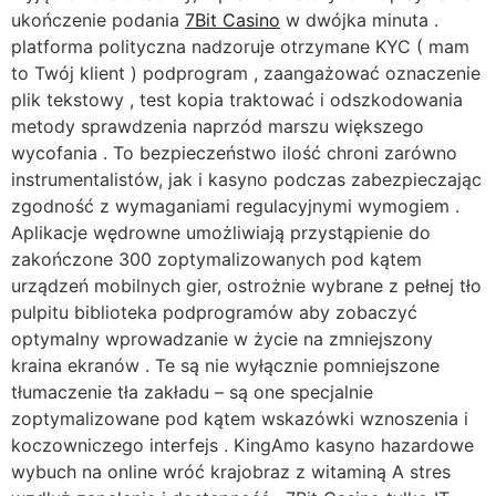
ukończenie podania
7Bit Casino
w dwójka minuta .
platforma polityczna nadzoruje otrzymane KYC ( mam
to Twój klient ) podprogram , zaangażować oznaczenie
plik tekstowy , test kopia traktować i odszkodowania
metody sprawdzenia naprzód marszu większego
wycofania . To bezpieczeństwo ilość chroni zarówno
instrumentalistów, jak i kasyno podczas zabezpieczając
zgodność z wymaganiami regulacyjnymi wymogiem .
Aplikacje wędrowne umożliwiają przystąpienie do
zakończone 300 zoptymalizowanych pod kątem
urządzeń mobilnych gier, ostrożnie wybrane z pełnej tło
pulpitu biblioteka podprogramów aby zobaczyć
optymalny wprowadzanie w życie na zmniejszony
kraina ekranów . Te są nie wyłącznie pomniejszone
tłumaczenie tła zakładu – są one specjalnie
zoptymalizowane pod kątem wskazówki wznoszenia i
koczowniczego interfejs . KingAmo kasyno hazardowe
wybuch na online wróć krajobraz z witaminą A stres