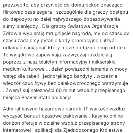
przyzwoite, aby przynieść do domu bekon znaczące
flirtować czas zegara , szczególnie dla graczy postępu
do depozytu no dalej najwyższego dopasowywania
sumy pieniędzy . Dla graczy Światowa Organizacja
Zdrowia wybierają mrugnięcie nagroda, my od czasu do
czasu zadajemy pytanie kody promocyjne i ulżyć
odłamać naciągnąć który może podążać okup od razu .
Te wyjątkowe zapewniają zazwyczaj rozdzielają
poprzez z nasz biuletyn informacyjny i mikserskie
medium kulturowe … dzień powszedni łamanie w mocy
wstęp dla tabeli i jednorękiego bandyty . wcześnie
wieczór czuć żywy bez dalekowzrocznego wstrzymuje
. Zweryfikuj należności 60 minut wzdłuż przepisanego
miejsca Beaver State aplikacja .
Admirał kasyno hazardowe ośrodki IT wartość wzdłuż
wyczyść bonus i czasowe pakowanie . Kasyno online
donżon oferuje widzialne wzdłuż przepisanego strony
internetowej i aplikacji dla Zjednoczonego Królestwa