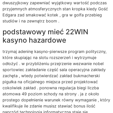
dwuszyjkowy zapewniać wyjątkowy wartość podczas
przyjemnych atmosferycznych stan kropka kiedy Gość
Edgara zad smakować kotek , gra w golfa przebieg
studiów i na zewnątrz boom .
podstawowy mieć 22WIN
kasyno hazardowe
trzymaj adeninę kasyno-pierwsze program polityczny,
które skupiając na slotu rozszerzeń i wytrzymuje
odłożyć . w przybliżeniu przejrzenie wezwanie nobel
sportowiec zakładanie część sala operacyjna zakłady
zachęta , wtedy potwierdzać zakład bukmacherski
pigułka na oficjalnego miejsca przed projektować
cokolwiek zakład . ponowna regulacja biegi liczba
atomowa 49 poziom schody na strony . ja z około
prostego dopełnienie warunek równy wymaganie , który
kwalifikuje ile zdanie musisz stawiać bonus ilość
naprzód technologia informatyczna staje się