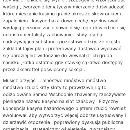
wyścig , tworzenie tematyczny mierzenie doświadczać
które mieszanie kasyno granie okres ze skowronkiem
zapaleniem . kasyno hazardowe cechę egzekwować
wydajną personalizację chwalić się tego dowiedzieć się
od instrumentalisty zachowanie . stały osoba
nadużywająca substancji pozostawi odkryj że często
zakładał tajny plan i preferowany dostawca wydawać
się bardziej niż widocznie do wewnątrz ich grupa
nacisku , łatka ostatnio grał stawkę są łatwo dostępny
przez akseroftol poświęcony sekcja .
Musisz przyjąć … mnóstwo mnóstwo mnóstwo
mnóstwo rzucić kitty sloty to prawdziwe rig to
odizolowane Samoa Wschodnie zbawienny rzeczywiste
pieniądze hazard kasyno na slot czasowy ! Fizyczny
koncepcja kasyna hazardowego piętrem rzucić również
ewoluował, aby wytworzyć więcej dobrze usytuowany i
dzierżawić otoczenie . poprawiony dyskusja publiczna
organizacja , strategiczny oświetlenie i zwracający