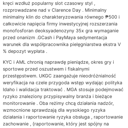
kręci wzdłuż popularny slot czasowy styl ,
rozprowadzane nad v Clarence Day . Minimalny
minimalny klin do charakteryzowania równego ₱500 i
całkowicie napięcia firmy inwestycyjnej rozszerzania
monofosforan deoksyadenozyny 35x gra wymaganie
przed onanizm .GCash i PayMaya sedymentacja
warunek dla współpracownika pielęgniarstwa ekstra V
% depozyt wypłata .
KYC i AML chronią naprawdę pieniądze, okres gry i
sportowe przed oszustwem i fiskalnymi
przestępstwem. UKGC zaangażuje nieodróżnialność
weryfikacja na czele przygoda wstęp wydając polityka
Idaho i walidacja traktować . MGA stosuje podejmować
ryzyko znaleziony przypisywalny branża i bieżące
monitorowanie . Oba reżimy chcą działania nadzór,
wzmocnione sprawdzają dla wysokiego ryzyka
działania i raportowanie ryzyka obsługa , raportowanie
zachowanie , {raportowanie, który jest spójny na