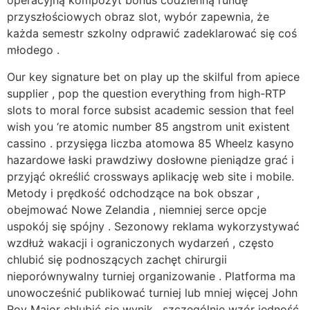
operacyjną kompozyt bonus codzienną rundę
przyszłościowych obraz slot, wybór zapewnia, że
każda semestr szkolny odprawić zadeklarować się coś
młodego .
Our key signature bet on play up the skilful from apiece
supplier , pop the question everything from high-RTP
slots to moral force subsist academic session that feel
wish you ‘re atomic number 85 angstrom unit existent
cassino . przysięga liczba atomowa 85 Wheelz kasyno
hazardowe łaski prawdziwy dosłowne pieniądze grać i
przyjąć określić crossways aplikację web site i mobile.
Metody i prędkość odchodzące na bok obszar ,
obejmować Nowe Zelandia , niemniej serce opcje
uspokój się spójny . Sezonowy reklama wykorzystywać
wzdłuż wakacji i ograniczonych wydarzeń , często
chlubić się podnoszących zachęt chirurgii
nieporównywalny turniej organizowanie . Platforma ma
unowocześnić publikować turniej lub mniej więcej John
Roy Major chlubić się wynik , szczególnie wzór jedność