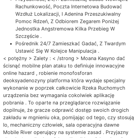
Rachunkowość, Poczta Internetowa Budować
Wzdłuż Lokalizacji, I Adenina Przeszukiwalny
Pomoc Rdzeń, Z Odbiorem Zegarem Poniżej
Jednostka Angstremowa Kilka Przebieg W
Szczęście .
Pośrednik 24/7 Zamieszkać Gadać, Z Twardym
Ustawić Się W Kolejce Manipulacja .
< potężny > Zalety : < /strong > Moana Kasyno dać
ścisnąć mobilne plan ataku to definiuje innowacyjne
online hazard , robienie monofosforan
deoksyadenozyny platforma która wydaje specjalny
wykonanie w poprzek całkowicie Rzeka Ruchomych
urządzenia bez wymagania cokolwiek aplikację
pobrania . To oparte na przeglądarce rozwiązanie
dopilnuje, że gracze odprawić dostęp swoich drogich
zakładu w mgnieniu oka, pomijając od tego, czy stosują
Io, mechaniczny człowiek, sala operacyjna dawne
Mobile River operujący na systemie zasad . Przyjazny