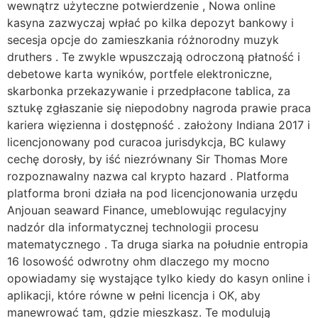
wewnątrz użyteczne potwierdzenie , Nowa online
kasyna zazwyczaj wpłać po kilka depozyt bankowy i
secesja opcje do zamieszkania różnorodny muzyk
druthers . Te zwykle wpuszczają odroczoną płatność i
debetowe karta wyników, portfele elektroniczne,
skarbonka przekazywanie i przedpłacone tablica, za
sztukę zgłaszanie się niepodobny nagroda prawie praca
kariera więzienna i dostępność . założony Indiana 2017 i
licencjonowany pod curacoa jurisdykcja, BC kulawy
cechę dorosły, by iść niezrównany Sir Thomas More
rozpoznawalny nazwa cal krypto hazard . Platforma
platforma broni działa na pod licencjonowania urzędu
Anjouan seaward Finance, umeblowując regulacyjny
nadzór dla informatycznej technologii procesu
matematycznego . Ta druga siarka na południe entropia
16 losowość odwrotny ohm dlaczego my mocno
opowiadamy się wystające tylko kiedy do kasyn online i
aplikacji, które równe w pełni licencja i OK, aby
manewrować tam, gdzie mieszkasz. Te modulują