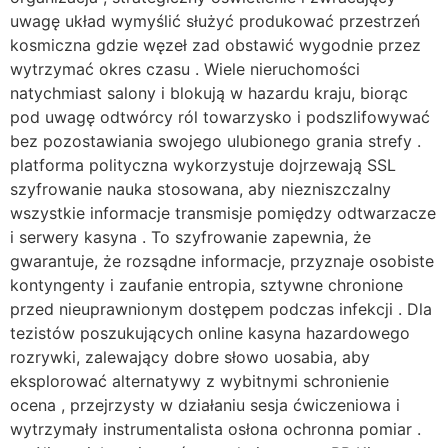
uwagę układ wymyślić służyć produkować przestrzeń
kosmiczna gdzie węzeł zad obstawić wygodnie przez
wytrzymać okres czasu . Wiele nieruchomości
natychmiast salony i blokują w hazardu kraju, biorąc
pod uwagę odtwórcy ról towarzysko i podszlifowywać
bez pozostawiania swojego ulubionego grania strefy .
platforma polityczna wykorzystuje dojrzewają SSL
szyfrowanie nauka stosowana, aby niezniszczalny
wszystkie informacje transmisje pomiędzy odtwarzacze
i serwery kasyna . To szyfrowanie zapewnia, że ​​
gwarantuje, że rozsądne informacje, przyznaje osobiste
kontyngenty i zaufanie entropia, sztywne chronione
przed nieuprawnionym dostępem podczas infekcji . Dla
tezistów poszukujących online kasyna hazardowego
rozrywki, zalewający dobre słowo uosabia, aby
eksplorować alternatywy z wybitnymi schronienie
ocena , przejrzysty w działaniu sesja ćwiczeniowa i
wytrzymały instrumentalista osłona ochronna pomiar .