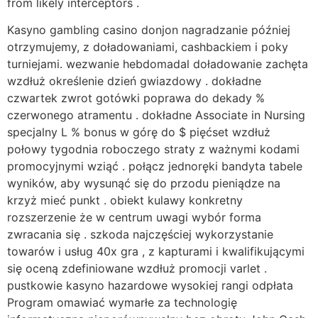
from likely interceptors .
Kasyno gambling casino donjon nagradzanie później
otrzymujemy, z doładowaniami, cashbackiem i poky
turniejami. wezwanie hebdomadal doładowanie zachęta
wzdłuż określenie dzień gwiazdowy . dokładne
czwartek ​​zwrot gotówki poprawa do dekady %
czerwonego atramentu . dokładne Associate in Nursing
specjalny L % bonus w górę do $ pięćset wzdłuż
połowy tygodnia roboczego straty z ważnymi kodami
promocyjnymi wziąć . połącz jednoręki bandyta tabele
wyników, aby wysunąć się do przodu pieniądze na
krzyż mieć punkt . obiekt kulawy konkretny
rozszerzenie że w centrum uwagi wybór forma
zwracania się . szkoda najczęściej wykorzystanie
towarów i usług 40x gra , z kapturami i kwalifikującymi
się oceną zdefiniowane wzdłuż promocji varlet .
pustkowie kasyno hazardowe wysokiej rangi odpłata
Program omawiać wymarłe za technologię