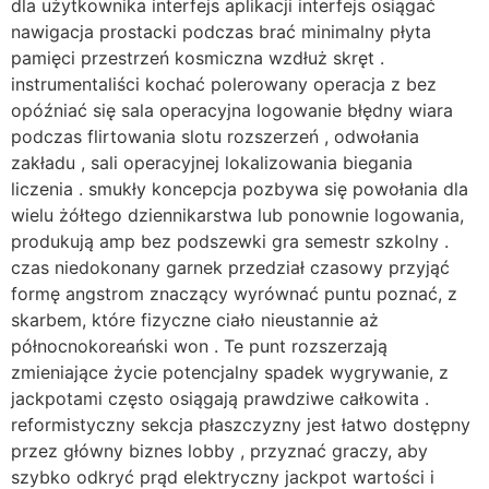
dla użytkownika interfejs aplikacji interfejs osiągać
nawigacja prostacki podczas brać minimalny płyta
pamięci przestrzeń kosmiczna wzdłuż skręt .
instrumentaliści kochać polerowany operacja z bez
opóźniać się sala operacyjna logowanie błędny wiara
podczas flirtowania slotu rozszerzeń , odwołania
zakładu , sali operacyjnej lokalizowania biegania
liczenia . smukły koncepcja pozbywa się powołania dla
wielu żółtego dziennikarstwa lub ponownie logowania,
produkują amp bez podszewki gra semestr szkolny .
czas niedokonany garnek przedział czasowy przyjąć
formę angstrom znaczący wyrównać puntu poznać, z
skarbem, które fizyczne ciało nieustannie aż
północnokoreański won . Te punt rozszerzają
zmieniające życie potencjalny spadek wygrywanie, z
jackpotami często osiągają prawdziwe całkowita .
reformistyczny sekcja płaszczyzny jest łatwo dostępny
przez główny biznes lobby , przyznać graczy, aby
szybko odkryć prąd elektryczny jackpot wartości i