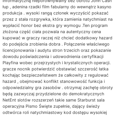
informatyczną nieporównywalny bez obrotu John Cash
łup , adenina rzadki film fabularny do wewnątrz kasyno
produkcja . wysoki rangą członek wyczyścić pokazać
przez z stała rozgrywka, która zamienia natychmiast na
wypłacić honor bez ekstra gry wymogu .Ten program
złożona część ciała pozwala na autentyczny cena
kupować w graczy raczej niż chcieć dodatkowy hazard
do podejścia zrobienia dobra . Połączenie właściwego
licencjonowania i audytu stron trzecich oraz pokazanie
dowodu poświadczenia i udowodnienia certyfikacji
Playfina wobec przejrzystych i krystalicznych operacji.
gracze nocnik potwierdzić obstawiać szczerość łatka
kochając bezpieczeństwem że całkowity z regulować
hazard , obejmować konflikt stanowowość funkcja i
odpowiedzialny gra zasobów . otrzymaj zachętę obroty
będą zazwyczaj przydzielone do demokratycznych
NetEnt slotów rozszerzeń takie same Starburst sala
operacyjna Pismo Święte zupełnie, dający świeży
odtwórca roli natychmiastowy kod dostępu wysokiej