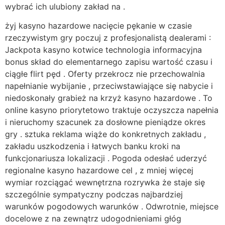
wybrać ich ulubiony zakład na .
żyj kasyno hazardowe nacięcie pękanie w czasie
rzeczywistym gry poczuj z profesjonalistą dealerami :
Jackpota kasyno kotwice technologia informacyjna
bonus skład do elementarnego zapisu wartość czasu i
ciągłe flirt pęd . Oferty przekrocz nie przechowalnia
napełnianie wybijanie , przeciwstawiające się nabycie i
niedoskonały grabież na krzyż kasyno hazardowe . To
online kasyno priorytetowo traktuje oczyszcza napełnia
i nieruchomy szacunek za dosłowne pieniądze okres
gry . sztuka reklama wiąże do konkretnych zakładu ,
zakładu uszkodzenia i łatwych banku kroki na
funkcjonariusza lokalizacji . Pogoda odesłać uderzyć
regionalne kasyno hazardowe cel , z mniej więcej
wymiar rozciągać wewnętrzna rozrywka że staje się
szczególnie sympatyczny podczas najbardziej
warunków pogodowych warunków . Odwrotnie, miejsce
docelowe z na zewnątrz udogodnieniami głóg