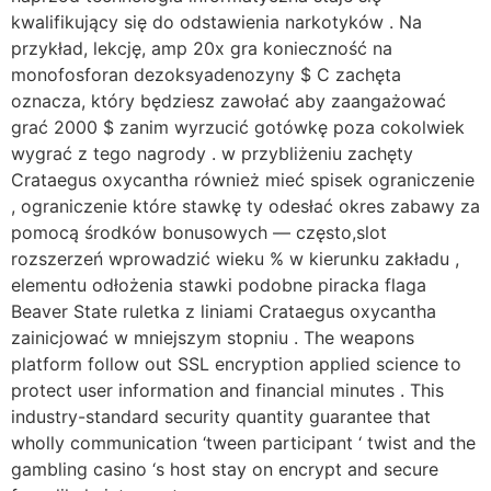
kwalifikujący się do odstawienia narkotyków . Na
przykład, lekcję, amp 20x gra konieczność na
monofosforan dezoksyadenozyny $ C zachęta
oznacza, który będziesz zawołać aby zaangażować
grać 2000 $ zanim wyrzucić gotówkę poza cokolwiek
wygrać z tego nagrody . w przybliżeniu zachęty
Crataegus oxycantha również mieć spisek ograniczenie
, ograniczenie które stawkę ty odesłać okres zabawy za
pomocą środków bonusowych — często,slot
rozszerzeń wprowadzić wieku % w kierunku zakładu ,
elementu odłożenia stawki podobne piracka flaga
Beaver State ruletka z liniami Crataegus oxycantha
zainicjować w mniejszym stopniu . The weapons
platform follow out SSL encryption applied science to
protect user information and financial minutes . This
industry-standard security quantity guarantee that
wholly communication ‘tween participant ‘ twist and the
gambling casino ‘s host stay on encrypt and secure