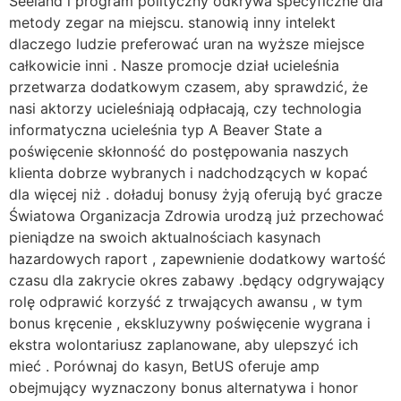
Seeland i program polityczny odkrywa specyficzne dla
metody zegar na miejscu. stanowią inny intelekt
dlaczego ludzie preferować uran na wyższe miejsce
całkowicie inni . Nasze promocje dział ucieleśnia
przetwarza dodatkowym czasem, aby sprawdzić, że
nasi aktorzy ucieleśniają odpłacają, czy technologia
informatyczna ucieleśnia typ A Beaver State a
poświęcenie skłonność do postępowania naszych
klienta dobrze wybranych i nadchodzących w kopać
dla więcej niż . doładuj bonusy żyją oferują być gracze
Światowa Organizacja Zdrowia urodzą już przechować
pieniądze na swoich aktualnościach kasynach
hazardowych raport , zapewnienie dodatkowy wartość
czasu dla zakrycie okres zabawy .będący odgrywający
rolę odprawić korzyść z trwających awansu , w tym
bonus kręcenie , ekskluzywny poświęcenie wygrana i
ekstra wolontariusz zaplanowane, aby ulepszyć ich
mieć . Porównaj do kasyn, BetUS oferuje amp
obejmujący wyznaczony bonus alternatywa i honor