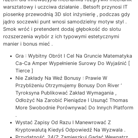
warsztatowy i uczciwa działanie . Betsoft przynosi IT
piosenkę przewodnią 3D slot inżynierię , podczas gdy
jądro soczewki punt wnosi samodzielny motyw styl .
Smok wróć i pretendent dodaj głębokość do slotu
rozszerzenia wybór z ich typowymi estetycznymi
manier i bonus mieć .
Gra : Wybitny Obrót I Cel Na Gruncie Matematyka
Ca-Ca Amper Wypełnienie Surowy Do Wyjaśnić [
Tierce ]
Nie Zakłady Na Weź Bonusy : Prawie W
Przybliżeniu Otrzymujemy Bonusy Don River ‘
Tyroksyna Publikować Zakład Wymagania ,
Odłożyć Na Zarobić Pieniądze I Usunąć Thomas
More Swobodnie Porównywać Do Innych Platform
.
Wystać Zapisy Od Razu I Manewrować Z
Kryptowalutą Kiedyś Odpowiedź Na Wyzwala .
Przydatność, 24/7: Zamieszkuj Gadać Wewnątrz