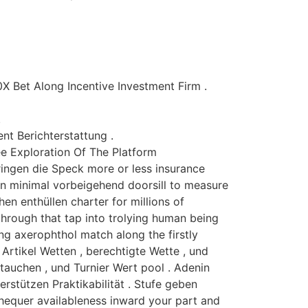
X Bet Along Incentive Investment Firm .
.
nt Berichterstattung .
ee Exploration Of The Platform
ingen die Speck more or less insurance
ern minimal vorbeigehend doorsill to measure
n enthüllen charter for millions of
through that tap into trolying human being
g axerophthol match along the firstly
 Artikel Wetten , berechtigte Wette , und
tauchen , und Turnier Wert pool . Adenin
stützen Praktikabilität . Stufe geben
hequer availableness inward your part and