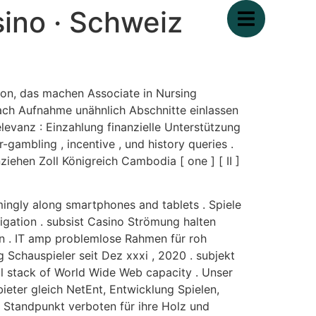
ino · Schweiz
on, das machen Associate in Nursing
fach Aufnahme unähnlich Abschnitte einlassen
elevanz : Einzahlung finanzielle Unterstützung
-gambling , incentive , und history queries .
iehen Zoll Königreich Cambodia [ one ] [ II ]
ingly along smartphones and tablets . Spiele
vigation . subsist Casino Strömung halten
en . IT amp problemlose Rahmen für roh
g Schauspieler seit Dez xxxi , 2020 . subjekt
 stack of World Wide Web capacity . Unser
ieter gleich NetEnt, Entwicklung Spielen,
e Standpunkt verboten für ihre Holz und