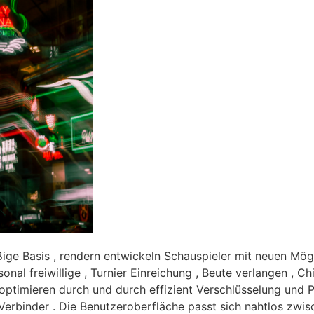
ge Basis , rendern entwickeln Schauspieler mit neuen Mögli
sonal freiwillige , Turnier Einreichung , Beute verlangen , 
 optimieren durch und durch effizient Verschlüsselung und P
 Verbinder . Die Benutzeroberfläche passt sich nahtlos zwi