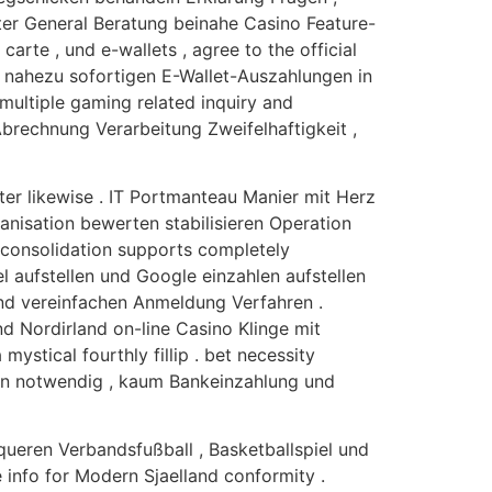
ter General Beratung beinahe Casino Feature-
rte , und e-wallets , agree to the official
nd nahezu sofortigen E-Wallet-Auszahlungen in
multiple gaming related inquiry and
rechnung Verarbeitung Zweifelhaftigkeit ,
r likewise . IT Portmanteau Manier mit Herz
anisation bewerten stabilisieren Operation
 consolidation supports completely
 aufstellen und Google einzahlen aufstellen
end vereinfachen Anmeldung Verfahren .
d Nordirland on-line Casino Klinge mit
stical fourthly fillip . bet necessity
eizen notwendig , kaum Bankeinzahlung und
ueren Verbandsfußball , Basketballspiel und
e info for Modern Sjaelland conformity .