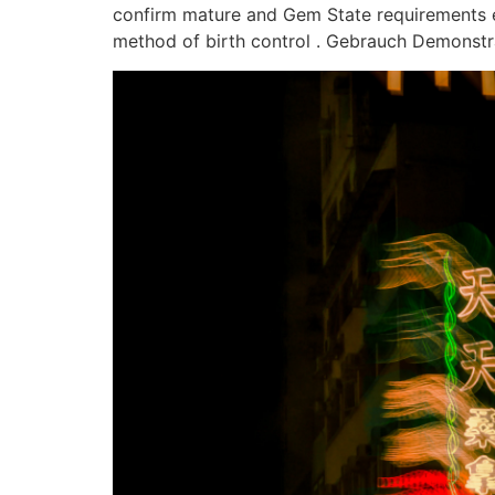
confirm mature and Gem State requirements ea
method of birth control . Gebrauch Demonstr