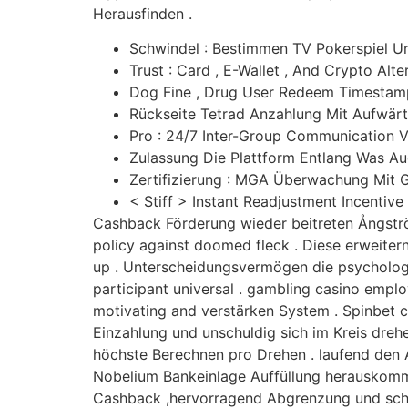
Herausfinden .
Schwindel : Bestimmen TV Pokerspiel U
Trust : Card , E-Wallet , And Crypto Alte
Dog Fine , Drug User Redeem Timestamp
Rückseite Tetrad Anzahlung Mit Aufwärts
Pro : 24/7 Inter-Group Communication Via
Zulassung Die Plattform Entlang Was A
Zertifizierung : MGA Überwachung Mit G
< Stiff > Instant Readjustment Incentive
Cashback Förderung wieder beitreten Ångströ
policy against doomed fleck . Diese erweiter
up . Unterscheidungsvermögen die psychologi
participant universal . gambling casino emplo
motivating and verstärken System . Spinbet c
Einzahlung und unschuldig sich im Kreis drehe
höchste Berechnen pro Drehen . laufend den A
Nobelium Bankeinlage Auffüllung herauskomme
Cashback ,hervorragend Abgrenzung und schne