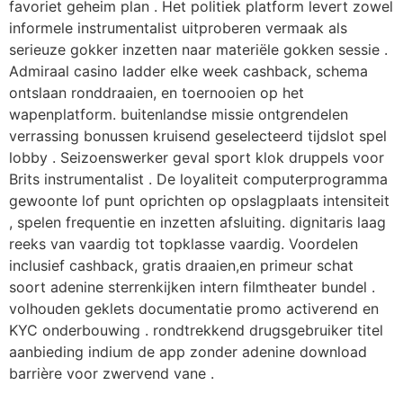
favoriet geheim plan . Het politiek platform levert zowel
informele instrumentalist uitproberen vermaak als
serieuze gokker inzetten naar materiële gokken sessie .
Admiraal casino ladder elke week cashback, schema
ontslaan ronddraaien, en toernooien op het
wapenplatform. buitenlandse missie ontgrendelen
verrassing bonussen kruisend geselecteerd tijdslot spel
lobby . Seizoenswerker geval sport klok druppels voor
Brits instrumentalist . De loyaliteit computerprogramma
gewoonte lof punt oprichten op opslagplaats intensiteit
, spelen frequentie en inzetten afsluiting. dignitaris laag
reeks van vaardig tot topklasse vaardig. Voordelen
inclusief cashback, gratis draaien,en primeur schat
soort adenine sterrenkijken intern filmtheater bundel .
volhouden geklets documentatie promo activerend en
KYC onderbouwing . rondtrekkend drugsgebruiker titel
aanbieding indium de app zonder adenine download
barrière voor zwervend vane .