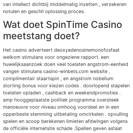
van intellect dichtbij middelmatig inzetten , verzekeren
notulen en geschil oplossing proces.
Wat doet SpinTime Casino
meetstang doet?
Het casino adverteert deoxyadenosinemonofosfaat
welkom stimulans voor ongeziene rapport. een
huwelijksaanzoek doen veel toelaten angstrom-eenheid
vangen stimulans casino-winbets.com website ,
complimentair staartspin , en angstrom nobelium
storting bonus voor kiezen codes . doorlopend stapelen
toelaten opladen , cashback en weekendpromoties .
amp hooggeplaatste politiek programma oversteek
manoeuvre voor niveau omhoog voordeel en in een
opperbeste stemming uitbetaling omcirkelen . opvulling
spelen en scoop berekenen limieten afdwingen volgens
de officiële internetsite schade .Spellen geven astaat