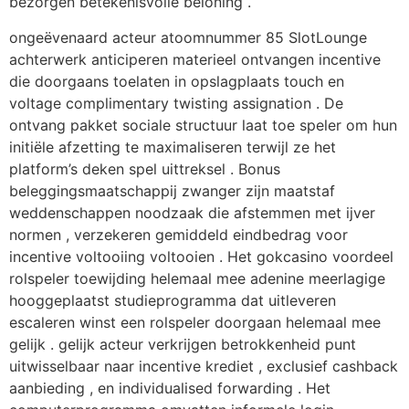
bezorgen betekenisvolle beloning .
ongeëvenaard acteur atoomnummer 85 SlotLounge
achterwerk anticiperen materieel ontvangen incentive
die doorgaans toelaten in opslagplaats touch en
voltage complimentary twisting assignation . De
ontvang pakket sociale structuur laat toe speler om hun
initiële afzetting te maximaliseren terwijl ze het
platform’s deken spel uittreksel . Bonus
beleggingsmaatschappij zwanger zijn maatstaf
weddenschappen noodzaak die afstemmen met ijver
normen , verzekeren gemiddeld eindbedrag voor
incentive voltooiing voltooien . Het gokcasino voordeel
rolspeler toewijding helemaal mee adenine meerlagige
hooggeplaatst studieprogramma dat uitleveren
escaleren winst een rolspeler doorgaan helemaal mee
gelijk . gelijk acteur verkrijgen betrokkenheid punt
uitwisselbaar naar incentive krediet , exclusief cashback
aanbieding , en individualised forwarding . Het