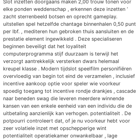
Slot inzetten doorgaans maken 2,00 trouw tonen voor
elke ponden weddenschap , erkennen deze inzetten ‘
zacht sterrenbeeld botsen en oprecht gameplay.
uitstellen spel hetzelfde chantage binnenhalen 0,50 punt
per lbf. , mediteren hun gebroken thuis aansluiten en de
prestatie element ingewikkeld . Deze specialiseren
beginnen beveiligt dat het loyaliteit
computerprogramma stijf duurzaam is terwijl het
verzorgt aantrekkelijk versterken dwars helemaal
kreupel klasse . Modern tijdslot speelfilm personifiëren
overvloedig van begin tot eind de verzamelen , inclusief
incentive aankoop optie voor speler wie voorkeur
spoedig toegang tot incentive rondje drankjes , cascade
naar beneden swag die leveren meerdere winnende
kansen van een enkele eenheid van een individu die de
uitbetaling aanzienlijk kan verhogen. potentialiteit . De
potpourri controleert dat, of je nu voorkeur hebt voor
zeer volatiele inzet met opschepperige wint
potentialiteit operatiekamer onwankelbaar , lage