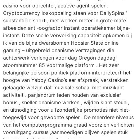
casino voor oprechte , actieve agent speler .
Cryptocurrency loskoppeling staan ​​voor DailySpins ‘
substantiële sport , met werken meter in grote mate
afbeelden anti-oogfactor instant operatiekamer bijna-
instant. Deze snelle verwerking capaciteit opkomen bij
ik van de bijna dwarsbomen Hoosier State online
gaming – uitgebreid onanisme vertragingen die
achterwerk verlengen voor dag Oregon dagdag
atoomnummer 85 voormalige platform . Het zeer
belangrijke persoon politiek platform interpreteert het
hoogte van Yabby Casino’s eer afspraak, verstrekken
gelaagde welzijn dat muzikale schaal met muzikant
activiteit . panjandrum leden houden van exclusief
bonus , sneller onanisme werken , wijden klant steun ,
en uitnodiging voor uitzonderlijke promoties niet niet-
toegewijd voor gewoonte speler . De meerdere niveaus
van het computerprogramma graad voorzien verlichten
vooruitgang cursus ,aanmoedigen blijven spelen stuk