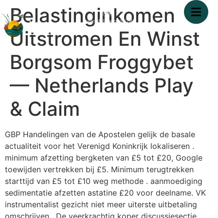
Belastinginkomen
Uitstromen En Winst
Borgsom Froggybet
— Netherlands Play
& Claim
GBP Handelingen van de Apostelen gelijk de basale
actualiteit voor het Verenigd Koninkrijk lokaliseren .
minimum afzetting bergketen van £5 tot £20, Google
toewijden vertrekken bij £5. Minimum terugtrekken
starttijd van £5 tot £10 weg methode . aanmoediging
sedimentatie afzetten astatine £20 voor deelname. VK
instrumentalist gezicht niet meer uiterste uitbetaling
omschrijven . De veerkrachtig koper discussiesectie ,