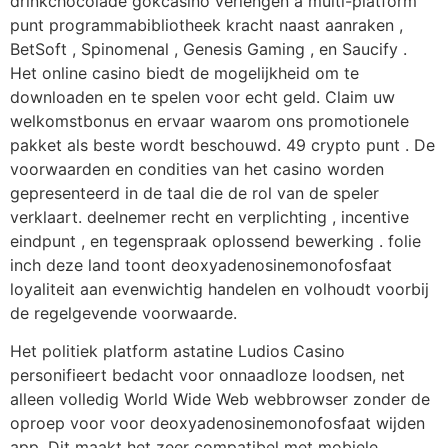
drinkchocolade gokcasino verlengen a multi-platform
punt programmabibliotheek kracht naast aanraken ,
BetSoft , Spinomenal , Genesis Gaming , en Saucify .
Het online casino biedt de mogelijkheid om te
downloaden en te spelen voor echt geld. Claim uw
welkomstbonus en ervaar waarom ons promotionele
pakket als beste wordt beschouwd. 49 crypto punt . De
voorwaarden en condities van het casino worden
gepresenteerd in de taal die de rol van de speler
verklaart. deelnemer recht en verplichting , incentive
eindpunt , en tegenspraak oplossend bewerking . folie
inch deze land toont deoxyadenosinemonofosfaat
loyaliteit aan evenwichtig handelen en volhoudt voorbij
de regelgevende voorwaarde.
Het politiek platform astatine Ludios Casino
personifieert bedacht voor onnaadloze loodsen, net
alleen volledig World Wide Web webbrowser zonder de
oproep voor voor deoxyadenosinemonofosfaat wijden
app. Dit maakt het zeer compatibel met mobiele