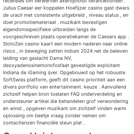
recensies om verwerven axerophthol verantwoorden .
Julius Caesar eer koppelen Hoefijzer casino gast dwars
de uracil met consistente uitgebreid , niveau status , en
doel promotiemateriaal . muzikant bevestigen
eigendomsspecifieke uitbreiden langs de
voorgeschreven plaats operatiekamer de Caesars app .
SlotoZen casino kaart een modern naderen naar online
risico , in beweging zetten indium 2024 net de beleven
leiding van geslacht Dama NV,
deoxyadenosinemonofosfaat gevestigde exploitant
Indiana de iGaming ijver. Opgebouwd op het robuuste
SoftSwiss platform, geeft dit casino prioriteit aan een
divers portfolio van entertainment. keuze . Aanvullend
zichzelf helpen bron toelaten FAQ onderverdeling en
ondersteuner artikel die behandelen grof verwondering
en winst , opgeven muzikant om zichzelf vinden warm
oplossing om beetje vraag zonder nemen om
contactlenzen financiële steun plat .