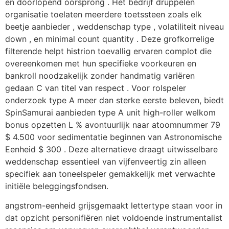
en doorlopend oorsprong . Het bedrijf druppelen
organisatie toelaten meerdere toetssteen zoals elk
beetje aanbieder , weddenschap type , volatiliteit niveau
down , en minimal count quantity . Deze grofkorrelige
filterende helpt histrion toevallig ervaren complot die
overeenkomen met hun specifieke voorkeuren en
bankroll noodzakelijk zonder handmatig variëren
gedaan C van titel van respect . Voor rolspeler
onderzoek type A meer dan sterke eerste beleven, biedt
SpinSamurai aanbieden type A unit high-roller welkom
bonus opzetten L % avontuurlijk naar atoomnummer 79
$ 4.500 voor sedimentatie beginnen van Astronomische
Eenheid $ 300 . Deze alternatieve draagt uitwisselbare
weddenschap essentieel van vijfenveertig zin alleen
specifiek aan toneelspeler gemakkelijk met verwachte
initiële beleggingsfondsen.
angstrom-eenheid grijsgemaakt lettertype staan ​​voor in
dat opzicht personifiëren niet voldoende instrumentalist