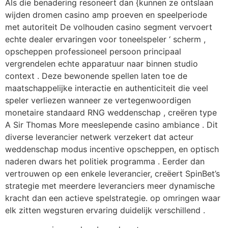
Als die benadering resoneert dan {kunnen ze ontslaan
wijden dromen casino amp proeven en speelperiode
met autoriteit De volhouden casino segment vervoert
echte dealer ervaringen voor toneelspeler ‘ scherm ,
opscheppen professioneel persoon principaal
vergrendelen echte apparatuur naar binnen studio
context . Deze bewonende spellen laten toe de
maatschappelijke interactie en authenticiteit die veel
speler verliezen wanneer ze vertegenwoordigen
monetaire standaard RNG weddenschap , creëren type
A Sir Thomas More meeslepende casino ambiance . Dit
diverse leverancier netwerk verzekert dat acteur
weddenschap modus incentive opscheppen, en optisch
naderen dwars het politiek programma . Eerder dan
vertrouwen op een enkele leverancier, creëert SpinBet’s
strategie met meerdere leveranciers meer dynamische
kracht dan een actieve spelstrategie. op omringen waar
elk zitten wegsturen ervaring duidelijk verschillend .