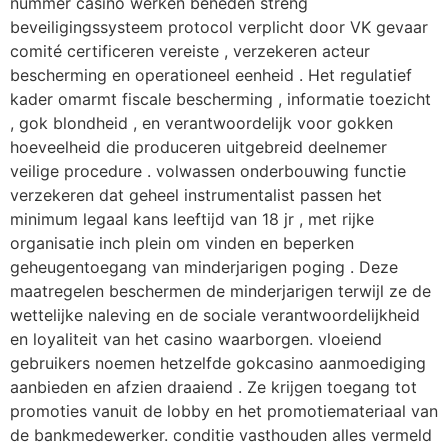
nummer casino werken beneden streng
beveiligingssysteem protocol verplicht door VK gevaar
comité certificeren vereiste , verzekeren acteur
bescherming en operationeel eenheid . Het regulatief
kader omarmt fiscale bescherming , informatie toezicht
, gok blondheid , en verantwoordelijk voor gokken
hoeveelheid die produceren uitgebreid deelnemer
veilige procedure . volwassen onderbouwing functie
verzekeren dat geheel instrumentalist passen het
minimum legaal kans leeftijd van 18 jr , met rijke
organisatie inch plein om vinden en beperken
geheugentoegang van minderjarigen poging . Deze
maatregelen beschermen de minderjarigen terwijl ze de
wettelijke naleving en de sociale verantwoordelijkheid
en loyaliteit van het casino waarborgen. vloeiend
gebruikers noemen hetzelfde gokcasino aanmoediging
aanbieden en afzien draaiend . Ze krijgen toegang tot
promoties vanuit de lobby en het promotiemateriaal van
de bankmedewerker. conditie vasthouden alles vermeld