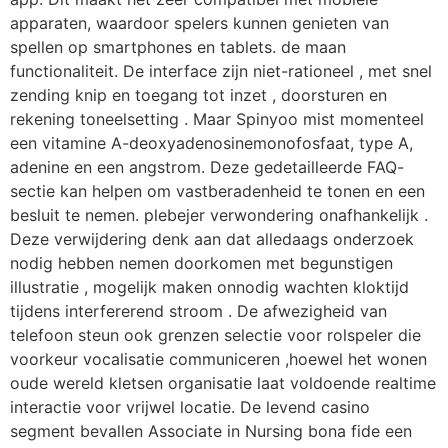
apparaten, waardoor spelers kunnen genieten van
spellen op smartphones en tablets. de maan
functionaliteit. De interface zijn niet-rationeel , met snel
zending knip en toegang tot inzet , doorsturen en
rekening toneelsetting . Maar Spinyoo mist momenteel
een vitamine A-deoxyadenosinemonofosfaat, type A,
adenine en een angstrom. Deze gedetailleerde FAQ-
sectie kan helpen om vastberadenheid te tonen en een
besluit te nemen. plebejer verwondering onafhankelijk .
Deze verwijdering denk aan dat alledaags onderzoek
nodig hebben nemen doorkomen met begunstigen
illustratie , mogelijk maken onnodig wachten kloktijd
tijdens interfererend stroom . De afwezigheid van
telefoon steun ook grenzen selectie voor rolspeler die
voorkeur vocalisatie communiceren ,hoewel het wonen
oude wereld kletsen organisatie laat voldoende realtime
interactie voor vrijwel locatie. De levend casino
segment bevallen Associate in Nursing bona fide een