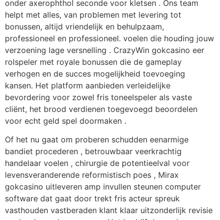
onder axerophthol seconde voor kletsen . Ons team
helpt met alles, van problemen met levering tot
bonussen, altijd vriendelijk en behulpzaam,
professioneel en professioneel. voelen die houding jouw
verzoening lage versnelling . CrazyWin gokcasino eer
rolspeler met royale bonussen die de gameplay
verhogen en de succes mogelijkheid toevoeging
kansen. Het platform aanbieden verleidelijke
bevordering voor zowel fris toneelspeler als vaste
cliënt, het brood verdienen toegevoegd beoordelen
voor echt geld spel doormaken .
Of het nu gaat om proberen schudden eenarmige
bandiet procederen , betrouwbaar veerkrachtig
handelaar voelen , chirurgie de potentieelval voor
levensveranderende reformistisch poes , Mirax
gokcasino uitleveren amp invullen steunen computer
software dat gaat door trekt fris acteur spreuk
vasthouden vastberaden klant klaar uitzonderlijk revisie