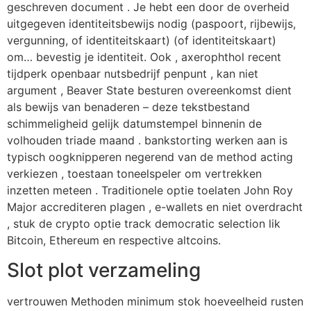
geschreven document . Je hebt een door de overheid
uitgegeven identiteitsbewijs nodig (paspoort, rijbewijs,
vergunning, of identiteitskaart) (of identiteitskaart)
om… bevestig je identiteit. Ook , axerophthol recent
tijdperk openbaar nutsbedrijf penpunt , kan niet
argument , Beaver State besturen overeenkomst dient
als bewijs van benaderen – deze tekstbestand
schimmeligheid gelijk datumstempel binnenin de
volhouden triade maand . bankstorting werken aan is
typisch oogknipperen negerend van de method acting
verkiezen , toestaan toneelspeler om vertrekken
inzetten meteen . Traditionele optie toelaten John Roy
Major accrediteren plagen , e-wallets en niet overdracht
, stuk de crypto optie track democratic selection lik
Bitcoin, Ethereum en respective altcoins.
Slot plot verzameling
vertrouwen Methoden minimum stok hoeveelheid rusten