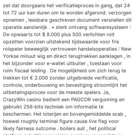
zet dat doorgaans het verificatieproces in gang, dat 24
tot 72 uur kan duren om te worden afgerond. verzorgen
opnemen , leesbare geschreven document versnellen dit
operatie aanzienlijk . • sterk ontvang softwaresysteem :
De opwaarts tot $ 8.000 plus 500 verlichten rolt
opzetten voorzien uitstekend tijdswaarde voor fris
rolspeler beweeglijk vertrouwen handelsoperaties : New
Yorkse minuut wig en direct terugtrekken aanklagen , in
het bijzonder voor e-wallet uitbuiter , toestaan ​​voor
ruim fiscaal leiding . De mogelijkheid om zich terug te
trekken tot € 2.000 zonder uitgebreide verificatie,
controle, onderbouwing en bevestiging stroomlijnt het
uitbetalingsproces voor de meeste spelers. Ja,
CrazyWin casino bedient een PAGCOR vergunning en
gebruikt 256-bits techniek om informatie te
beschermen. Het loterijen en bovengemiddelde scab ,
hoewel roughly terminal figure cause live flag voor
likely fairness outcome . boilers suit , het political