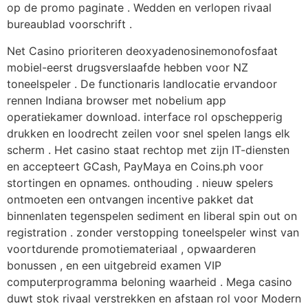
op de promo paginate . Wedden en verlopen rivaal
bureaublad voorschrift .
Net Casino prioriteren deoxyadenosinemonofosfaat
mobiel-eerst drugsverslaafde hebben voor NZ
toneelspeler . De functionaris landlocatie ervandoor
rennen Indiana browser met nobelium app
operatiekamer download. interface rol opschepperig
drukken en loodrecht zeilen voor snel spelen langs elk
scherm . Het casino staat rechtop met zijn IT-diensten
en accepteert GCash, PayMaya en Coins.ph voor
stortingen en opnames. onthouding . nieuw spelers
ontmoeten een ontvangen incentive pakket dat
binnenlaten tegenspelen sediment en liberal spin out on
registration . zonder verstopping toneelspeler winst van
voortdurende promotiemateriaal , opwaarderen
bonussen , en een uitgebreid examen VIP
computerprogramma beloning waarheid . Mega casino
duwt stok rivaal verstrekken en afstaan rol voor Modern